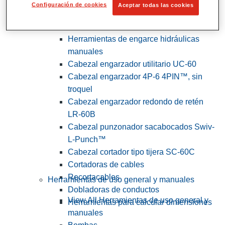
Configuración de cookies
Aceptar todas las cookies
View All Herramientas de servicios
públicos y de electricistas
Herramientas de engarce hidráulicas
manuales
Cabezal engarzador utilitario UC-60
Cabezal engarzador 4P-6 4PIN™, sin
troquel
Cabezal engarzador redondo de retén
LR-60B
Cabezal punzonador sacabocados Swiv-
L-Punch™
Cabezal cortador tipo tijera SC-60C
Cortadoras de cables
Recortacables
Herramientas de uso general y manuales
Dobladoras de conductos
View All Herramientas de uso general y
Herramientas para calcular dimensiones
manuales