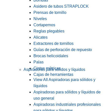
Bombas
Asidero de tubos STRAPLOCK
Prensas de tornillo
Niveles
Cortapernos
Reglas plegables
Alicates
Extractores de tornillos
Guías de perforación de repuesto
Brocas helicoidales
Palas
Cintas métricas
Aspiradoras para sólidos y líquidos
Cajas de herramientas
View All Aspiradoras para sólidos y
líquidos
Aspiradoras para sólidos y líquidos de
uso general
Aspiradoras industriales profesionales
para sólidos y líquidos