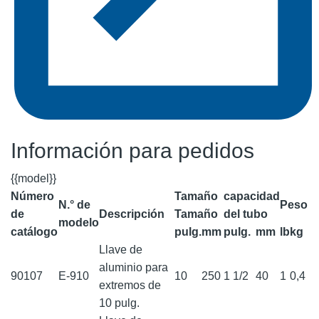
Información para pedidos
{{model}}
Número
Tamaño
capacidad
N.° de
Peso
de
Descripción
Tamaño
del tubo
modelo
catálogo
pulg.
mm
pulg.
mm
lb
kg
Llave de
aluminio para
90107
E-910
10
250
1 1/2
40
1
0,4
extremos de
10 pulg.