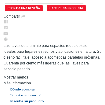
puntuación.
Enlace
ESCRIBA UNA RESEÑA
HACER UNA PREGUNTA
en
la
Compartir
misma
página.
Las llaves de aluminio para espacios reducidos son
ideales para lugares estrechos y aplicaciones en altura. Su
diseño facilita el acceso a acometidas paralelas próximas.
Cuarenta por ciento más ligeras que las llaves para
servicio pesado.
Mostrar menos
Más información
Dónde comprar
Solicitar información
Inscriba su producto