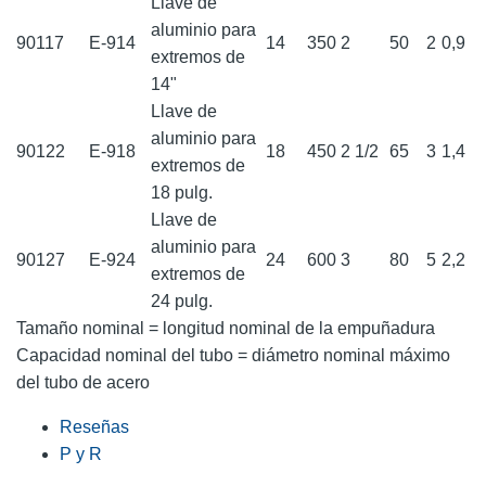
Llave de
aluminio para
90117
E-914
14
350
2
50
2
0,9
extremos de
14"
Llave de
aluminio para
90122
E-918
18
450
2 1/2
65
3
1,4
extremos de
18 pulg.
Llave de
aluminio para
90127
E-924
24
600
3
80
5
2,2
extremos de
24 pulg.
Tamaño nominal = longitud nominal de la empuñadura
Capacidad nominal del tubo = diámetro nominal máximo
del tubo de acero
Reseñas
P y R