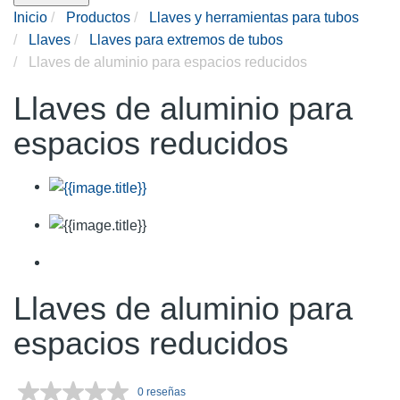
Inicio
Productos
Llaves y herramientas para tubos
Llaves
Llaves para extremos de tubos
Llaves de aluminio para espacios reducidos
Llaves de aluminio para
espacios reducidos
Llaves de aluminio para
espacios reducidos
0 reseñas
Sin