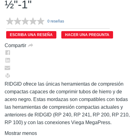
½"-1"
0 reseñas
Sin
puntuación.
Enlace
ESCRIBA UNA RESEÑA
HACER UNA PREGUNTA
en
la
Compartir
misma
página.
RIDGID ofrece las únicas herramientas de compresión
compactas capaces de comprimir tubos de hierro y de
acero negro. Estas mordazas son compatibles con todas
las herramientas de compresión compactas actuales y
anteriores de RIDGID (RP 240, RP 241, RP 200, RP 210,
RP 100) y con las conexiones Viega MegaPress.
Mostrar menos