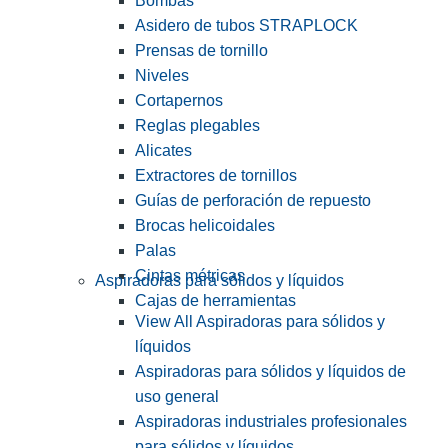
Bombas
Asidero de tubos STRAPLOCK
Prensas de tornillo
Niveles
Cortapernos
Reglas plegables
Alicates
Extractores de tornillos
Guías de perforación de repuesto
Brocas helicoidales
Palas
Cintas métricas
Aspiradoras para sólidos y líquidos
Cajas de herramientas
View All Aspiradoras para sólidos y
líquidos
Aspiradoras para sólidos y líquidos de
uso general
Aspiradoras industriales profesionales
para sólidos y líquidos