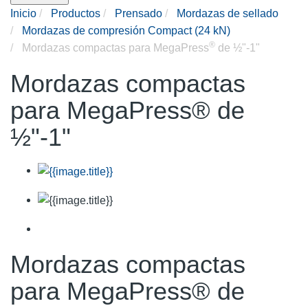
Inicio
Productos
Prensado
Mordazas de sellado
Mordazas de compresión Compact (24 kN)
®
Mordazas compactas para MegaPress
de ½"-1"
Mordazas compactas
para MegaPress® de
½"-1"
Mordazas compactas
para MegaPress® de