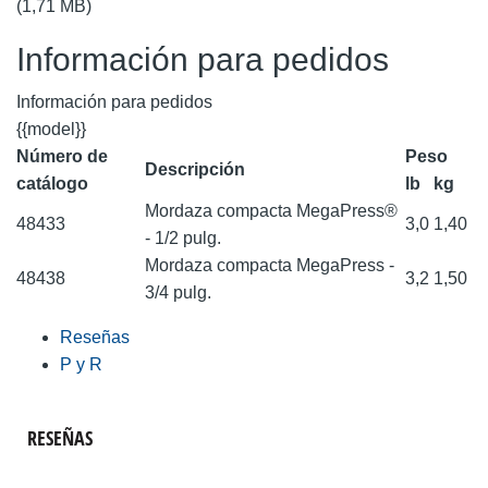
(1,71 MB)
Información para pedidos
Información para pedidos
{{model}}
Número de
Peso
Descripción
catálogo
lb
kg
Mordaza compacta MegaPress®
48433
3,0
1,40
- 1/2 pulg.
Mordaza compacta MegaPress -
48438
3,2
1,50
3/4 pulg.
Reseñas
P y R