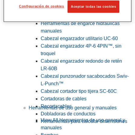
Configuración de cookies
Aceptar todas las cookies
View All Herramientas de servicios
públicos y de electricistas
Herramientas de engarce hidráulicas
manuales
Cabezal engarzador utilitario UC-60
Cabezal engarzador 4P-6 4PIN™, sin
troquel
Cabezal engarzador redondo de retén
LR-60B
Cabezal punzonador sacabocados Swiv-
L-Punch™
Cabezal cortador tipo tijera SC-60C
Cortadoras de cables
Recortacables
Herramientas de uso general y manuales
Dobladoras de conductos
View All Herramientas de uso general y
Herramientas para calcular dimensiones
manuales