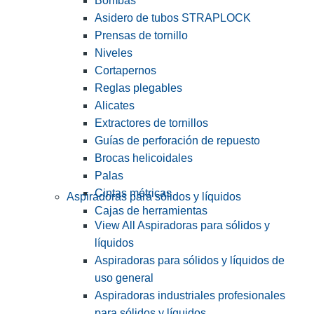
Bombas
Asidero de tubos STRAPLOCK
Prensas de tornillo
Niveles
Cortapernos
Reglas plegables
Alicates
Extractores de tornillos
Guías de perforación de repuesto
Brocas helicoidales
Palas
Cintas métricas
Aspiradoras para sólidos y líquidos
Cajas de herramientas
View All Aspiradoras para sólidos y
líquidos
Aspiradoras para sólidos y líquidos de
uso general
Aspiradoras industriales profesionales
para sólidos y líquidos