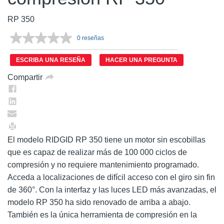
RP 350
0 reseñas
Sin
puntuación.
Enlace
ESCRIBA UNA RESEÑA
HACER UNA PREGUNTA
en
la
Compartir
misma
página.
El modelo RIDGID RP 350 tiene un motor sin escobillas
que es capaz de realizar más de 100 000 ciclos de
compresión y no requiere mantenimiento programado.
Acceda a localizaciones de difícil acceso con el giro sin fin
de 360°. Con la interfaz y las luces LED más avanzadas, el
modelo RP 350 ha sido renovado de arriba a abajo.
También es la única herramienta de compresión en la