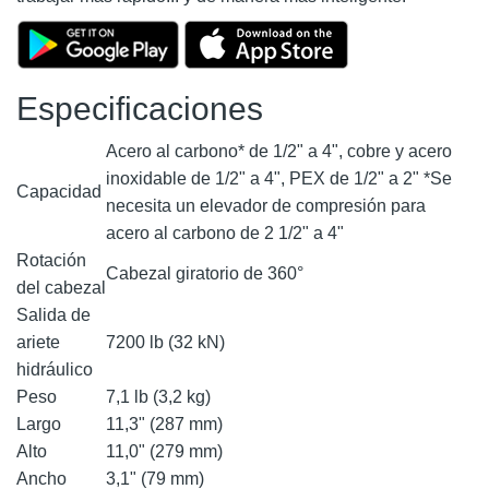
Especificaciones
Acero al carbono* de 1/2" a 4", cobre y acero
inoxidable de 1/2" a 4", PEX de 1/2" a 2" *Se
Capacidad
necesita un elevador de compresión para
acero al carbono de 2 1/2" a 4"
Rotación
Cabezal giratorio de 360°
del cabezal
Salida de
ariete
7200 lb (32 kN)
hidráulico
Peso
7,1 lb (3,2 kg)
Largo
11,3" (287 mm)
Alto
11,0" (279 mm)
Ancho
3,1" (79 mm)