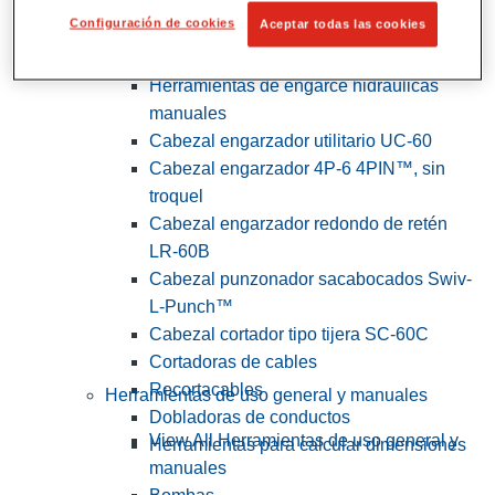
Configuración de cookies
Aceptar todas las cookies
View All Herramientas de servicios
públicos y de electricistas
Herramientas de engarce hidráulicas
manuales
Cabezal engarzador utilitario UC-60
Cabezal engarzador 4P-6 4PIN™, sin
troquel
Cabezal engarzador redondo de retén
LR-60B
Cabezal punzonador sacabocados Swiv-
L-Punch™
Cabezal cortador tipo tijera SC-60C
Cortadoras de cables
Recortacables
Herramientas de uso general y manuales
Dobladoras de conductos
View All Herramientas de uso general y
Herramientas para calcular dimensiones
manuales