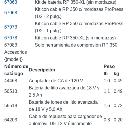
67063
Kit de batería RP 350-XL (sin mordazas)
Kit con cable RP 350 c/ mordazas ProPress
67068
(1/2 - 2 pulg.)
Kit con cable RP 350 c/ mordazas ProPress
67073
(1/2 - 1 pulg.)
67078
Kit con cable RP 350-XL (sin mordazas)
67083
Solo herramienta de compresión RP 350
Accesorios
{{model}}
Número de
Peso
Descripción
catálogo
lb
kg
44468
Adaptador de CA de 120 V
1,0
0,45
Batería de litio avanzada de 18 V y
56513
1,1
0,49
2,5 Ah
Batería de iones de litio avanzada
56518
1,6
0,72
de 18 V y 5,0 Ah
Cable de repuesto para cargador de
64203
0,3
0,20
automóvil DE 12 V únicamente