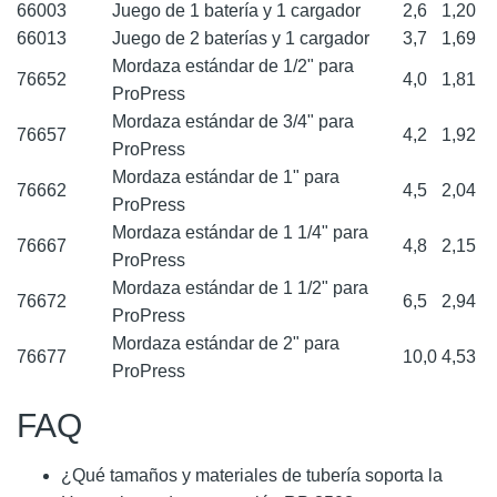
66003
Juego de 1 batería y 1 cargador
2,6
1,20
66013
Juego de 2 baterías y 1 cargador
3,7
1,69
Mordaza estándar de 1/2" para
76652
4,0
1,81
ProPress
Mordaza estándar de 3/4" para
76657
4,2
1,92
ProPress
Mordaza estándar de 1" para
76662
4,5
2,04
ProPress
Mordaza estándar de 1 1/4" para
76667
4,8
2,15
ProPress
Mordaza estándar de 1 1/2" para
76672
6,5
2,94
ProPress
Mordaza estándar de 2" para
76677
10,0
4,53
ProPress
FAQ
¿Qué tamaños y materiales de tubería soporta la