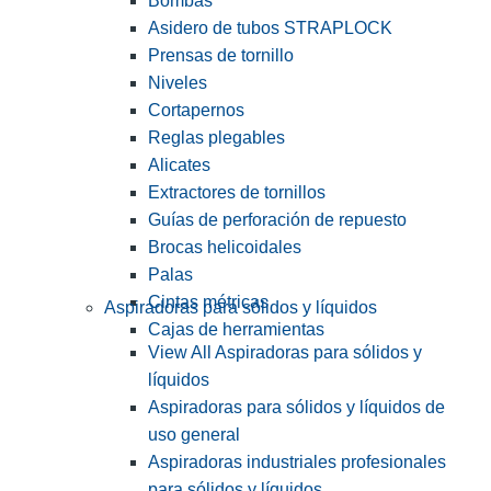
Bombas
Asidero de tubos STRAPLOCK
Prensas de tornillo
Niveles
Cortapernos
Reglas plegables
Alicates
Extractores de tornillos
Guías de perforación de repuesto
Brocas helicoidales
Palas
Cintas métricas
Aspiradoras para sólidos y líquidos
Cajas de herramientas
View All Aspiradoras para sólidos y
líquidos
Aspiradoras para sólidos y líquidos de
uso general
Aspiradoras industriales profesionales
para sólidos y líquidos