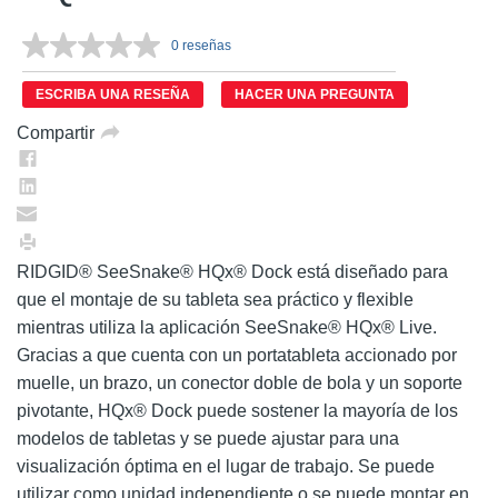
0 reseñas
Sin
puntuación.
Enlace
ESCRIBA UNA RESEÑA
HACER UNA PREGUNTA
en
la
Compartir
misma
página.
RIDGID® SeeSnake® HQx® Dock está diseñado para
que el montaje de su tableta sea práctico y flexible
mientras utiliza la aplicación SeeSnake® HQx® Live.
Gracias a que cuenta con un portatableta accionado por
muelle, un brazo, un conector doble de bola y un soporte
pivotante, HQx® Dock puede sostener la mayoría de los
modelos de tabletas y se puede ajustar para una
visualización óptima en el lugar de trabajo. Se puede
utilizar como unidad independiente o se puede montar en