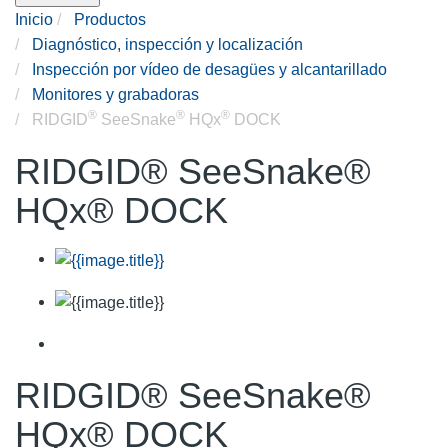
Inicio
Productos
Diagnóstico, inspección y localización
Inspección por vídeo de desagües y alcantarillado
Monitores y grabadoras
®
®
®
RIDGID
SeeSnake
HQx
DOCK
RIDGID® SeeSnake®
HQx® DOCK
RIDGID® SeeSnake®
HQx® DOCK