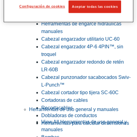
Configuración de cookies
Aceptar todas las cookies
View All Herramientas de servicios
públicos y de electricistas
Herramientas de engarce hidráulicas
manuales
Cabezal engarzador utilitario UC-60
Cabezal engarzador 4P-6 4PIN™, sin
troquel
Cabezal engarzador redondo de retén
LR-60B
Cabezal punzonador sacabocados Swiv-
L-Punch™
Cabezal cortador tipo tijera SC-60C
Cortadoras de cables
Recortacables
Herramientas de uso general y manuales
Dobladoras de conductos
View All Herramientas de uso general y
Herramientas para calcular dimensiones
manuales