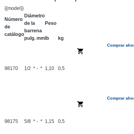
{{model}}
Diámetro
Número
de la
Peso
de
barrena
catálogo
pulg.
mm
lb
kg
Comprar aho
98170
1/2
*
-
*
1,10
0,5
Comprar aho
98175
5/8
*
-
*
1,15
0,5