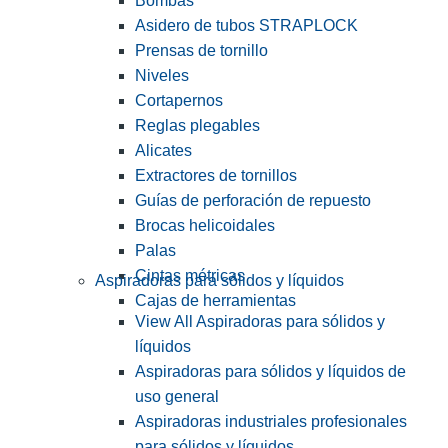
Bombas
Asidero de tubos STRAPLOCK
Prensas de tornillo
Niveles
Cortapernos
Reglas plegables
Alicates
Extractores de tornillos
Guías de perforación de repuesto
Brocas helicoidales
Palas
Cintas métricas
Aspiradoras para sólidos y líquidos
Cajas de herramientas
View All Aspiradoras para sólidos y
líquidos
Aspiradoras para sólidos y líquidos de
uso general
Aspiradoras industriales profesionales
para sólidos y líquidos