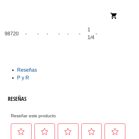
1
98720
-
-
-
-
-
-
-
1/4
Reseñas
P y R