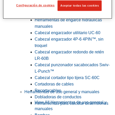
Configuración de cookies
Aceptar todas las cookies
View All Herramientas de servicios
públicos y de electricistas
Herramientas de engarce hidráulicas
manuales
Cabezal engarzador utilitario UC-60
Cabezal engarzador 4P-6 4PIN™, sin
troquel
Cabezal engarzador redondo de retén
LR-60B
Cabezal punzonador sacabocados Swiv-
L-Punch™
Cabezal cortador tipo tijera SC-60C
Cortadoras de cables
Recortacables
Herramientas de uso general y manuales
Dobladoras de conductos
View All Herramientas de uso general y
Herramientas para calcular dimensiones
manuales