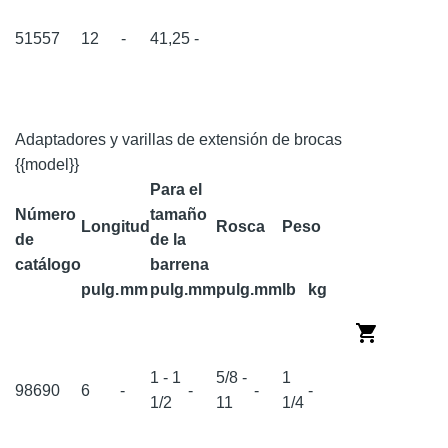
51557
12
-
41,25
-
Adaptadores y varillas de extensión de brocas
{{model}}
Para el
Número
tamaño
Longitud
Rosca
Peso
de
de la
catálogo
barrena
pulg.
mm
pulg.
mm
pulg.
mm
lb
kg
1 - 1
5/8 -
1
98690
6
-
-
-
-
1/2
11
1/4