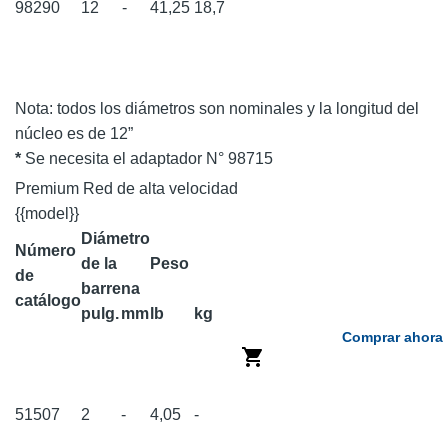
98290
12
-
41,25
18,7
Nota: todos los diámetros son nominales y la longitud del
núcleo es de 12”
*
Se necesita el adaptador N° 98715
Premium Red de alta velocidad
{{model}}
Diámetro
Número
de la
Peso
de
barrena
catálogo
pulg.
mm
lb
kg
Comprar ahora
51507
2
-
4,05
-