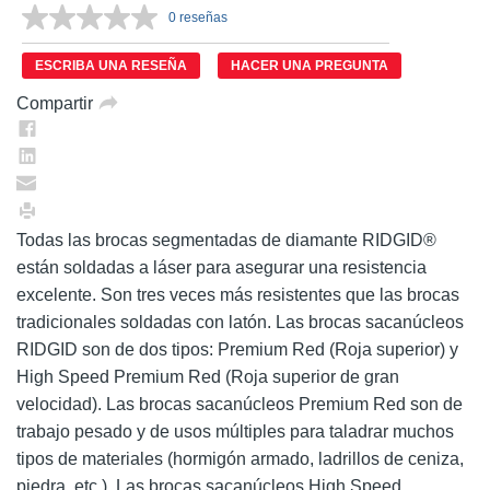
0 reseñas
Sin
puntuación.
Enlace
ESCRIBA UNA RESEÑA
HACER UNA PREGUNTA
en
la
Compartir
misma
página.
Todas las brocas segmentadas de diamante RIDGID®
están soldadas a láser para asegurar una resistencia
excelente. Son tres veces más resistentes que las brocas
tradicionales soldadas con latón. Las brocas sacanúcleos
RIDGID son de dos tipos: Premium Red (Roja superior) y
High Speed Premium Red (Roja superior de gran
velocidad). Las brocas sacanúcleos Premium Red son de
trabajo pesado y de usos múltiples para taladrar muchos
tipos de materiales (hormigón armado, ladrillos de ceniza,
piedra, etc.). Las brocas sacanúcleos High Speed