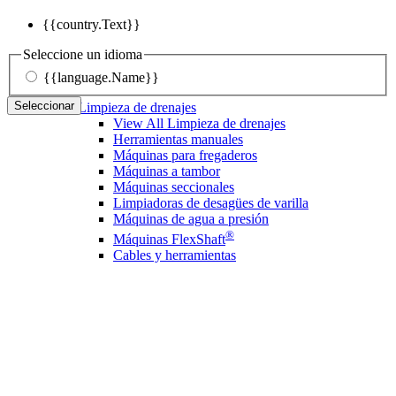
{{country.Text}}
Seleccione un idioma
{{language.Name}}
Seleccionar
Limpieza de drenajes
View All Limpieza de drenajes
Herramientas manuales
Máquinas para fregaderos
Máquinas a tambor
Máquinas seccionales
Limpiadoras de desagües de varilla
Máquinas de agua a presión
®
Máquinas FlexShaft
Cables y herramientas