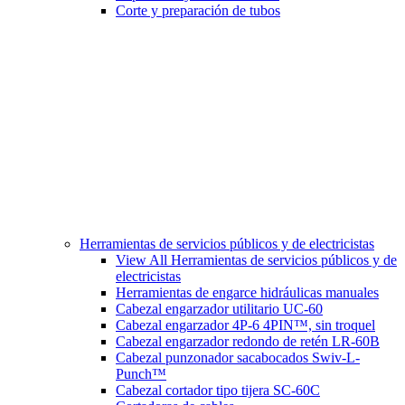
Corte y preparación de tubos
Herramientas de servicios públicos y de electricistas
View All Herramientas de servicios públicos y de
electricistas
Herramientas de engarce hidráulicas manuales
Cabezal engarzador utilitario UC-60
Cabezal engarzador 4P-6 4PIN™, sin troquel
Cabezal engarzador redondo de retén LR-60B
Cabezal punzonador sacabocados Swiv-L-
Punch™
Cabezal cortador tipo tijera SC-60C