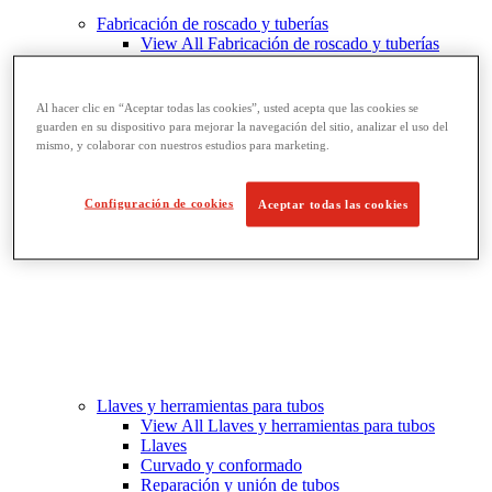
Fabricación de roscado y tuberías
View All Fabricación de roscado y tuberías
Roscado
Ranurado de rodillo
Doblado y corte de agujeros
Al hacer clic en “Aceptar todas las cookies”, usted acepta que las cookies se
Prensas y soportes de tornillo para tubos
guarden en su dispositivo para mejorar la navegación del sitio, analizar el uso del
Corte y fabricación de tubos
mismo, y colaborar con nuestros estudios para marketing.
Configuración de cookies
Aceptar todas las cookies
Llaves y herramientas para tubos
View All Llaves y herramientas para tubos
Llaves
Curvado y conformado
Reparación y unión de tubos