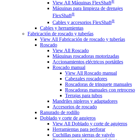
®
View All Máquinas FlexShaft
Máquinas para limpieza de drenajes
®
FlexShaft
®
Cables y accesorios FlexShaft
Cables y herramientas
Fabricación de roscado y tuberías
View All Fabricación de roscado y tuberías
Roscado
View All Roscado
Máquinas roscadoras motorizadas
Accionamientos eléctricos portátiles
Roscado manual
View All Roscado manual
Cabezales roscadores
Roscadoras de trinquete manuales
Roscadoras manuales con retroceso
Terrajas para tubos
Mandriles nipleros y adaptadores
Accesorios de roscado
Ranurado de rodillo
Doblado y corte de agujeros
View All Doblado y corte de agujeros
Herramientas para perforar
Cuchillas para sierras de vaivén