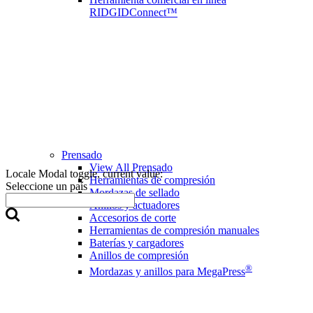
RIDGIDConnect™
Prensado
View All Prensado
Locale Modal toggle, current value:
Herramientas de compresión
Seleccione un país
Mordazas de sellado
Anillos y actuadores
Accesorios de corte
Herramientas de compresión manuales
Baterías y cargadores
Anillos de compresión
®
Mordazas y anillos para MegaPress