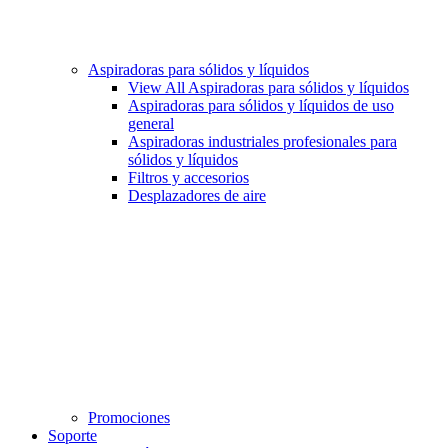
Aspiradoras para sólidos y líquidos
View All Aspiradoras para sólidos y líquidos
Aspiradoras para sólidos y líquidos de uso
general
Aspiradoras industriales profesionales para
sólidos y líquidos
Filtros y accesorios
Desplazadores de aire
Promociones
Soporte