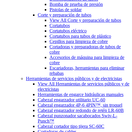
Bomba de prueba de presión
Pistolas de soldar
Corte y preparación de tubos
View All Corte y preparación de tubos
Cortatubos
Cortatubos eléctrico
Cortatubos para tubos de plástico
Cepillos para limpieza de cobre
Cortadoras y preparadoras de tubos de
cobre
Accesorios de máquina para limpieza de
cobre
Escariadoras, herramientas para eliminar
rebabas
Herramientas de servicios públicos y de electricistas
View All Herramientas de servicios públicos y de
electricistas
Herramientas de engarce hidráulicas manuales
Cabezal engarzador utilitario UC-60
Cabezal engarzador 4P-6 4PIN™, sin troquel
Cabezal engarzador redondo de retén LR-60B
Cabezal punzonador sacabocados Swiv-L-
Punch™
Cabezal cortador tipo tijera SC-60C
Cortadoras de cables