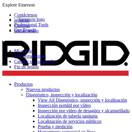
Explore Emerson
Contáctenos
Noticias
Professional Tools
Carreras
Our Brands
Iniciar sesión
Mi cuenta
Mis herramientas
Cambie su contraseña
Fin de sesión
Productos
Nuevos productos
Diagnóstico, inspección y localización
View All Diagnóstico, inspección y localización
Inspección portátil por vídeo
Inspección por vídeo de desagües y alcantarillado
Localización de tubería sanitaria
Localización de servicios públicos
Prueba y medición
Herramienta comercial en línea