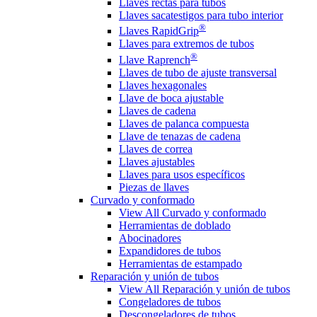
Llaves rectas para tubos
Llaves sacatestigos para tubo interior
®
Llaves RapidGrip
Llaves para extremos de tubos
®
Llave Raprench
Llaves de tubo de ajuste transversal
Llaves hexagonales
Llave de boca ajustable
Llaves de cadena
Llaves de palanca compuesta
Llave de tenazas de cadena
Llaves de correa
Llaves ajustables
Llaves para usos específicos
Piezas de llaves
Curvado y conformado
View All Curvado y conformado
Herramientas de doblado
Abocinadores
Expandidores de tubos
Herramientas de estampado
Reparación y unión de tubos
View All Reparación y unión de tubos
Congeladores de tubos
Descongeladores de tubos