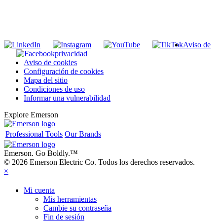
INGRESE EN LA LISTA DE DIRECCIONES DE RIDGID
Unirse a nuestra lista de correo
Aviso de
privacidad
Aviso de cookies
Configuración de cookies
Mapa del sitio
Condiciones de uso
Informar una vulnerabilidad
Explore Emerson
Professional Tools
Our Brands
Emerson. Go Boldly.
™
© 2026 Emerson Electric Co. Todos los derechos reservados.
×
Mi cuenta
Mis herramientas
Cambie su contraseña
Fin de sesión