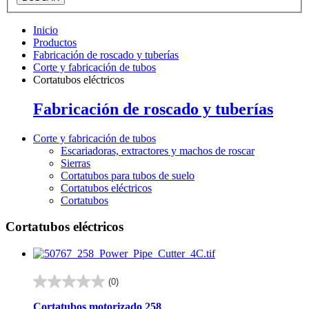
Inicio
Productos
Fabricación de roscado y tuberías
Corte y fabricación de tubos
Cortatubos eléctricos
Fabricación de roscado y tuberías
Corte y fabricación de tubos
Escariadoras, extractores y machos de roscar
Sierras
Cortatubos para tubos de suelo
Cortatubos eléctricos
Cortatubos
Cortatubos eléctricos
(0)
0.0
de
Cortatubos motorizado 258