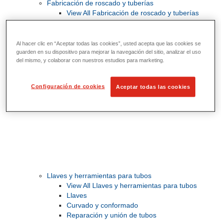
Fabricación de roscado y tuberías
View All Fabricación de roscado y tuberías
Roscado
Ranurado de rodillo
Doblado y corte de agujeros
Al hacer clic en “Aceptar todas las cookies”, usted acepta que las cookies se
Prensas y soportes de tornillo para tubos
guarden en su dispositivo para mejorar la navegación del sitio, analizar el uso
del mismo, y colaborar con nuestros estudios para marketing.
Corte y fabricación de tubos
Configuración de cookies
Aceptar todas las cookies
Llaves y herramientas para tubos
View All Llaves y herramientas para tubos
Llaves
Curvado y conformado
Reparación y unión de tubos