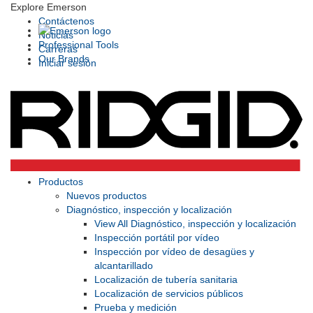
Explore Emerson
Contáctenos
Noticias
Professional Tools
Carreras
Our Brands
Iniciar sesión
Productos
Nuevos productos
Diagnóstico, inspección y localización
View All Diagnóstico, inspección y localización
Inspección portátil por vídeo
Inspección por vídeo de desagües y
alcantarillado
Localización de tubería sanitaria
Localización de servicios públicos
Prueba y medición