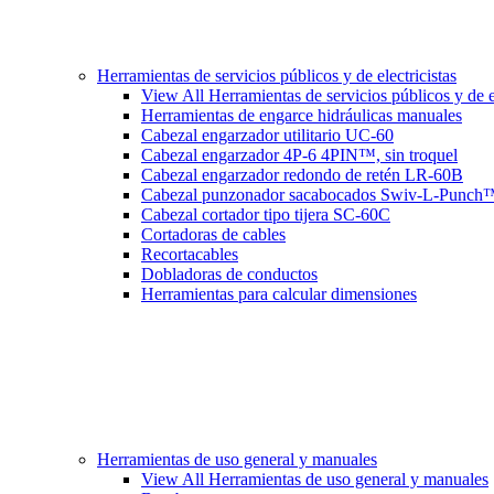
Herramientas de servicios públicos y de electricistas
View All Herramientas de servicios públicos y de el
Herramientas de engarce hidráulicas manuales
Cabezal engarzador utilitario UC-60
Cabezal engarzador 4P-6 4PIN™, sin troquel
Cabezal engarzador redondo de retén LR-60B
Cabezal punzonador sacabocados Swiv-L-Punch
Cabezal cortador tipo tijera SC-60C
Cortadoras de cables
Recortacables
Dobladoras de conductos
Herramientas para calcular dimensiones
Herramientas de uso general y manuales
View All Herramientas de uso general y manuales