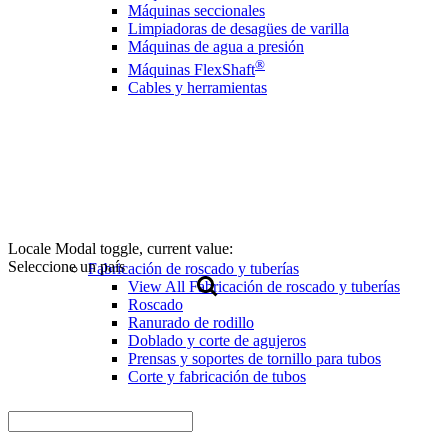
Máquinas seccionales
Limpiadoras de desagües de varilla
Máquinas de agua a presión
®
Máquinas FlexShaft
Cables y herramientas
Locale Modal toggle, current value:
Seleccione un país
Fabricación de roscado y tuberías
View All Fabricación de roscado y tuberías
Roscado
Ranurado de rodillo
Doblado y corte de agujeros
Prensas y soportes de tornillo para tubos
Corte y fabricación de tubos