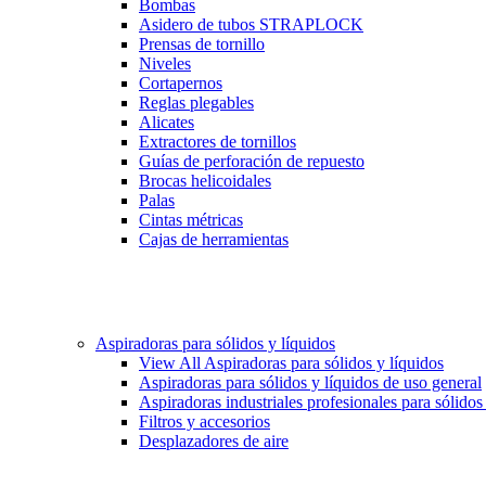
Bombas
Asidero de tubos STRAPLOCK
Prensas de tornillo
Niveles
Cortapernos
Reglas plegables
Alicates
Extractores de tornillos
Guías de perforación de repuesto
Brocas helicoidales
Palas
Cintas métricas
Cajas de herramientas
Aspiradoras para sólidos y líquidos
View All Aspiradoras para sólidos y líquidos
Aspiradoras para sólidos y líquidos de uso general
Aspiradoras industriales profesionales para sólidos
Filtros y accesorios
Desplazadores de aire