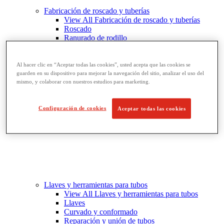
Fabricación de roscado y tuberías
View All Fabricación de roscado y tuberías
Roscado
Ranurado de rodillo
Doblado y corte de agujeros
Prensas y soportes de tornillo para tubos
Corte y fabricación de tubos
Al hacer clic en “Aceptar todas las cookies”, usted acepta que las cookies se
guarden en su dispositivo para mejorar la navegación del sitio, analizar el uso del
mismo, y colaborar con nuestros estudios para marketing.
Configuración de cookies
Aceptar todas las cookies
Llaves y herramientas para tubos
View All Llaves y herramientas para tubos
Llaves
Curvado y conformado
Reparación y unión de tubos