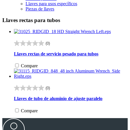
Llaves para usos específicos
Piezas de llaves
Llaves rectas para tubos
(0)
0.0
de
Llaves rectas de servicio pesado para tubos
5
estrellas.
Compare
(0)
0.0
de
Llaves de tubo de aluminio de ajuste paralelo
5
estrellas.
Compare