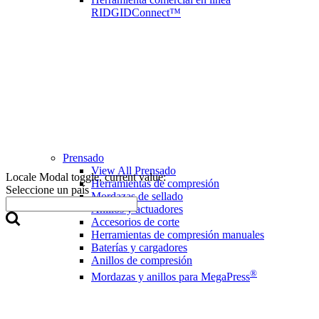
RIDGIDConnect™
Prensado
View All Prensado
Locale Modal toggle, current value:
Herramientas de compresión
Seleccione un país
Mordazas de sellado
Anillos y actuadores
Accesorios de corte
Herramientas de compresión manuales
Baterías y cargadores
Anillos de compresión
®
Mordazas y anillos para MegaPress