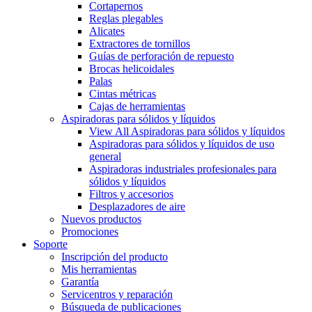
Cortapernos
Reglas plegables
Alicates
Extractores de tornillos
Guías de perforación de repuesto
Brocas helicoidales
Palas
Cintas métricas
Cajas de herramientas
Aspiradoras para sólidos y líquidos
View All Aspiradoras para sólidos y líquidos
Aspiradoras para sólidos y líquidos de uso
general
Aspiradoras industriales profesionales para
sólidos y líquidos
Filtros y accesorios
Desplazadores de aire
Nuevos productos
Promociones
Soporte
Inscripción del producto
Mis herramientas
Garantía
Servicentros y reparación
Búsqueda de publicaciones