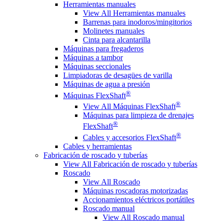
Herramientas manuales
View All Herramientas manuales
Barrenas para inodoros/mingitorios
Molinetes manuales
Cinta para alcantarilla
Máquinas para fregaderos
Máquinas a tambor
Máquinas seccionales
Limpiadoras de desagües de varilla
Máquinas de agua a presión
®
Máquinas FlexShaft
®
View All Máquinas FlexShaft
Máquinas para limpieza de drenajes
®
FlexShaft
®
Cables y accesorios FlexShaft
Cables y herramientas
Fabricación de roscado y tuberías
View All Fabricación de roscado y tuberías
Roscado
View All Roscado
Máquinas roscadoras motorizadas
Accionamientos eléctricos portátiles
Roscado manual
View All Roscado manual