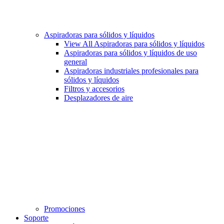
Aspiradoras para sólidos y líquidos
View All Aspiradoras para sólidos y líquidos
Aspiradoras para sólidos y líquidos de uso
general
Aspiradoras industriales profesionales para
sólidos y líquidos
Filtros y accesorios
Desplazadores de aire
Promociones
Soporte