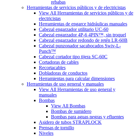
rebabas
Herramientas de servicios públicos y de electricistas
View All Herramientas de servicios públicos y de
electricistas
Herramientas de engarce hidráulicas manuales
Cabezal engarzador utilitario UC-60
Cabezal engarzador 4P-6 4PIN™, sin troquel
Cabezal engarzador redondo de retén LR-60B
Cabezal punzonador sacabocados Swiv-L-
Punch™
Cabezal cortador tipo tijera SC-60C
Cortadoras de cables
Recortacables
Dobladoras de conductos
Herramientas para calcular dimensiones
Herramientas de uso general y manuales
View All Herramientas de uso general y
manuales
Bombas
View All Bombas
Bombas de sumidero
Bombas para aguas negras y efluentes
Asidero de tubos STRAPLOCK
Prensas de tornillo
Niveles