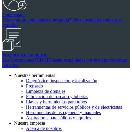
Contáctenos
¿Tiene algún comentario o pregunta? ¡Nos encantaría conocer su
opinión!
Inscripción del producto
Las herramientas RIDGID están respaldadas por la mejor cobertura
del ramo.
Nuestras herramientas
Diagnóstico, inspección y localización
Prensado
Limpieza de drenajes
Fabricación de roscado y tuberías
Llaves y herramientas para tubos
Herramientas de servicios públicos y de electricistas
Herramientas de uso general y manuales
Aspiradoras para sólidos y líquidos
Nuestra empresa
Acerca de nosotros