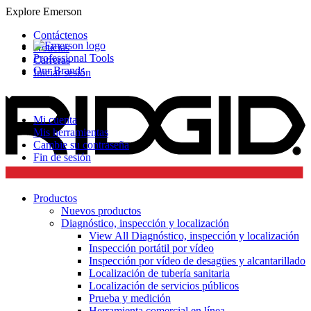
Explore Emerson
Contáctenos
Noticias
Professional Tools
Carreras
Our Brands
Iniciar sesión
Mi cuenta
Mis herramientas
Cambie su contraseña
Fin de sesión
Productos
Nuevos productos
Diagnóstico, inspección y localización
View All Diagnóstico, inspección y localización
Inspección portátil por vídeo
Inspección por vídeo de desagües y alcantarillado
Localización de tubería sanitaria
Localización de servicios públicos
Prueba y medición
Herramienta comercial en línea