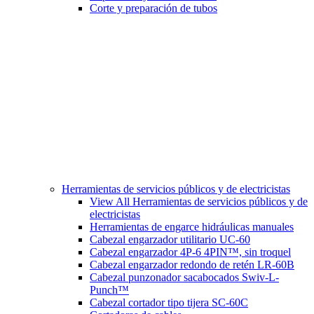
Corte y preparación de tubos
Herramientas de servicios públicos y de electricistas
View All Herramientas de servicios públicos y de
electricistas
Herramientas de engarce hidráulicas manuales
Cabezal engarzador utilitario UC-60
Cabezal engarzador 4P-6 4PIN™, sin troquel
Cabezal engarzador redondo de retén LR-60B
Cabezal punzonador sacabocados Swiv-L-
Punch™
Cabezal cortador tipo tijera SC-60C