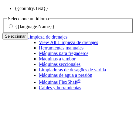
{{country.Text}}
Seleccione un idioma
{{language.Name}}
Seleccionar
Limpieza de drenajes
View All Limpieza de drenajes
Herramientas manuales
Máquinas para fregaderos
Máquinas a tambor
Máquinas seccionales
Limpiadoras de desagües de varilla
Máquinas de agua a presión
®
Máquinas FlexShaft
Cables y herramientas