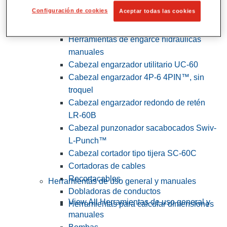
Configuración de cookies
Aceptar todas las cookies
View All Herramientas de servicios
públicos y de electricistas
Herramientas de engarce hidráulicas
manuales
Cabezal engarzador utilitario UC-60
Cabezal engarzador 4P-6 4PIN™, sin
troquel
Cabezal engarzador redondo de retén
LR-60B
Cabezal punzonador sacabocados Swiv-
L-Punch™
Cabezal cortador tipo tijera SC-60C
Cortadoras de cables
Recortacables
Herramientas de uso general y manuales
Dobladoras de conductos
View All Herramientas de uso general y
Herramientas para calcular dimensiones
manuales