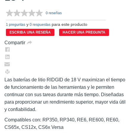
0 reseñas
Sin
puntuación.
y
para este producto
Enlace
1 preguntas
0 respuestas
en
ESCRIBA UNA RESEÑA
HACER UNA PREGUNTA
la
misma
Compartir
página.
Las baterías de litio RIDGID de 18 V maximizan el tiempo
de funcionamiento de las herramientas y le permiten
continuar con sus tareas durante más tiempo. Diseñadas
para proporcionar un rendimiento superior, mayor vida útil
y confiabilidad.
Compatibles con: RP350, RP340, RE6, RE600, RE60,
CS65x, CS12x, CS6x Versa