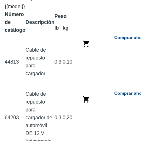
{{model}}
Número
Peso
de
Descripción
lb
kg
catálogo
Comprar aho
Cable de
repuesto
44813
0,3
0,10
para
cargador
Comprar aho
Cable de
repuesto
para
64203
cargador de
0,3
0,20
automóvil
DE 12 V