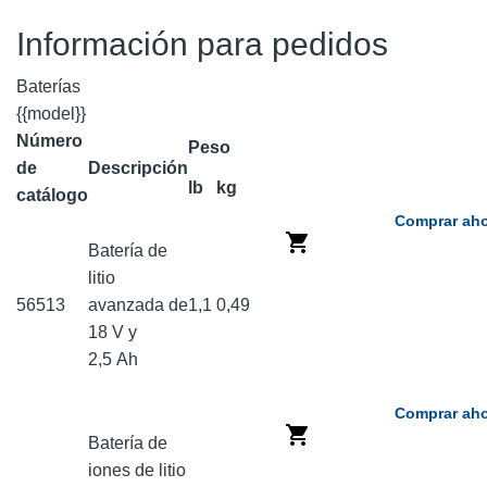
Información para pedidos
Baterías
{{model}}
Número
Peso
de
Descripción
lb
kg
catálogo
Comprar aho
Batería de
litio
56513
avanzada de
1,1
0,49
18 V y
2,5 Ah
Comprar aho
Batería de
iones de litio