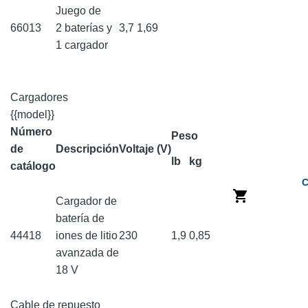
Juego de
66013
2 baterías y
3,7
1,69
1 cargador
Cargadores
{{model}}
Número
Peso
de
Descripción
Voltaje (V)
lb
kg
catálogo
C
Cargador de
batería de
44418
iones de litio
230
1,9
0,85
avanzada de
18 V
Cable de repuesto