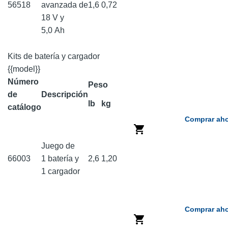
56518
avanzada de
1,6
0,72
18 V y
5,0 Ah
Kits de batería y cargador
{{model}}
Número
Peso
de
Descripción
lb
kg
catálogo
Comprar aho
Juego de
66003
1 batería y
2,6
1,20
1 cargador
Comprar aho