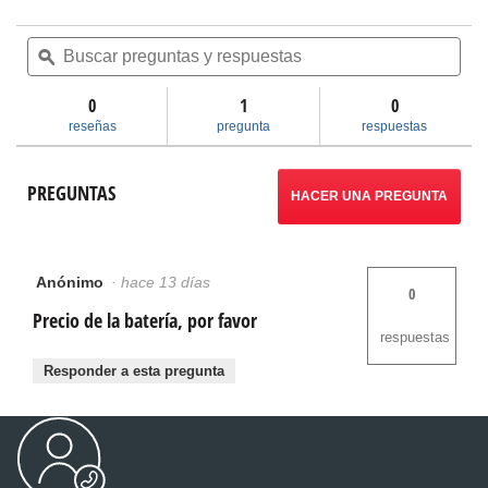
No
hay
Buscar
Bus
valoraciones
preguntas
ϙ
pre
de
y
y
Baterías
respuestas
res
de
0
1
0
litio
reseñas
pregunta
respuestas
avanzadas
y
cargador
PREGUNTAS
de
HACER UNA PREGUNTA
18 V
Anónimo
·
hace 13 días
0
Precio de la batería, por favor
respuestas
Responder a esta pregunta