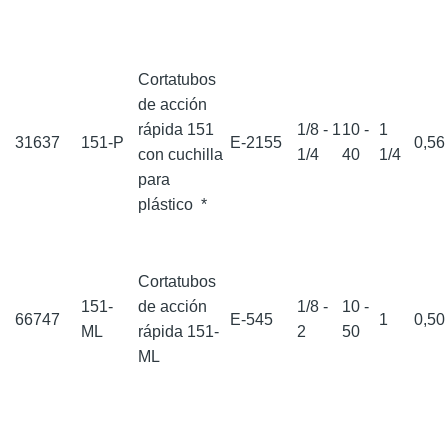
Cortatubos
de acción
rápida 151
1/8 - 1
10 -
1
31637
151-P
E-2155
0,5
con cuchilla
1/4
40
1/4
para
plástico
*
Cortatubos
151-
de acción
1/8 -
10 -
66747
E-545
1
0,5
ML
rápida 151-
2
50
ML