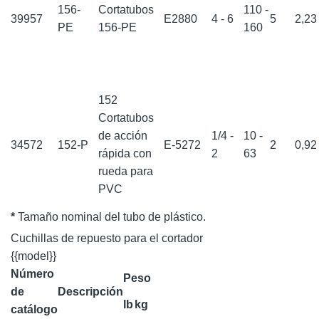
156-
Cortatubos
110 -
39957
E2880
4 - 6
5
2,2
PE
156-PE
160
152
Cortatubos
de acción
1/4 -
10 -
34572
152-P
E-5272
2
0,9
rápida con
2
63
rueda para
PVC
*
Tamaño nominal del tubo de plástico.
Cuchillas de repuesto para el cortador
{{model}}
Número
Peso
de
Descripción
lb
kg
catálogo