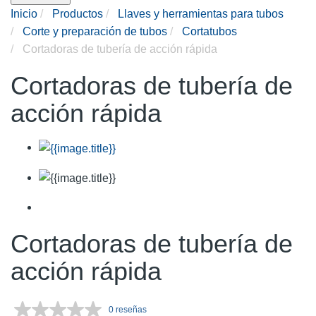
Inicio
Productos
Llaves y herramientas para tubos
Corte y preparación de tubos
Cortatubos
Cortadoras de tubería de acción rápida
Cortadoras de tubería de
acción rápida
Cortadoras de tubería de
acción rápida
0 reseñas
Sin