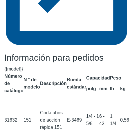
Información para pedidos
{{model}}
Número
Capacidad
Peso
N.° de
Rueda
de
Descripción
modelo
estándar
pulg.
mm
lb
kg
catálogo
Cortatubos
1/4 - 1
6 -
1
31632
151
de acción
E-3469
0,5
5/8
42
1/4
rápida 151