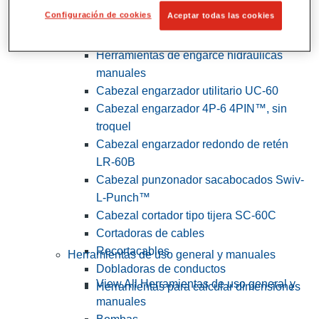
Configuración de cookies
Aceptar todas las cookies
View All Herramientas de servicios
públicos y de electricistas
Herramientas de engarce hidráulicas
manuales
Cabezal engarzador utilitario UC-60
Cabezal engarzador 4P-6 4PIN™, sin
troquel
Cabezal engarzador redondo de retén
LR-60B
Cabezal punzonador sacabocados Swiv-
L-Punch™
Cabezal cortador tipo tijera SC-60C
Cortadoras de cables
Recortacables
Herramientas de uso general y manuales
Dobladoras de conductos
View All Herramientas de uso general y
Herramientas para calcular dimensiones
manuales