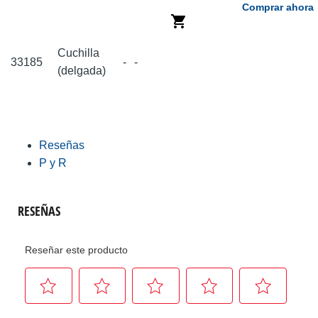
Comprar ahora
Cuchilla
33185
-
-
(delgada)
Reseñas
P y R