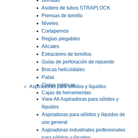
Bombas
Asidero de tubos STRAPLOCK
Prensas de tornillo
Niveles
Cortapernos
Reglas plegables
Alicates
Extractores de tornillos
Guías de perforación de repuesto
Brocas helicoidales
Palas
Cintas métricas
Aspiradoras para sólidos y líquidos
Cajas de herramientas
View All Aspiradoras para sólidos y
líquidos
Aspiradoras para sólidos y líquidos de
uso general
Aspiradoras industriales profesionales
para sólidos y líquidos