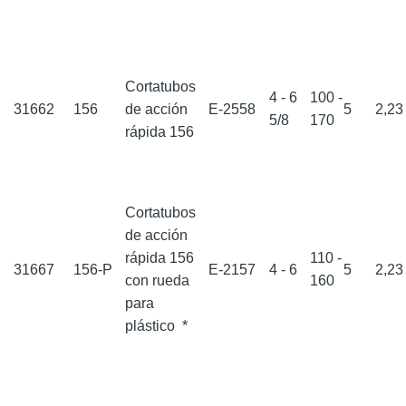
Cortatubos
4 - 6
100 -
31662
156
de acción
E-2558
5
2,2
5/8
170
rápida 156
Cortatubos
de acción
rápida 156
110 -
31667
156-P
E-2157
4 - 6
5
2,2
con rueda
160
para
plástico
*