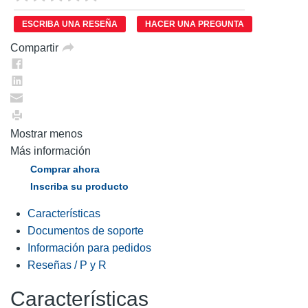
puntuación.
Enlace
ESCRIBA UNA RESEÑA
HACER UNA PREGUNTA
en
la
Compartir
misma
página.
Mostrar menos
Más información
Comprar ahora
Inscriba su producto
Características
Documentos de soporte
Información para pedidos
Reseñas / P y R
Características