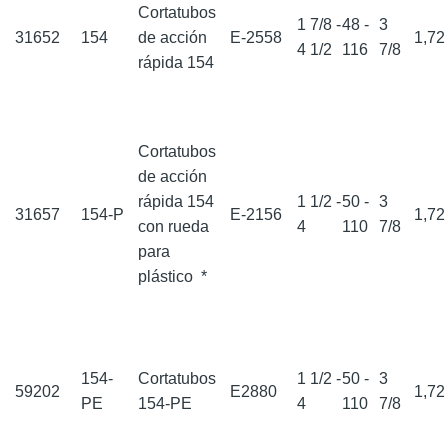
Cortatubos
1 7/8 -
48 -
3
31652
154
de acción
E-2558
1,7
4 1/2
116
7/8
rápida 154
Cortatubos
de acción
rápida 154
1 1/2 -
50 -
3
31657
154-P
E-2156
1,7
con rueda
4
110
7/8
para
plástico
*
154-
Cortatubos
1 1/2 -
50 -
3
59202
E2880
1,7
PE
154-PE
4
110
7/8