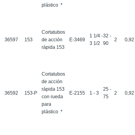
plástico
*
Cortatubos
1 1/4 -
32 -
36597
153
de acción
E-3469
2
0,9
3 1/2
90
rápida 153
Cortatubos
de acción
rápida 153
25 -
36592
153-P
E-2155
1 - 3
2
0,9
con rueda
75
para
plástico
*