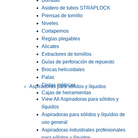
Bombas
Asidero de tubos STRAPLOCK
Prensas de tornillo
Niveles
Cortapernos
Reglas plegables
Alicates
Extractores de tornillos
Guías de perforación de repuesto
Brocas helicoidales
Palas
Cintas métricas
Aspiradoras para sólidos y líquidos
Cajas de herramientas
View All Aspiradoras para sólidos y
líquidos
Aspiradoras para sólidos y líquidos de
uso general
Aspiradoras industriales profesionales
para sólidos y líquidos