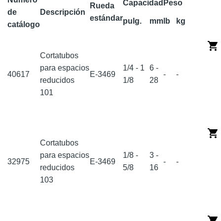
Capacidad
Peso
Rueda
de
Descripción
estándar
pulg.
mm
lb
kg
catálogo
Cortatubos
para espacios
1/4 - 1
6 -
40617
E-3469
-
-
reducidos
1/8
28
101
Cortatubos
para espacios
1/8 -
3 -
32975
E-3469
-
-
reducidos
5/8
16
103