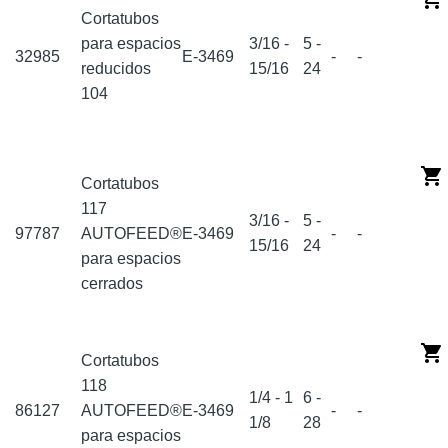
Cortatubos
para espacios
3/16 -
5 -
32985
E-3469
-
-
reducidos
15/16
24
104
Cortatubos
117
3/16 -
5 -
97787
AUTOFEED®
E-3469
-
-
15/16
24
para espacios
cerrados
Cortatubos
118
1/4 - 1
6 -
86127
AUTOFEED®
E-3469
-
-
1/8
28
para espacios