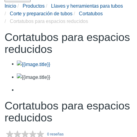
Inicio
Productos
Llaves y herramientas para tubos
Corte y preparación de tubos
Cortatubos
Cortatubos para espacios reducidos
Cortatubos para espacios
reducidos
Cortatubos para espacios
reducidos
0 reseñas
Sin