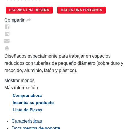
puntuación.
Enlace
ESCRIBA UNA RESEÑA
HACER UNA PREGUNTA
en
la
Compartir
misma
página.
Diseñados especialmente para trabajar en espacios
reducidos con tuberías de pequeño diámetro (cobre duro y
recocido, aluminio, latón y plástico).
Mostrar menos
Más información
Comprar ahora
Inscriba su producto
Lista de Piezas
Características
Documentos de soporte