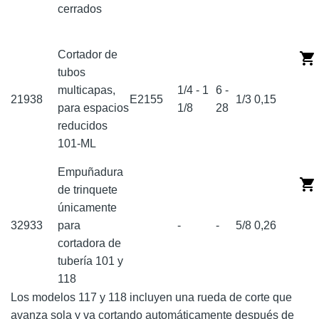
cerrados
Cortador de
tubos
multicapas,
1/4 - 1
6 -
21938
E2155
1/3
0,15
para espacios
1/8
28
reducidos
101-ML
Empuñadura
de trinquete
únicamente
32933
para
-
-
5/8
0,26
cortadora de
tubería 101 y
118
Los modelos 117 y 118 incluyen una rueda de corte que
avanza sola y va cortando automáticamente después de