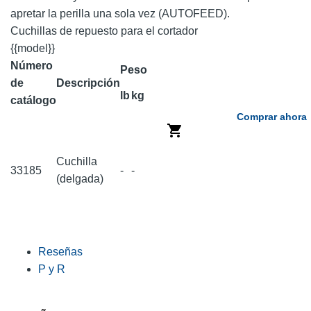
apretar la perilla una sola vez (AUTOFEED).
Cuchillas de repuesto para el cortador
{{model}}
Número
Peso
de
Descripción
lb
kg
catálogo
Comprar ahora
Cuchilla
33185
-
-
(delgada)
Reseñas
P y R