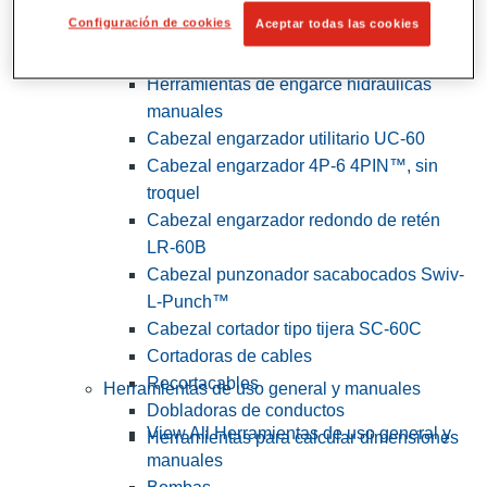
Configuración de cookies
Aceptar todas las cookies
View All Herramientas de servicios
públicos y de electricistas
Herramientas de engarce hidráulicas
manuales
Cabezal engarzador utilitario UC-60
Cabezal engarzador 4P-6 4PIN™, sin
troquel
Cabezal engarzador redondo de retén
LR-60B
Cabezal punzonador sacabocados Swiv-
L-Punch™
Cabezal cortador tipo tijera SC-60C
Cortadoras de cables
Recortacables
Herramientas de uso general y manuales
Dobladoras de conductos
View All Herramientas de uso general y
Herramientas para calcular dimensiones
manuales