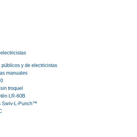
electricistas
públicos y de electricistas
cas manuales
60
in troquel
etén LR-60B
s Swiv-L-Punch™
C