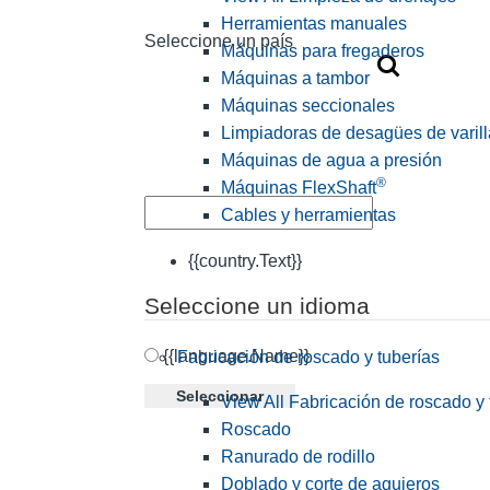
Herramientas manuales
Seleccione un país
Máquinas para fregaderos
Máquinas a tambor
Máquinas seccionales
Limpiadoras de desagües de varill
Máquinas de agua a presión
®
Máquinas FlexShaft
Cables y herramientas
{{country.Text}}
Seleccione un idioma
{{language.Name}}
Fabricación de roscado y tuberías
Seleccionar
View All Fabricación de roscado y 
Roscado
Ranurado de rodillo
Doblado y corte de agujeros