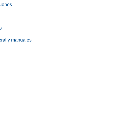
siones
s
eral y manuales