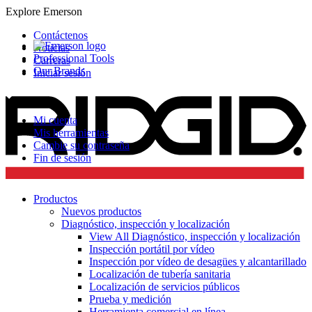
Explore Emerson
Contáctenos
Noticias
Professional Tools
Carreras
Our Brands
Iniciar sesión
Mi cuenta
Mis herramientas
Cambie su contraseña
Fin de sesión
Productos
Nuevos productos
Diagnóstico, inspección y localización
View All Diagnóstico, inspección y localización
Inspección portátil por vídeo
Inspección por vídeo de desagües y alcantarillado
Localización de tubería sanitaria
Localización de servicios públicos
Prueba y medición
Herramienta comercial en línea