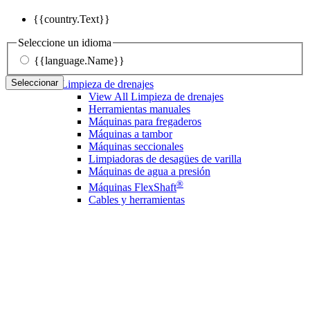
{{country.Text}}
Seleccione un idioma
{{language.Name}}
Seleccionar
Limpieza de drenajes
View All Limpieza de drenajes
Herramientas manuales
Máquinas para fregaderos
Máquinas a tambor
Máquinas seccionales
Limpiadoras de desagües de varilla
Máquinas de agua a presión
®
Máquinas FlexShaft
Cables y herramientas