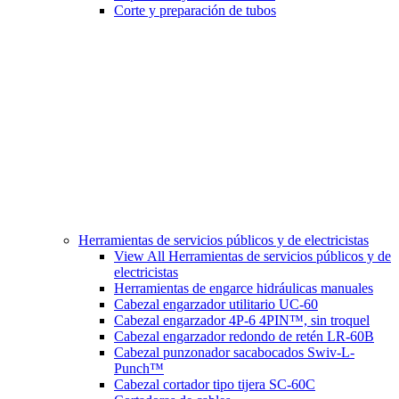
Corte y preparación de tubos
Herramientas de servicios públicos y de electricistas
View All Herramientas de servicios públicos y de
electricistas
Herramientas de engarce hidráulicas manuales
Cabezal engarzador utilitario UC-60
Cabezal engarzador 4P-6 4PIN™, sin troquel
Cabezal engarzador redondo de retén LR-60B
Cabezal punzonador sacabocados Swiv-L-
Punch™
Cabezal cortador tipo tijera SC-60C