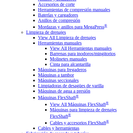
Accesorios de corte
Herramientas de compresión manuales
Baterías y cargadores
Anillos de compresión
®
Mordazas y anillos para MegaPress
Limpieza de drenajes
View All Limpieza de drenajes
Herramientas manuales
View All Herramientas manuales
Barrenas para inodoros/mingitorios
Molinetes manuales
Cinta para alcantarilla
Máquinas para fregaderos
Máquinas a tambor
Máquinas seccionales
Limpiadoras de desagües de varilla
Máquinas de agua a presión
®
Máquinas FlexShaft
®
View All Máquinas FlexShaft
Máquinas para limpieza de drenajes
®
FlexShaft
®
Cables y accesorios FlexShaft
Cables y herramientas