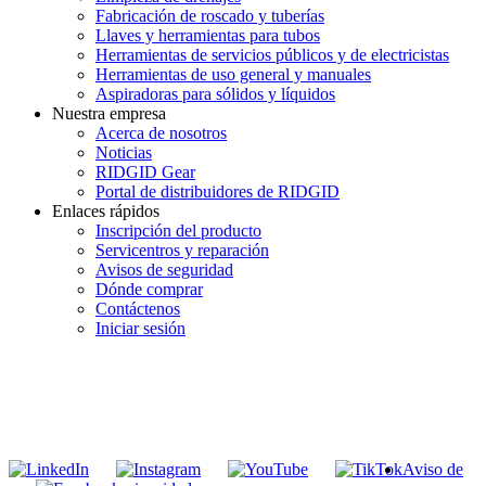
Fabricación de roscado y tuberías
Llaves y herramientas para tubos
Herramientas de servicios públicos y de electricistas
Herramientas de uso general y manuales
Aspiradoras para sólidos y líquidos
Nuestra empresa
Acerca de nosotros
Noticias
RIDGID Gear
Portal de distribuidores de RIDGID
Enlaces rápidos
Inscripción del producto
Servicentros y reparación
Avisos de seguridad
Dónde comprar
Contáctenos
Iniciar sesión
INGRESE EN LA LISTA DE DIRECCIONES DE RIDGID
Unirse a nuestra lista de correo
Aviso de