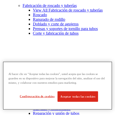
Fabricación de roscado y tuberías
View All Fabricación de roscado y tuberías
Roscado
Ranurado de rodillo
Doblado y corte de agujeros
Prensas y soportes de tornillo para tubos
Corte y fabricación de tubos
Al hacer clic en “Aceptar todas las cookies”, usted acepta que las cookies se
guarden en su dispositivo para mejorar la navegación del sitio, analizar el uso del
mismo, y colaborar con nuestros estudios para marketing.
Llaves y herramientas para tubos
Configuración de cookies
Aceptar todas las cookies
View All Llaves y herramientas para tubos
Llaves
Curvado y conformado
Reparación y unión de tubos