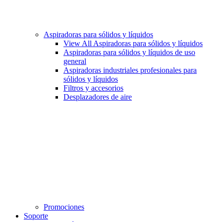
Aspiradoras para sólidos y líquidos
View All Aspiradoras para sólidos y líquidos
Aspiradoras para sólidos y líquidos de uso
general
Aspiradoras industriales profesionales para
sólidos y líquidos
Filtros y accesorios
Desplazadores de aire
Promociones
Soporte