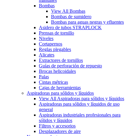
manuales
Bombas
View All Bombas
Bombas de sumidero
Bombas para aguas negras y efluentes
Asidero de tubos STRAPLOCK
Prensas de tornillo
Niveles
Cortapernos
Reglas plegables
Alicates
Extractores de tornillos
Guías de perforación de repuesto
Brocas helicoidales
Palas
Cintas métricas
Cajas de herramientas
Aspiradoras para sólidos y líquidos
View All Aspiradoras para sólidos y líquidos
Aspiradoras para sólidos y líquidos de uso
general
Aspiradoras industriales profesionales para
sólidos y líquidos
Filtros y accesorios
Desplazadores de aire