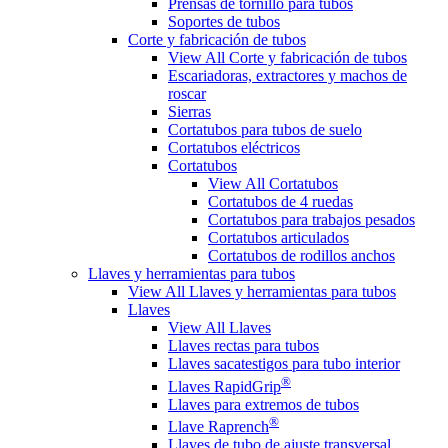
Prensas de tornillo para tubos
Soportes de tubos
Corte y fabricación de tubos
View All Corte y fabricación de tubos
Escariadoras, extractores y machos de
roscar
Sierras
Cortatubos para tubos de suelo
Cortatubos eléctricos
Cortatubos
View All Cortatubos
Cortatubos de 4 ruedas
Cortatubos para trabajos pesados
Cortatubos articulados
Cortatubos de rodillos anchos
Llaves y herramientas para tubos
View All Llaves y herramientas para tubos
Llaves
View All Llaves
Llaves rectas para tubos
Llaves sacatestigos para tubo interior
®
Llaves RapidGrip
Llaves para extremos de tubos
®
Llave Raprench
Llaves de tubo de ajuste transversal