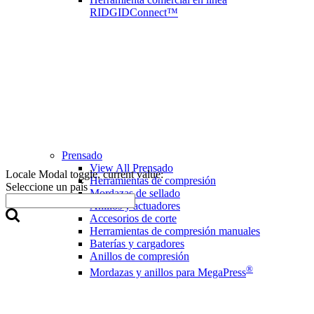
RIDGIDConnect™
Prensado
View All Prensado
Locale Modal toggle, current value:
Herramientas de compresión
Seleccione un país
Mordazas de sellado
Anillos y actuadores
Accesorios de corte
Herramientas de compresión manuales
Baterías y cargadores
Anillos de compresión
®
Mordazas y anillos para MegaPress