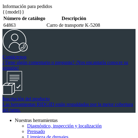
Información para pedidos
{{model}}
Número de catálogo
Descripción
64863
Carro de transporte K-5208
Contáctenos
¿Tiene algún comentario o pregunta? ¡Nos encantaría conocer su
opinión!
Inscripción del producto
Las herramientas RIDGID están respaldadas por la mejor cobertura
del ramo.
Nuestras herramientas
Diagnóstico, inspección y localización
Prensado
Limpieza de drenajes