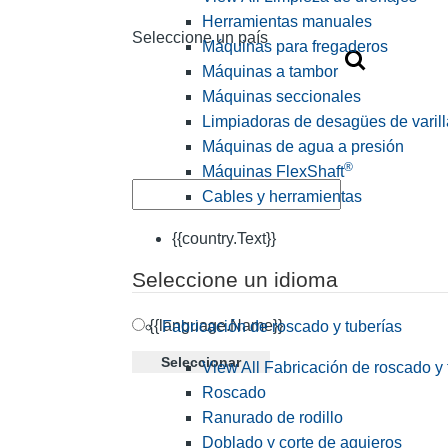
Herramientas manuales
Seleccione un país
Máquinas para fregaderos
Máquinas a tambor
Máquinas seccionales
Limpiadoras de desagües de varill
Máquinas de agua a presión
®
Máquinas FlexShaft
Cables y herramientas
{{country.Text}}
Seleccione un idioma
{{language.Name}}
Fabricación de roscado y tuberías
Seleccionar
View All Fabricación de roscado y 
Roscado
Ranurado de rodillo
Doblado y corte de agujeros