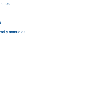
siones
s
eral y manuales