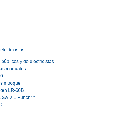
electricistas
públicos y de electricistas
cas manuales
60
in troquel
etén LR-60B
s Swiv-L-Punch™
C