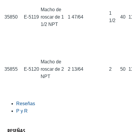
Macho de
1
35850
E-5119
roscar de 1
1 47/64
40
1
1/2
1/2 NPT
Macho de
35855
E-5120
roscar de 2
2 13/64
2
50
1
NPT
Reseñas
P y R