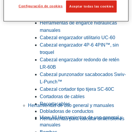
Configuración de cookies
Aceptar todas las cookies
View All Herramientas de servicios
públicos y de electricistas
Herramientas de engarce hidráulicas
manuales
Cabezal engarzador utilitario UC-60
Cabezal engarzador 4P-6 4PIN™, sin
troquel
Cabezal engarzador redondo de retén
LR-60B
Cabezal punzonador sacabocados Swiv-
L-Punch™
Cabezal cortador tipo tijera SC-60C
Cortadoras de cables
Recortacables
Herramientas de uso general y manuales
Dobladoras de conductos
View All Herramientas de uso general y
Herramientas para calcular dimensiones
manuales