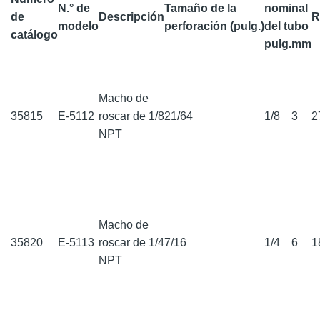
N.° de
Tamaño de la
nominal
de
Descripción
R
modelo
perforación (pulg.)
del tubo
catálogo
pulg.
mm
Macho de
35815
E-5112
roscar de 1/8
21/64
1/8
3
2
NPT
Macho de
35820
E-5113
roscar de 1/4
7/16
1/4
6
1
NPT