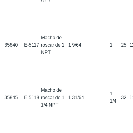
Macho de
35840
E-5117
roscar de 1
1 9/64
1
25
1
NPT
Macho de
1
35845
E-5118
roscar de 1
1 31/64
32
1
1/4
1/4 NPT