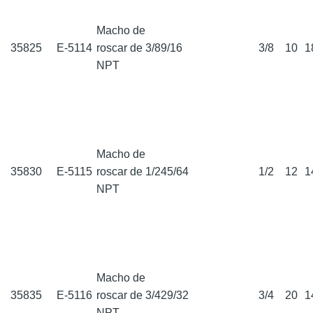
Macho de
35825
E-5114
roscar de 3/8
9/16
3/8
10
1
NPT
Macho de
35830
E-5115
roscar de 1/2
45/64
1/2
12
1
NPT
Macho de
35835
E-5116
roscar de 3/4
29/32
3/4
20
1
NPT