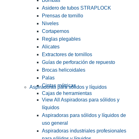
Bombas
Asidero de tubos STRAPLOCK
Prensas de tornillo
Niveles
Cortapernos
Reglas plegables
Alicates
Extractores de tornillos
Guías de perforación de repuesto
Brocas helicoidales
Palas
Cintas métricas
Aspiradoras para sólidos y líquidos
Cajas de herramientas
View All Aspiradoras para sólidos y
líquidos
Aspiradoras para sólidos y líquidos de
uso general
Aspiradoras industriales profesionales
para sólidos y líquidos