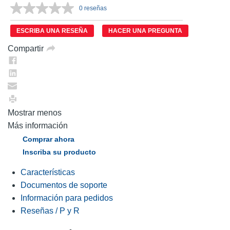
0 reseñas
Sin
puntuación.
Enlace
ESCRIBA UNA RESEÑA
HACER UNA PREGUNTA
en
la
Compartir
misma
página.
Mostrar menos
Más información
Comprar ahora
Inscriba su producto
Características
Documentos de soporte
Información para pedidos
Reseñas / P y R