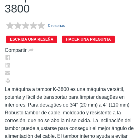
3800
0 reseñas
Sin
puntuación.
Enlace
ESCRIBA UNA RESEÑA
HACER UNA PREGUNTA
en
la
Compartir
misma
página.
La máquina a tambor K-3800 es una máquina versátil,
potente y fácil de transportar para limpiar desagües en
interiores. Para desagües de 3⁄4" (20 mm) a 4" (110 mm).
Robusto tambor de cable, moldeado y resistente a la
corrosión, que no se abolla ni se oxida. La inclinación del
tambor puede ajustarse para conseguir el mejor ángulo de
alimentación del cable. El tambor interno ayuda a evitar