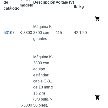
de
Descripción
Voltaje (V)
modelo
lb
kg
catálogo
Máquina K-
53107
K-3800
3800 con
115
42
19,0
guantes
Máquina K-
3800 con
equipo
estándar:
cable C-31
de 10 mm x
15,2 m
(3/8 pulg. ×
K-3800
50 pies),