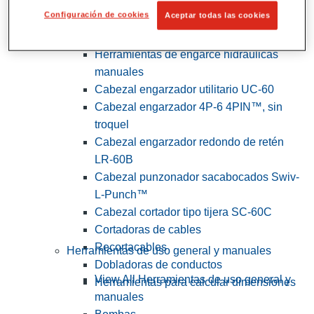
Configuración de cookies
Aceptar todas las cookies
View All Herramientas de servicios
públicos y de electricistas
Herramientas de engarce hidráulicas
manuales
Cabezal engarzador utilitario UC-60
Cabezal engarzador 4P-6 4PIN™, sin
troquel
Cabezal engarzador redondo de retén
LR-60B
Cabezal punzonador sacabocados Swiv-
L-Punch™
Cabezal cortador tipo tijera SC-60C
Cortadoras de cables
Recortacables
Herramientas de uso general y manuales
Dobladoras de conductos
View All Herramientas de uso general y
Herramientas para calcular dimensiones
manuales