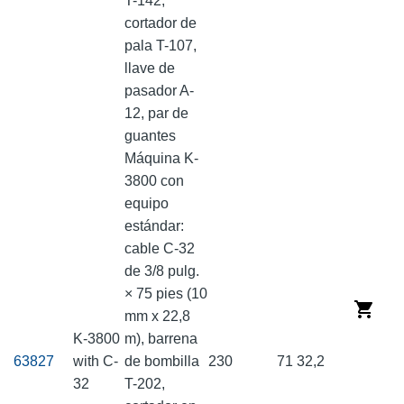
T-142,
cortador de
pala T-107,
llave de
pasador A-
12, par de
guantes
Máquina K-
3800 con
equipo
estándar:
cable C-32
de 3/8 pulg.
× 75 pies (10
mm x 22,8
K-3800
m), barrena
63827
with C-
de bombilla
230
71
32,2
32
T-202,