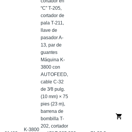
cortador en
“C” T-205,
cortador de
pala T-211,
llave de
pasador A-
13, par de
guantes
Máquina K-
3800 con
AUTOFEED,
cable C-32
de 3⁄8 pulg.
(10 mm) × 75
pies (23 m),
barrena de
bombilla T-
202, cortador
K-3800