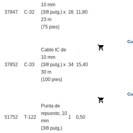
10 mm
37847
C-32
(3/8 pulg.) x
26
11,80
23 m
(75 pies)
Co
Cable IC de
10 mm
37852
C-33
(3/8 pulg.) x
34
15,40
30 m
(100 pies)
Co
Punta de
repuesto, 10
51752
T-122
1
0,50
mm
(3/8 pulg.)