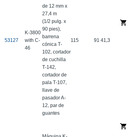
de 12 mm x
27,4 m
(1/2 pulg. x
90 pies),
K-3800
barrena
53127
with C-
115
91
41,3
cónica T-
46
102, cortador
de cuchilla
T-142,
cortador de
pala T-107,
llave de
pasador A-
12, par de
guantes
Máquina K-