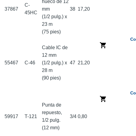
hueco de 12
C-
37867
mm
38
17,20
45HC
(1/2 pulg.) x
23 m
(75 pies)
Co
Cable IC de
12 mm
55467
C-46
(1/2 pulg.) x
47
21,20
28 m
(90 pies)
Co
Punta de
repuesto,
59917
T-121
3/4
0,80
1/2 pulg.
(12 mm)