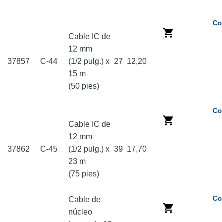
Co
Cable IC de
12 mm
37857
C-44
(1/2 pulg.) x
27
12,20
15 m
(50 pies)
Co
Cable IC de
12 mm
37862
C-45
(1/2 pulg.) x
39
17,70
23 m
(75 pies)
Co
Cable de
núcleo