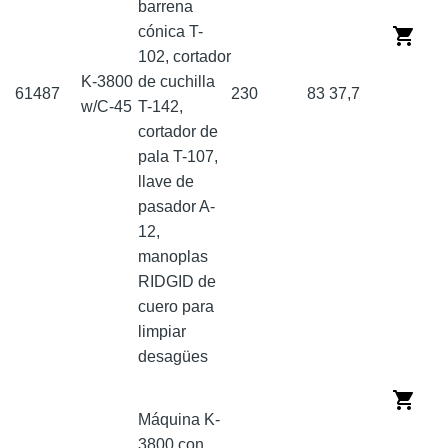
barrena
cónica T-
102, cortador
K-3800
de cuchilla
61487
230
83
37,7
w/C-45
T-142,
cortador de
pala T-107,
llave de
pasador A-
12,
manoplas
RIDGID de
cuero para
limpiar
desagües
Máquina K-
3800 con