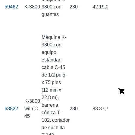
59462
K-3800
3800 con
230
42
19,0
guantes
Máquina K-
3800 con
equipo
estándar:
cable C-45
de 1/2 pulg.
x 75 pies
(12 mm x
22,8 m),
K-3800
barrena
63822
with C-
230
83
37,7
cónica T-
45
102, cortador
de cuchilla