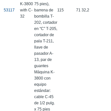
K-3800
75 pies),
53117
with C-
barrena de
115
71
32,2
32
bombilla T-
202, cortador
en “C” T-205,
cortador de
pala T-211,
llave de
pasador A-
13, par de
guantes
Máquina K-
3800 con
equipo
estándar:
cable C-45
de 1/2 pulg.
x 75 pies