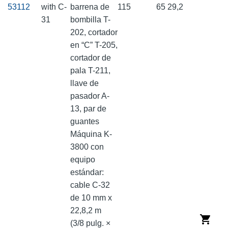
53112
with C-
barrena de
115
65
29,2
31
bombilla T-
202, cortador
en “C” T-205,
cortador de
pala T-211,
llave de
pasador A-
13, par de
guantes
Máquina K-
3800 con
equipo
estándar:
cable C-32
de 10 mm x
22,8,2 m
(3/8 pulg. ×