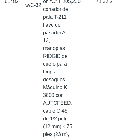
61482
en “C” T-205,
230
71
32,2
w/C-32
cortador de
pala T-211,
llave de
pasador A-
13,
manoplas
RIDGID de
cuero para
limpiar
desagües
Máquina K-
3800 con
AUTOFEED,
cable C-45
de 1/2 pulg.
(12 mm) × 75
pies (23 m),