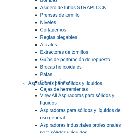
Bombas
Asidero de tubos STRAPLOCK
Prensas de tornillo
Niveles
Cortapernos
Reglas plegables
Alicates
Extractores de tornillos
Guías de perforación de repuesto
Brocas helicoidales
Palas
Cintas métricas
Aspiradoras para sólidos y líquidos
Cajas de herramientas
View All Aspiradoras para sólidos y
líquidos
Aspiradoras para sólidos y líquidos de
uso general
Aspiradoras industriales profesionales
para sólidos y líquidos