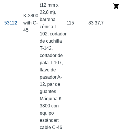
(12 mm x
22,8 m),
K-3800
barrena
53122
with C-
115
83
37,7
cónica T-
45
102, cortador
de cuchilla
T-142,
cortador de
pala T-107,
llave de
pasador A-
12, par de
guantes
Máquina K-
3800 con
equipo
estándar:
cable C-46