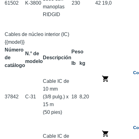
61502
K-3800
230
42
19,0
manoplas
RIDGID
Cables de núcleo interior (IC)
{{model}}
Número
Peso
N.° de
de
Descripción
modelo
lb
kg
catálogo
Co
Cable IC de
10 mm
37842
C-31
(3/8 pulg.) x
18
8,20
15 m
(50 pies)
Co
Cable IC de