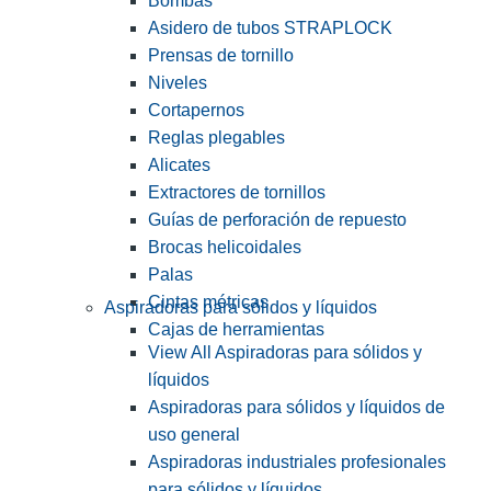
Bombas
Asidero de tubos STRAPLOCK
Prensas de tornillo
Niveles
Cortapernos
Reglas plegables
Alicates
Extractores de tornillos
Guías de perforación de repuesto
Brocas helicoidales
Palas
Cintas métricas
Aspiradoras para sólidos y líquidos
Cajas de herramientas
View All Aspiradoras para sólidos y
líquidos
Aspiradoras para sólidos y líquidos de
uso general
Aspiradoras industriales profesionales
para sólidos y líquidos