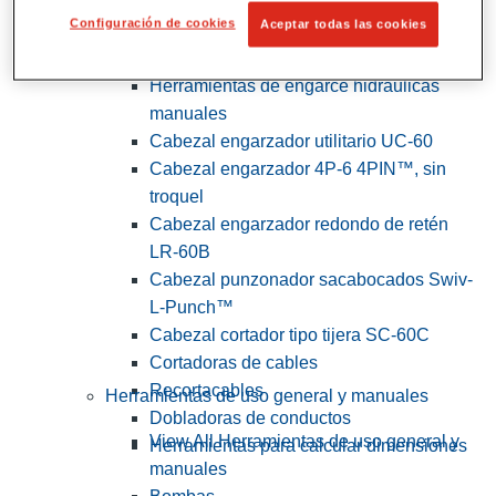
Configuración de cookies
Aceptar todas las cookies
View All Herramientas de servicios
públicos y de electricistas
Herramientas de engarce hidráulicas
manuales
Cabezal engarzador utilitario UC-60
Cabezal engarzador 4P-6 4PIN™, sin
troquel
Cabezal engarzador redondo de retén
LR-60B
Cabezal punzonador sacabocados Swiv-
L-Punch™
Cabezal cortador tipo tijera SC-60C
Cortadoras de cables
Recortacables
Herramientas de uso general y manuales
Dobladoras de conductos
View All Herramientas de uso general y
Herramientas para calcular dimensiones
manuales