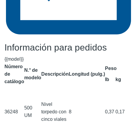
Información para pedidos
{{model}}
Número
Peso
N.° de
de
Descripción
Longitud (pulg.)
modelo
lb
kg
catálogo
Nivel
500
36248
torpedo con
8
0,37
0,17
UM
cinco viales