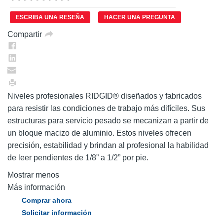
puntuación.
Enlace
ESCRIBA UNA RESEÑA
HACER UNA PREGUNTA
en
la
Compartir
misma
página.
Niveles profesionales RIDGID® diseñados y fabricados
para resistir las condiciones de trabajo más difíciles. Sus
estructuras para servicio pesado se mecanizan a partir de
un bloque macizo de aluminio. Estos niveles ofrecen
precisión, estabilidad y brindan al profesional la habilidad
de leer pendientes de 1/8” a 1/2” por pie.
Mostrar menos
Más información
Comprar ahora
Solicitar información