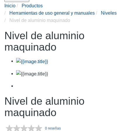
Inicio
Productos
Herramientas de uso general y manuales
Niveles
Nivel de aluminio maquinado
Nivel de aluminio
maquinado
Nivel de aluminio
maquinado
0 reseñas
Sin