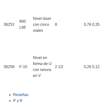
Nivel láser
800
36253
con cinco
8
0,76
0,35
LMI
viales
Nivel en
forma de U
36258
F-10
2 1/2
0,26
0,12
con ranura
en V
Reseñas
P y R