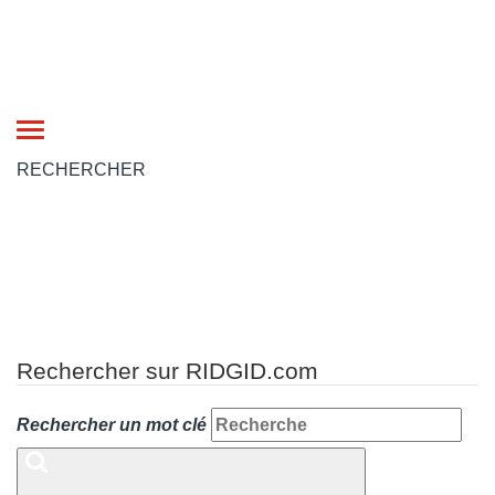
Toggle
navigation
RECHERCHER
Rechercher sur RIDGID.com
Rechercher un mot clé