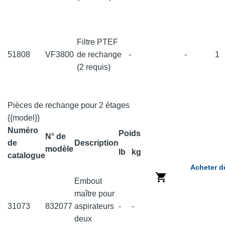
Filtre PTEF
51808
VF3800
de rechange
-
-
1
(2 requis)
Pièces de rechange pour 2 étages
{{model}}
Numéro
Poids
N° de
de
Description
modèle
lb
kg
catalogue
Acheter d
Embout
maître pour
31073
832077
aspirateurs
-
-
deux