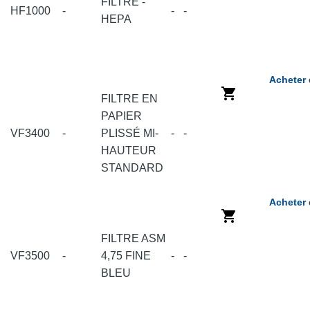
FILTRE -
HF1000
-
-
-
HEPA
Acheter 
FILTRE EN
PAPIER
VF3400
-
PLISSÉ MI-
-
-
HAUTEUR
STANDARD
Acheter 
FILTRE ASM
VF3500
-
4,75 FINE
-
-
BLEU