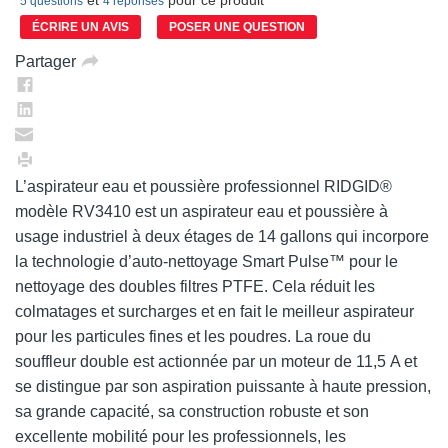
5 questions
4 réponses
Lien
vers
ÉCRIRE UN AVIS
POSER UNE QUESTION
la
même
Partager
page.
L’aspirateur eau et poussière professionnel RIDGID®
modèle RV3410 est un aspirateur eau et poussière à
usage industriel à deux étages de 14 gallons qui incorpore
la technologie d’auto-nettoyage Smart Pulse™ pour le
nettoyage des doubles filtres PTFE. Cela réduit les
colmatages et surcharges et en fait le meilleur aspirateur
pour les particules fines et les poudres. La roue du
souffleur double est actionnée par un moteur de 11,5 A et
se distingue par son aspiration puissante à haute pression,
sa grande capacité, sa construction robuste et son
excellente mobilité pour les professionnels, les