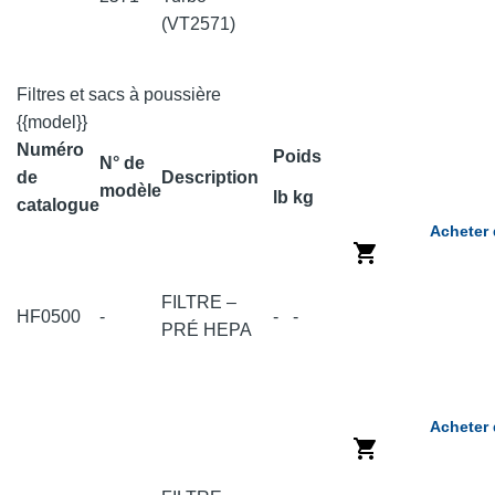
(VT2571)
Filtres et sacs à poussière
{{model}}
Numéro
Poids
N° de
de
Description
modèle
lb
kg
catalogue
Acheter 
FILTRE –
HF0500
-
-
-
PRÉ HEPA
Acheter 