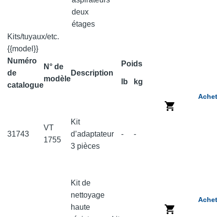
deux
étages
Kits/tuyaux/etc.
{{model}}
Numéro
Poids
N° de
de
Description
modèle
lb
kg
catalogue
Achet
Kit
VT
31743
d’adaptateur
-
-
1755
3 pièces
Kit de
nettoyage
Achet
haute