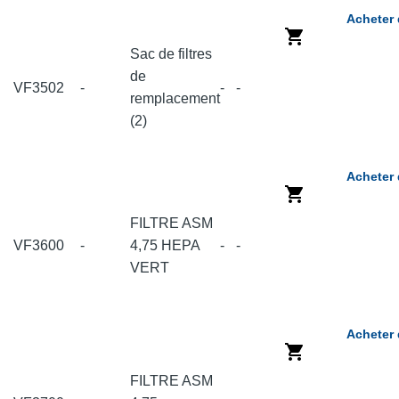
Acheter 
Sac de filtres
de
VF3502
-
-
-
remplacement
(2)
Acheter 
FILTRE ASM
VF3600
-
4,75 HEPA
-
-
VERT
Acheter 
FILTRE ASM