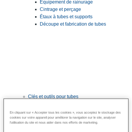
Équipement de rainurage
Cintrage et perçage
Étaux à tubes et supports
Découpe et fabrication de tubes
Clés et outils pour tubes
View All Clés et outils pour tubes
En cliquant sur « Accepter tous les cookies », vous acceptez le stockage des
Clés
cookies sur votre appareil pour améliorer la navigation sur le site, analyser
l’utilisation du site et nous aider dans nos efforts de marketing.
Cintrage et mise en forme
Raccordement et réparation des tubes