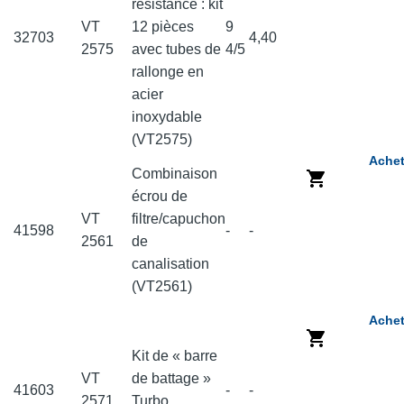
résistance : kit
VT
12 pièces
9
32703
4,40
2575
avec tubes de
4/5
rallonge en
acier
inoxydable
(VT2575)
Achet
Combinaison
écrou de
VT
filtre/capuchon
41598
-
-
2561
de
canalisation
(VT2561)
Achet
Kit de « barre
VT
de battage »
41603
-
-
2571
Turbo