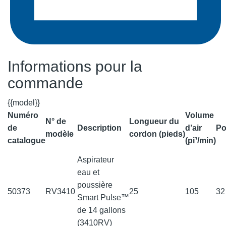
Informations pour la
commande
{{model}}
Numéro
Volume
N° de
Longueur du
de
Description
d’air
Po
modèle
cordon (pieds)
catalogue
(pi³/min)
Aspirateur
eau et
poussière
50373
RV3410
25
105
3
Smart Pulse™
de 14 gallons
(3410RV)