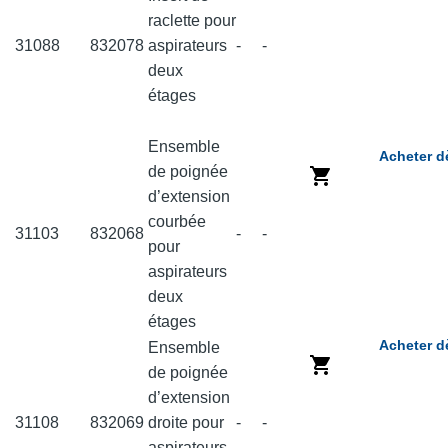
raclette pour
31088
832078
aspirateurs
-
-
deux
étages
Ensemble
Acheter d
de poignée
d’extension
courbée
31103
832068
-
-
pour
aspirateurs
deux
étages
Acheter d
Ensemble
de poignée
d’extension
31108
832069
droite pour
-
-
aspirateurs