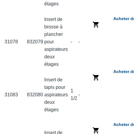
étages
Acheter d
Insert de
brosse à
plancher
31078
832079
pour
-
-
aspirateurs
deux
étages
Acheter d
Insert de
tapis pour
1
31083
832080
aspirateurs
-
1/2
deux
étages
Acheter d
Insert de