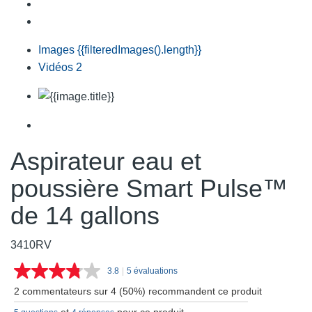
Images
{{filteredImages().length}}
Vidéos
2
Aspirateur eau et
poussière Smart Pulse™
de 14 gallons
3410RV
3.8
|
5 évaluations
Lire
les
2 commentateurs sur 4 (50%) recommandent ce produit
5
commentaires.
et
pour ce produit