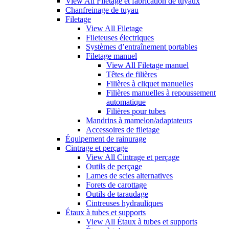
View All Filetage et fabrication de tuyaux
Chanfreinage de tuyau
Filetage
View All Filetage
Fileteuses électriques
Systèmes d’entraînement portables
Filetage manuel
View All Filetage manuel
Têtes de filières
Filières à cliquet manuelles
Filières manuelles à repoussement
automatique
Filières pour tubes
Mandrins à mamelon/adaptateurs
Accessoires de filetage
Équipement de rainurage
Cintrage et perçage
View All Cintrage et perçage
Outils de perçage
Lames de scies alternatives
Forets de carottage
Outils de taraudage
Cintreuses hydrauliques
Étaux à tubes et supports
View All Étaux à tubes et supports