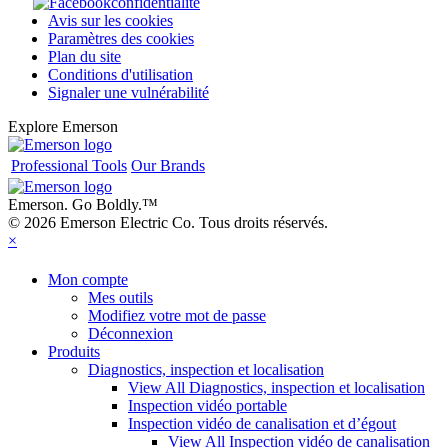
confidentialité
Avis sur les cookies
Paramètres des cookies
Plan du site
Conditions d'utilisation
Signaler une vulnérabilité
Explore Emerson
Professional Tools
Our Brands
Emerson. Go Boldly.
™
© 2026 Emerson Electric Co. Tous droits réservés.
×
Mon compte
Mes outils
Modifiez votre mot de passe
Déconnexion
Produits
Diagnostics, inspection et localisation
View All Diagnostics, inspection et localisation
Inspection vidéo portable
Inspection vidéo de canalisation et d’égout
View All Inspection vidéo de canalisation