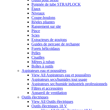
Poignée de tube STRAPLOCK
Étaux
Niveaux
Coupe-boulons
Règles pliantes
Rangement sur site
Pince
Scies
Extracteurs de goujons
Guides de perçage de rechange
Forets hélicoïdaux
Pelles
Cisailles
Mètres à ruban
Boîtes à outils
Aspirateurs eau et poussières
View All Aspirateurs eau et poussières
Aspirateurs secs/humides tout usage
Aspirateurs sec/humide industriels professionnels
Filtres et accessoires
Appareil de ventilation
Outils électriques
View All Outils électriques
Outils électriques 18 V