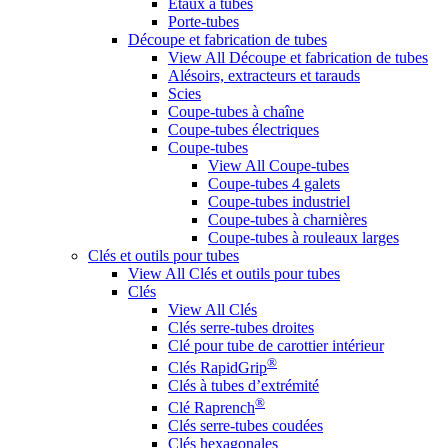
Étaux à tubes
Porte-tubes
Découpe et fabrication de tubes
View All Découpe et fabrication de tubes
Alésoirs, extracteurs et tarauds
Scies
Coupe-tubes à chaîne
Coupe-tubes électriques
Coupe-tubes
View All Coupe-tubes
Coupe-tubes 4 galets
Coupe-tubes industriel
Coupe-tubes à charnières
Coupe-tubes à rouleaux larges
Clés et outils pour tubes
View All Clés et outils pour tubes
Clés
View All Clés
Clés serre-tubes droites
Clé pour tube de carottier intérieur
®
Clés RapidGrip
Clés à tubes d’extrémité
®
Clé Raprench
Clés serre-tubes coudées
Clés hexagonales