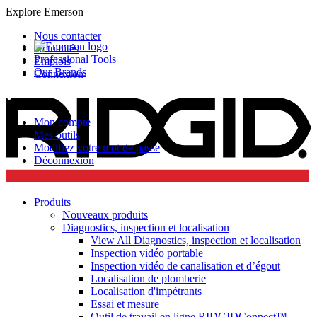
Explore Emerson
Nous contacter
Actualités
Professional Tools
Emplois
Our Brands
Connexion
Mon compte
Mes outils
Modifiez votre mot de passe
Déconnexion
Produits
Nouveaux produits
Diagnostics, inspection et localisation
View All Diagnostics, inspection et localisation
Inspection vidéo portable
Inspection vidéo de canalisation et d’égout
Localisation de plomberie
Localisation d'impétrants
Essai et mesure
Outil de travail en ligne RIDGIDConnect™