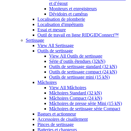
et d’égout
Moniteurs et enregistreurs
Dévidoirs et caméras
Localisation de plomberie
Localisation d'impétrants
Essai et mesure
Outil de travail en ligne RIDGIDConnect™
Sertissage
View All Sertissage
Outils de sertissage
View All Outils de sertissage
Série d’outils étendues (32kN)
Outils de sertissage standard (32 kN)
Outils de sertissage compact (24 kN)
Outils de sertissage mini (15 kN)
Mâchoires
View All Mâchoires
Mâchoires Standard (32 kN)
Mâchoires Compact (24 kN)
Mâchoires de presse série Mini (15 kN)
Mâchoires de sertissage série Compact
Bagues et actionneur
Accessoires de cisaillement
Pinces de sertissage
Batteries et chargeurs