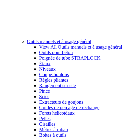
Outils manuels et à usage général
View All Outils manuels et à usage général
Outils pour béton
Poignée de tube STRAPLOCK
Étaux
Niveaux
Coupe-boulons
Règles pliantes
Rangement sur site
Pince
Scies
Extracteurs de goujons
Guides de perçage de rechange
Forets hélicoïdaux
Pelles
Cisailles
Mètres à ruban
Boîtes à outils