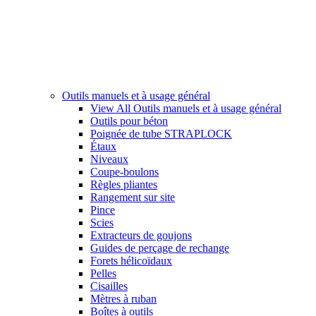
Outils manuels et à usage général
View All Outils manuels et à usage général
Outils pour béton
Poignée de tube STRAPLOCK
Étaux
Niveaux
Coupe-boulons
Règles pliantes
Rangement sur site
Pince
Scies
Extracteurs de goujons
Guides de perçage de rechange
Forets hélicoïdaux
Pelles
Cisailles
Mètres à ruban
Boîtes à outils