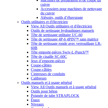
Machines de préparation et de coupe du
cuivre
Accessoires pour machines de nettoyage
du cuivre
Alésoirs, outils d’ébavurage
Outils utilitaires et d'électricien
View All Outils utilitaires et d'électricien
Outils de sertissage hydrauliques manuels
Tête de sertissage utilitaire UC-60
Tête de sertissage 4P-6 4PIN™ sans matrice
Tête de sertissage ronde avec verrouillage LR-
60B
Tête emporte-pièces Swiv-L-Punch™
Tête de cisaille SC-60C
Jeux d’emporte-pièces
Coupe-câbles
Coupe-câbles
Cintreuses de conduits
Calibreurs
Outils manuels et à usage général
View All Outils manuels et à usage général
Outils pour béton
Poignée de tube STRAPLOCK
Étaux
Niveaux