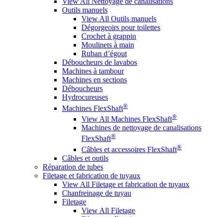
View All Nettoyage de canalisations
Outils manuels
View All Outils manuels
Dégorgeoirs pour toilettes
Crochet à grappin
Moulinets à main
Ruban d’égout
Déboucheurs de lavabos
Machines à tambour
Machines en sections
Déboucheurs
Hydrocureuses
®
Machines FlexShaft
®
View All Machines FlexShaft
Machines de nettoyage de canalisations
®
FlexShaft
®
Câbles et accessoires FlexShaft
Câbles et outils
Réparation de tubes
Filetage et fabrication de tuyaux
View All Filetage et fabrication de tuyaux
Chanfreinage de tuyau
Filetage
View All Filetage