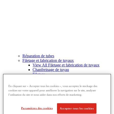
Réparation de tubes
Filetage et fabrication de tuyaux
View All Filetage et fabrication de tuyaux
Chanfreinage de tuyau
Filetage
Équipement de rainurage
Cintrage et perçage
En cliquant sur « Accepter tous les cookies », vous acceptez le stockage des
Étaux à tubes et supports
cookies sur votre appareil pour améliorer la navigation sur le site, analyser
Découpe et fabrication de tubes
l’utilisation du site et nous aider dans nos efforts de marketing.
Paramètres des cookies
Accepter tous les cookies