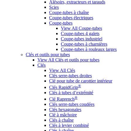
Alésoirs, extracteurs et tarauds
Scies
Coupe-tubes à chaîne
Coupe-tubes électriques
Coupe-tubes
View All Coupe-tubes
Coupe-tubes 4 galets
Coupe-tubes industriel
Coupe-tubes à charnières
Coupe-tubes à rouleaux larges
Clés et outils pour tubes
View All Clés et outils pour tubes
Clés
View All Clés
Clés serre-tubes droites
Clé pour tube de carottier intérieur
®
Clés RapidGrip
Clés à tubes d’extrémité
®
Clé Raprench
Clés serre-tubes coudées
Clés hexagonales
Clé à mâchoire
Clés à chaîne
Clés à levier combiné
Clés à chaîne