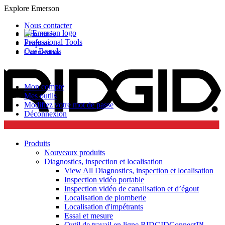
Explore Emerson
Nous contacter
Actualités
Professional Tools
Emplois
Our Brands
Connexion
Mon compte
Mes outils
Modifiez votre mot de passe
Déconnexion
Produits
Nouveaux produits
Diagnostics, inspection et localisation
View All Diagnostics, inspection et localisation
Inspection vidéo portable
Inspection vidéo de canalisation et d’égout
Localisation de plomberie
Localisation d'impétrants
Essai et mesure
Outil de travail en ligne RIDGIDConnect™