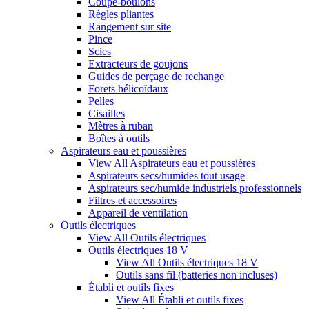
Coupe-boulons
Règles pliantes
Rangement sur site
Pince
Scies
Extracteurs de goujons
Guides de perçage de rechange
Forets hélicoïdaux
Pelles
Cisailles
Mètres à ruban
Boîtes à outils
Aspirateurs eau et poussières
View All Aspirateurs eau et poussières
Aspirateurs secs/humides tout usage
Aspirateurs sec/humide industriels professionnels
Filtres et accessoires
Appareil de ventilation
Outils électriques
View All Outils électriques
Outils électriques 18 V
View All Outils électriques 18 V
Outils sans fil (batteries non incluses)
Établi et outils fixes
View All Établi et outils fixes