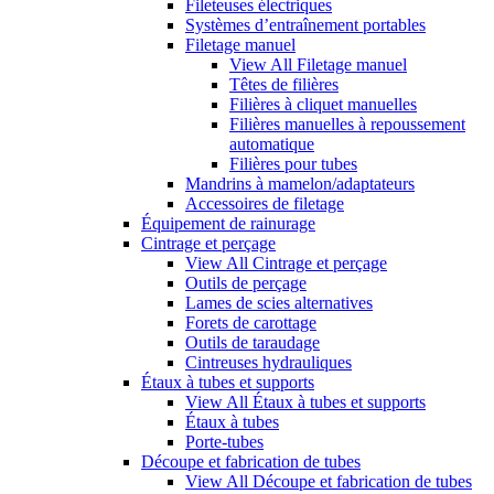
Fileteuses électriques
Systèmes d’entraînement portables
Filetage manuel
View All Filetage manuel
Têtes de filières
Filières à cliquet manuelles
Filières manuelles à repoussement
automatique
Filières pour tubes
Mandrins à mamelon/adaptateurs
Accessoires de filetage
Équipement de rainurage
Cintrage et perçage
View All Cintrage et perçage
Outils de perçage
Lames de scies alternatives
Forets de carottage
Outils de taraudage
Cintreuses hydrauliques
Étaux à tubes et supports
View All Étaux à tubes et supports
Étaux à tubes
Porte-tubes
Découpe et fabrication de tubes
View All Découpe et fabrication de tubes