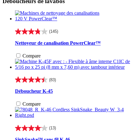
Déboucheurs de lavabos
(145)
3.8
étoile(s)
Nettoyeur de canalisation PowerClear™
sur
5.
Compare
145
évaluations
(83)
4.4
étoile(s)
Déboucheur K-45
sur
5.
Compare
83
évaluations
(13)
4.1
étoile(s)
SinkSnake™ sans fil K-46