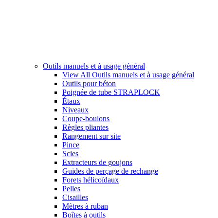
Outils manuels et à usage général
View All Outils manuels et à usage général
Outils pour béton
Poignée de tube STRAPLOCK
Étaux
Niveaux
Coupe-boulons
Règles pliantes
Rangement sur site
Pince
Scies
Extracteurs de goujons
Guides de perçage de rechange
Forets hélicoïdaux
Pelles
Cisailles
Mètres à ruban
Boîtes à outils