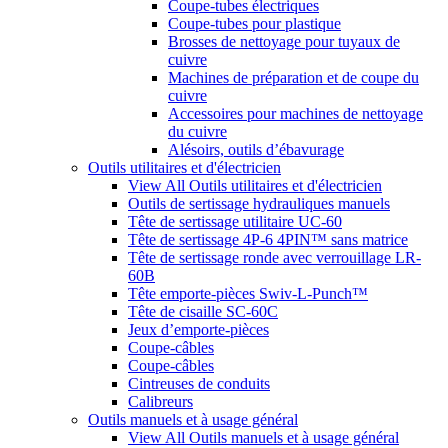
Coupe-tubes électriques
Coupe-tubes pour plastique
Brosses de nettoyage pour tuyaux de
cuivre
Machines de préparation et de coupe du
cuivre
Accessoires pour machines de nettoyage
du cuivre
Alésoirs, outils d’ébavurage
Outils utilitaires et d'électricien
View All Outils utilitaires et d'électricien
Outils de sertissage hydrauliques manuels
Tête de sertissage utilitaire UC-60
Tête de sertissage 4P-6 4PIN™ sans matrice
Tête de sertissage ronde avec verrouillage LR-
60B
Tête emporte-pièces Swiv-L-Punch™
Tête de cisaille SC-60C
Jeux d’emporte-pièces
Coupe-câbles
Coupe-câbles
Cintreuses de conduits
Calibreurs
Outils manuels et à usage général
View All Outils manuels et à usage général