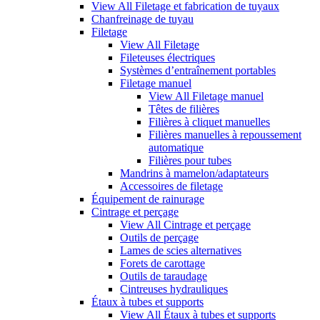
View All Filetage et fabrication de tuyaux
Chanfreinage de tuyau
Filetage
View All Filetage
Fileteuses électriques
Systèmes d’entraînement portables
Filetage manuel
View All Filetage manuel
Têtes de filières
Filières à cliquet manuelles
Filières manuelles à repoussement
automatique
Filières pour tubes
Mandrins à mamelon/adaptateurs
Accessoires de filetage
Équipement de rainurage
Cintrage et perçage
View All Cintrage et perçage
Outils de perçage
Lames de scies alternatives
Forets de carottage
Outils de taraudage
Cintreuses hydrauliques
Étaux à tubes et supports
View All Étaux à tubes et supports