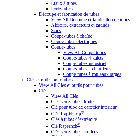
Étaux à tubes
Porte-tubes
Découpe et fabrication de tubes
View All Découpe et fabrication de tubes
Alésoirs, extracteurs et tarauds
Scies
Coupe-tubes à chaîne
Coupe-tubes électriques
Coupe-tubes
View All Coupe-tubes
Coupe-tubes 4 galets
Coupe-tubes industriel
Coupe-tubes à charnières
Coupe-tubes à rouleaux larges
Clés et outils pour tubes
View All Clés et outils pour tubes
Clés
View All Clés
Clés serre-tubes droites
Clé pour tube de carottier intérieur
®
Clés RapidGrip
Clés à tubes d’extrémité
®
Clé Raprench
Clés serre-tubes coudées