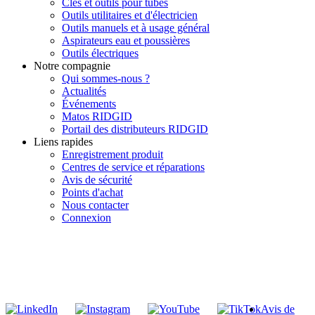
Clés et outils pour tubes
Outils utilitaires et d'électricien
Outils manuels et à usage général
Aspirateurs eau et poussières
Outils électriques
Notre compagnie
Qui sommes-nous ?
Actualités
Événements
Matos RIDGID
Portail des distributeurs RIDGID
Liens rapides
Enregistrement produit
Centres de service et réparations
Avis de sécurité
Points d'achat
Nous contacter
Connexion
INSCRIVEZ-VOUS À LA LISTE DE DIFFUSION DE RIDGID
S'inscrire à notre liste de diffusion
Avis de