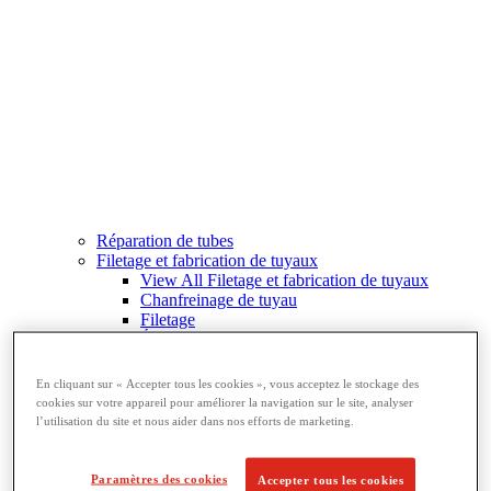
Réparation de tubes
Filetage et fabrication de tuyaux
View All Filetage et fabrication de tuyaux
Chanfreinage de tuyau
Filetage
Équipement de rainurage
Cintrage et perçage
Étaux à tubes et supports
En cliquant sur « Accepter tous les cookies », vous acceptez le stockage des
Découpe et fabrication de tubes
cookies sur votre appareil pour améliorer la navigation sur le site, analyser
l’utilisation du site et nous aider dans nos efforts de marketing.
Paramètres des cookies
Accepter tous les cookies