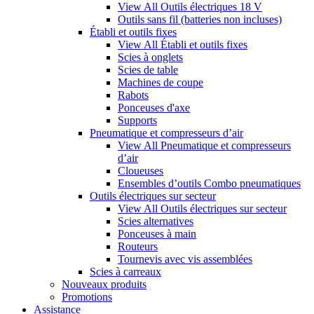
View All Outils électriques 18 V
Outils sans fil (batteries non incluses)
Établi et outils fixes
View All Établi et outils fixes
Scies à onglets
Scies de table
Machines de coupe
Rabots
Ponceuses d'axe
Supports
Pneumatique et compresseurs d’air
View All Pneumatique et compresseurs
d’air
Cloueuses
Ensembles d’outils Combo pneumatiques
Outils électriques sur secteur
View All Outils électriques sur secteur
Scies alternatives
Ponceuses à main
Routeurs
Tournevis avec vis assemblées
Scies à carreaux
Nouveaux produits
Promotions
Assistance