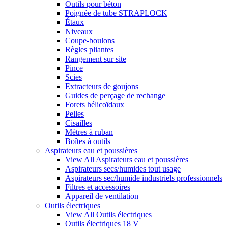
Outils pour béton
Poignée de tube STRAPLOCK
Étaux
Niveaux
Coupe-boulons
Règles pliantes
Rangement sur site
Pince
Scies
Extracteurs de goujons
Guides de perçage de rechange
Forets hélicoïdaux
Pelles
Cisailles
Mètres à ruban
Boîtes à outils
Aspirateurs eau et poussières
View All Aspirateurs eau et poussières
Aspirateurs secs/humides tout usage
Aspirateurs sec/humide industriels professionnels
Filtres et accessoires
Appareil de ventilation
Outils électriques
View All Outils électriques
Outils électriques 18 V