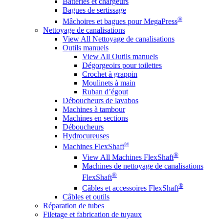
Batteries et chargeurs
Bagues de sertissage
®
Mâchoires et bagues pour MegaPress
Nettoyage de canalisations
View All Nettoyage de canalisations
Outils manuels
View All Outils manuels
Dégorgeoirs pour toilettes
Crochet à grappin
Moulinets à main
Ruban d’égout
Déboucheurs de lavabos
Machines à tambour
Machines en sections
Déboucheurs
Hydrocureuses
®
Machines FlexShaft
®
View All Machines FlexShaft
Machines de nettoyage de canalisations
®
FlexShaft
®
Câbles et accessoires FlexShaft
Câbles et outils
Réparation de tubes
Filetage et fabrication de tuyaux