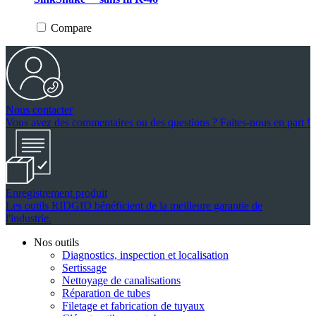
sur
5.
Compare
13
évaluations
Nous contacter
Vous avez des commentaires ou des questions ? Faites-nous en part !
Enregistrement produit
Les outils RIDGID bénéficient de la meilleure garantie de
l'industrie.
Nos outils
Diagnostics, inspection et localisation
Sertissage
Nettoyage de canalisations
Réparation de tubes
Filetage et fabrication de tuyaux