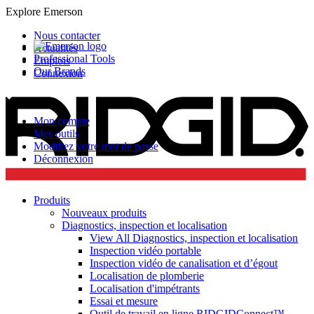
Explore Emerson
Nous contacter
Actualités
Professional Tools
Emplois
Our Brands
Connexion
Mon compte
Mes outils
Modifiez votre mot de passe
Déconnexion
Produits
Nouveaux produits
Diagnostics, inspection et localisation
View All Diagnostics, inspection et localisation
Inspection vidéo portable
Inspection vidéo de canalisation et d’égout
Localisation de plomberie
Localisation d'impétrants
Essai et mesure
Outil de travail en ligne RIDGIDConnect™