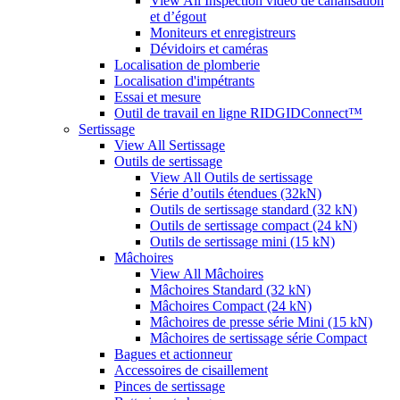
View All Inspection vidéo de canalisation
et d’égout
Moniteurs et enregistreurs
Dévidoirs et caméras
Localisation de plomberie
Localisation d'impétrants
Essai et mesure
Outil de travail en ligne RIDGIDConnect™
Sertissage
View All Sertissage
Outils de sertissage
View All Outils de sertissage
Série d’outils étendues (32kN)
Outils de sertissage standard (32 kN)
Outils de sertissage compact (24 kN)
Outils de sertissage mini (15 kN)
Mâchoires
View All Mâchoires
Mâchoires Standard (32 kN)
Mâchoires Compact (24 kN)
Mâchoires de presse série Mini (15 kN)
Mâchoires de sertissage série Compact
Bagues et actionneur
Accessoires de cisaillement
Pinces de sertissage