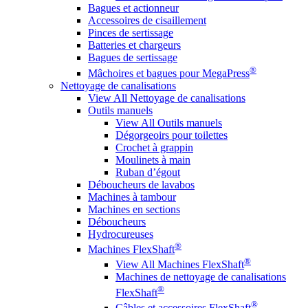
Bagues et actionneur
Accessoires de cisaillement
Pinces de sertissage
Batteries et chargeurs
Bagues de sertissage
®
Mâchoires et bagues pour MegaPress
Nettoyage de canalisations
View All Nettoyage de canalisations
Outils manuels
View All Outils manuels
Dégorgeoirs pour toilettes
Crochet à grappin
Moulinets à main
Ruban d’égout
Déboucheurs de lavabos
Machines à tambour
Machines en sections
Déboucheurs
Hydrocureuses
®
Machines FlexShaft
®
View All Machines FlexShaft
Machines de nettoyage de canalisations
®
FlexShaft
®
Câbles et accessoires FlexShaft