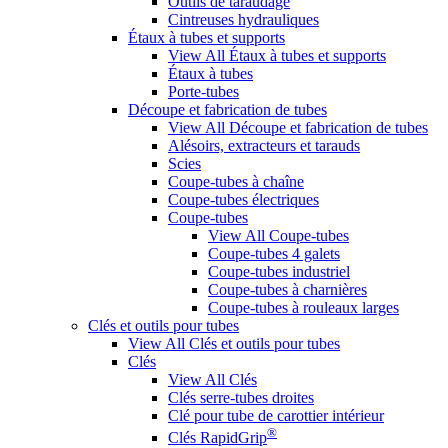
Outils de taraudage
Cintreuses hydrauliques
Étaux à tubes et supports
View All Étaux à tubes et supports
Étaux à tubes
Porte-tubes
Découpe et fabrication de tubes
View All Découpe et fabrication de tubes
Alésoirs, extracteurs et tarauds
Scies
Coupe-tubes à chaîne
Coupe-tubes électriques
Coupe-tubes
View All Coupe-tubes
Coupe-tubes 4 galets
Coupe-tubes industriel
Coupe-tubes à charnières
Coupe-tubes à rouleaux larges
Clés et outils pour tubes
View All Clés et outils pour tubes
Clés
View All Clés
Clés serre-tubes droites
Clé pour tube de carottier intérieur
®
Clés RapidGrip