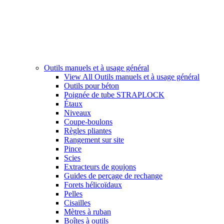
Outils manuels et à usage général
View All Outils manuels et à usage général
Outils pour béton
Poignée de tube STRAPLOCK
Étaux
Niveaux
Coupe-boulons
Règles pliantes
Rangement sur site
Pince
Scies
Extracteurs de goujons
Guides de perçage de rechange
Forets hélicoïdaux
Pelles
Cisailles
Mètres à ruban
Boîtes à outils