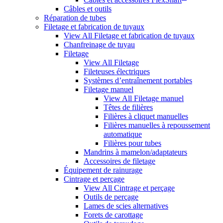
Câbles et outils
Réparation de tubes
Filetage et fabrication de tuyaux
View All Filetage et fabrication de tuyaux
Chanfreinage de tuyau
Filetage
View All Filetage
Fileteuses électriques
Systèmes d’entraînement portables
Filetage manuel
View All Filetage manuel
Têtes de filières
Filières à cliquet manuelles
Filières manuelles à repoussement
automatique
Filières pour tubes
Mandrins à mamelon/adaptateurs
Accessoires de filetage
Équipement de rainurage
Cintrage et perçage
View All Cintrage et perçage
Outils de perçage
Lames de scies alternatives
Forets de carottage