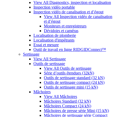
View All Diagnostics, inspection et localisation
Inspection vidéo portable
Inspection vidéo de canalisation et d’égout
View All Inspection vidéo de canalisation
et d’égout
Moniteurs et enregistreurs
Dévidoirs et caméras
Localisation de plomberie
Localisation d'impétrants
Essai et mesure
Outil de travail en ligne RIDGIDConnect™
Sertissage
View All Sertissage
Outils de sertissage
View All Outils de sertissage
Série d’outils étendues (32kN)
Outils de sertissage standard (32 kN)
Outils de sertissage compact (24 kN)
Outils de sertissage mini (15 kN)
Mâchoires
View All Mâchoires
Mâchoires Standard (32 kN)
Mâchoires Compact (24 kN)
Mâchoires de presse série Mini (15 kN)
Mâchoires de sertissage série Compact