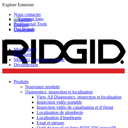
Explore Emerson
Nous contacter
Actualités
Professional Tools
Emplois
Our Brands
Connexion
Mon compte
Mes outils
Modifiez votre mot de passe
Déconnexion
Produits
Nouveaux produits
Diagnostics, inspection et localisation
View All Diagnostics, inspection et localisation
Inspection vidéo portable
Inspection vidéo de canalisation et d’égout
Localisation de plomberie
Localisation d'impétrants
Essai et mesure
Outil de travail en ligne RIDGIDConnect™