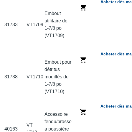
Acheter dès ma
Embout
utilitaire de
31733
VT1709
1-7/8 po
(VT1709)
Acheter dès ma
Embout pour
détritus
31738
VT1710
mouillés de
1-7/8 po
(VT1710)
Acheter dès ma
Accessoire
fendu/brosse
VT
40163
à poussière