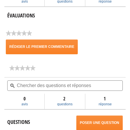
avis
questions
réponse
commentaires
com
ÉVALUATIONS
★★★★★
Aucune
cote
RÉDIGER LE PREMIER COMMENTAIRE
pour
ce
.
produit
★★★★★
★★★★★
Cette
Aucune
note
Chercher
Che
action
pour
des
ϙ
des
Accessoires
questions
ques
entraînera
et
et
0
2
1
réponses
rép
l'ouverture
avis
questions
réponse
d'une
QUESTIONS
POSER UNE QUESTION
boîte