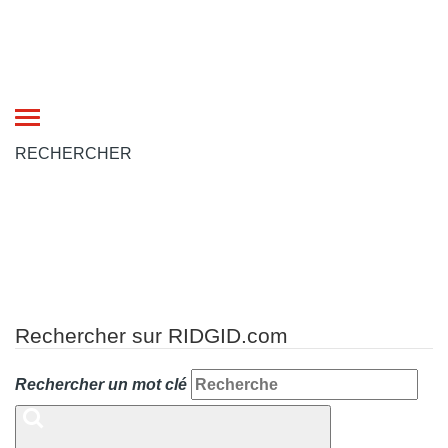
Toggle
navigation
RECHERCHER
Rechercher sur RIDGID.com
Rechercher un mot clé