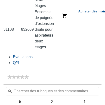
étages
Acheter dès mai
Ensemble
de poignée
d’extension
31108
832069
droite pour
aspirateurs
deux
étages
Évaluations
Q/R
★★★★★
★★★★★
Aucune
note
Chercher
Che
pour
des
ϙ
des
Accessoires
rubriques
rubr
et
et
0
2
1
des
des