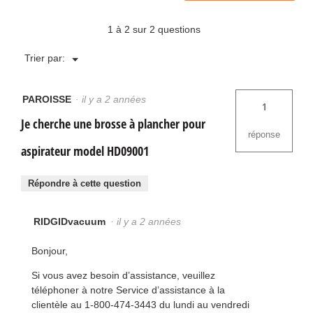
de
1 à 2 sur 2 questions
dialogue.
Menu
Trier par:
▼
PAROISSE
·
il y a 2 années
1
Je cherche une brosse à plancher pour
réponse
aspirateur model HD09001
Répondre à cette question
RIDGIDvacuum
·
il y a 2 années
Bonjour,
Si vous avez besoin d’assistance, veuillez
téléphoner à notre Service d’assistance à la
clientèle au 1-800-474-3443 du lundi au vendredi