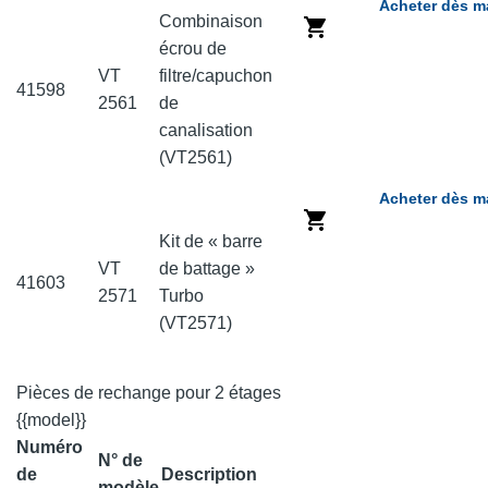
Acheter dès m
Combinaison
écrou de
VT
filtre/capuchon
41598
2561
de
canalisation
(VT2561)
Acheter dès m
Kit de « barre
VT
de battage »
41603
2571
Turbo
(VT2571)
Pièces de rechange pour 2 étages
{{model}}
Numéro
N° de
de
Description
modèle