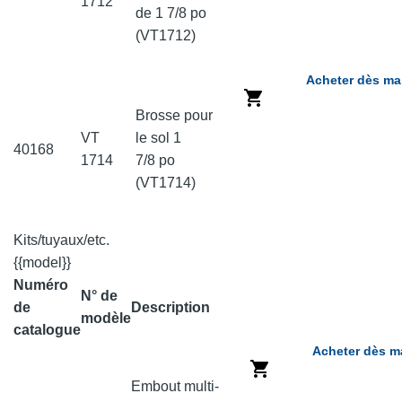
1712
de 1 7/8 po
(VT1712)
Acheter dès ma
Brosse pour
VT
le sol 1
40168
1714
7/8 po
(VT1714)
Kits/tuyaux/etc.
{{model}}
Numéro
N° de
de
Description
modèle
catalogue
Acheter dès m
Embout multi-