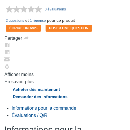
0 évaluations
Aucune
cote
et
pour ce produit
pour
2 questions
1 réponse
ce
ÉCRIRE UN AVIS
POSER UNE QUESTION
produit.
Lien
Partager
vers
la
même
page.
Afficher moins
En savoir plus
Acheter dès maintenant
Demander des informations
Informations pour la commande
Évaluations / Q/R
Informations pour la