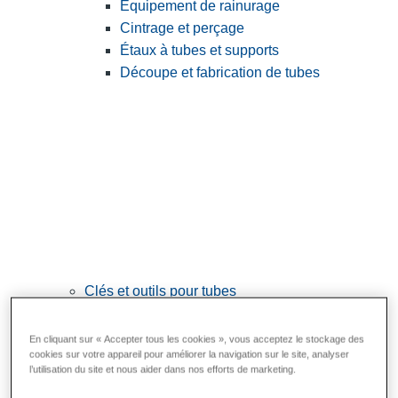
Équipement de rainurage
Cintrage et perçage
Étaux à tubes et supports
Découpe et fabrication de tubes
Clés et outils pour tubes
View All Clés et outils pour tubes
En cliquant sur « Accepter tous les cookies », vous acceptez le stockage des
Clés
cookies sur votre appareil pour améliorer la navigation sur le site, analyser
l’utilisation du site et nous aider dans nos efforts de marketing.
Cintrage et mise en forme
Raccordement et réparation des tubes