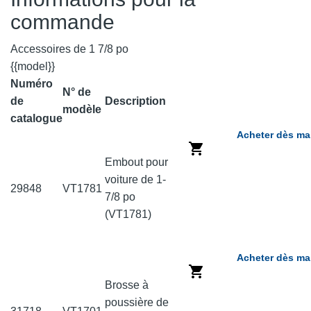
commande
Accessoires de 1 7/8 po
{{model}}
Numéro
N° de
de
Description
modèle
catalogue
Acheter dès ma
Embout pour
voiture de 1-
29848
VT1781
7/8 po
(VT1781)
Acheter dès ma
Brosse à
poussière de