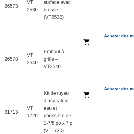
VT
surface avec
26573
2530
brosse
(VT2530)
Acheter dès m
Embout à
VT
26578
griffe –
2540
VT2540
Acheter dès m
Kit de tuyau
d’aspirateur
VT
eau et
31713
1720
poussière de
1-7/8 po x 7 pi
(VT1720)