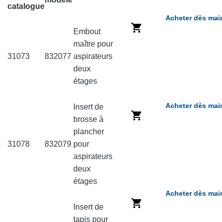
catalogue
Acheter dès mai
Embout
maître pour
31073
832077
aspirateurs
deux
étages
Acheter dès mai
Insert de
brosse à
plancher
31078
832079
pour
aspirateurs
deux
étages
Acheter dès mai
Insert de
tapis pour