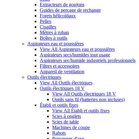
Extracteurs de goujons
Guides de perçage de rechange
Forets hélicoïdaux
Pelles
Cisailles
Mètres à ruban
Boîtes à outils
Aspirateurs eau et poussières
View All Aspirateurs eau et poussières
Aspirateurs secs/humides tout usage
Aspirateurs sec/humide industriels professionnels
Filtres et accessoires
Appareil de ventilation
Outils électriques
View All Outils électriques
Outils électriques 18 V
View All Outils électriques 18 V
Outils sans fil (batteries non incluses)
Établi et outils fixes
View All Établi et outils fixes
Scies à onglets
Scies de table
Machines de coupe
Rabots
Ponceuses d'axe