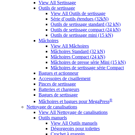
View All Sertissage
Outils de sertissage
View All Outils de sertissage
Série d’outils étendues (32kN)
Outils de sertissage standard (32 kN)
Outils de sertissage compact (24 kN)
Outils de sertissage mini (15 kN)
Mâchoires
View All Mâchoires
Mâchoires Standard (32 kN)
Mâchoires Compact (24 kN)
Mâchoires de presse série Mini (15 kN)
Mâchoires de sertissage série Compact
Bagues et actionneur
Accessoires de cisaillement
Pinces de sertissage
Batteries et chargeurs
Bagues de sertissage
®
Mâchoires et bagues pour MegaPress
Nettoyage de canalisations
View All Nettoyage de canalisations
Outils manuels
View All Outils manuels
Dégorgeoirs pour toilettes
Crochet à grappin