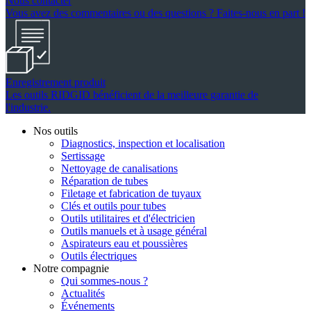
Nous contacter
Vous avez des commentaires ou des questions ? Faites-nous en part !
Enregistrement produit
Les outils RIDGID bénéficient de la meilleure garantie de
l'industrie.
Nos outils
Diagnostics, inspection et localisation
Sertissage
Nettoyage de canalisations
Réparation de tubes
Filetage et fabrication de tuyaux
Clés et outils pour tubes
Outils utilitaires et d'électricien
Outils manuels et à usage général
Aspirateurs eau et poussières
Outils électriques
Notre compagnie
Qui sommes-nous ?
Actualités
Événements