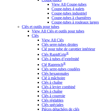
View All Coupe-tubes
Coupe-tubes 4 galets
Coupe-tubes industriel
Coupe-tubes à charnières
Coupe-tubes à rouleaux larges
Clés et outils pour tubes
View All Clés et outils pour tubes
Clés
View All Clés
Clés serre-tubes droites
Clé pour tube de carottier intérieur
®
Clés RapidGrip
Clés à tubes d’extrémité
®
Clé Raprench
Clés serre-tubes coudées
Clés hexagonales
Clé à mâchoire
Clés à chaîne
Clés à levier combiné
Clés à chaîne
Clés à courroie
Clés réglables
Clés spéciales
Pièces détachées de clés