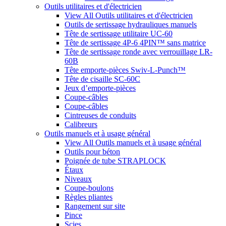
Outils utilitaires et d'électricien
View All Outils utilitaires et d'électricien
Outils de sertissage hydrauliques manuels
Tête de sertissage utilitaire UC-60
Tête de sertissage 4P-6 4PIN™ sans matrice
Tête de sertissage ronde avec verrouillage LR-
60B
Tête emporte-pièces Swiv-L-Punch™
Tête de cisaille SC-60C
Jeux d’emporte-pièces
Coupe-câbles
Coupe-câbles
Cintreuses de conduits
Calibreurs
Outils manuels et à usage général
View All Outils manuels et à usage général
Outils pour béton
Poignée de tube STRAPLOCK
Étaux
Niveaux
Coupe-boulons
Règles pliantes
Rangement sur site
Pince
Scies