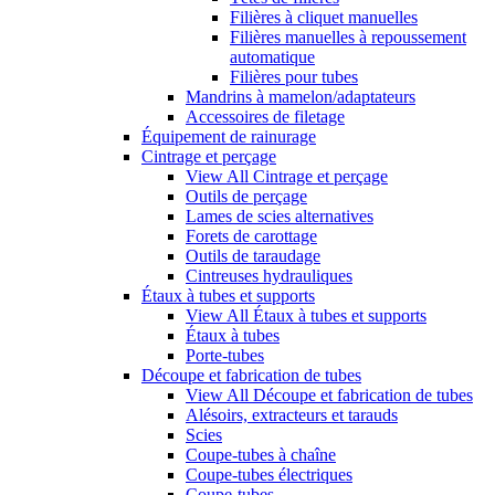
Filières à cliquet manuelles
Filières manuelles à repoussement
automatique
Filières pour tubes
Mandrins à mamelon/adaptateurs
Accessoires de filetage
Équipement de rainurage
Cintrage et perçage
View All Cintrage et perçage
Outils de perçage
Lames de scies alternatives
Forets de carottage
Outils de taraudage
Cintreuses hydrauliques
Étaux à tubes et supports
View All Étaux à tubes et supports
Étaux à tubes
Porte-tubes
Découpe et fabrication de tubes
View All Découpe et fabrication de tubes
Alésoirs, extracteurs et tarauds
Scies
Coupe-tubes à chaîne
Coupe-tubes électriques
Coupe-tubes