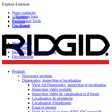
Explore Emerson
Nous contacter
Actualités
Professional Tools
Emplois
Our Brands
Connexion
Mon compte
Mes outils
Modifiez votre mot de passe
Déconnexion
Produits
Nouveaux produits
Diagnostics, inspection et localisation
View All Diagnostics, inspection et localisation
Inspection vidéo portable
Inspection vidéo de canalisation et d’égout
Localisation de plomberie
Localisation d'impétrants
Essai et mesure
Outil de travail en ligne RIDGIDConnect™