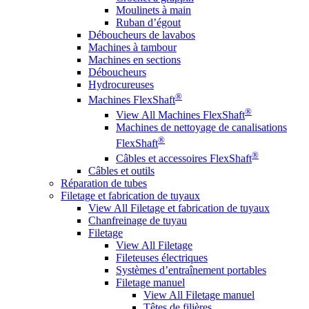
Moulinets à main
Ruban d’égout
Déboucheurs de lavabos
Machines à tambour
Machines en sections
Déboucheurs
Hydrocureuses
®
Machines FlexShaft
®
View All Machines FlexShaft
Machines de nettoyage de canalisations
®
FlexShaft
®
Câbles et accessoires FlexShaft
Câbles et outils
Réparation de tubes
Filetage et fabrication de tuyaux
View All Filetage et fabrication de tuyaux
Chanfreinage de tuyau
Filetage
View All Filetage
Fileteuses électriques
Systèmes d’entraînement portables
Filetage manuel
View All Filetage manuel
Têtes de filières