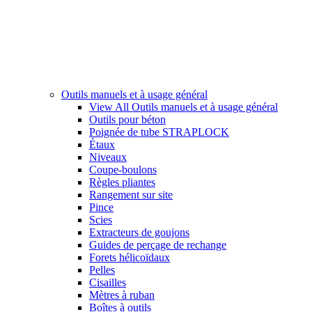
Outils manuels et à usage général
View All Outils manuels et à usage général
Outils pour béton
Poignée de tube STRAPLOCK
Étaux
Niveaux
Coupe-boulons
Règles pliantes
Rangement sur site
Pince
Scies
Extracteurs de goujons
Guides de perçage de rechange
Forets hélicoïdaux
Pelles
Cisailles
Mètres à ruban
Boîtes à outils