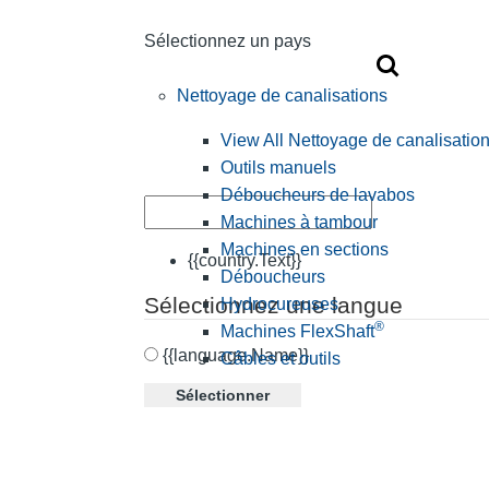
Sélectionnez un pays
Nettoyage de canalisations
View All Nettoyage de canalisatio
Outils manuels
Déboucheurs de lavabos
Machines à tambour
Machines en sections
{{country.Text}}
Déboucheurs
Sélectionnez une langue
Hydrocureuses
®
Machines FlexShaft
{{language.Name}}
Câbles et outils
Sélectionner