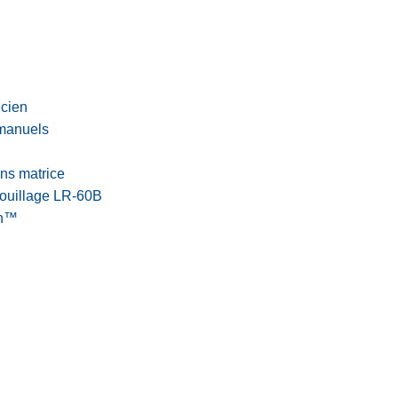
icien
 manuels
ns matrice
rouillage LR-60B
ch™