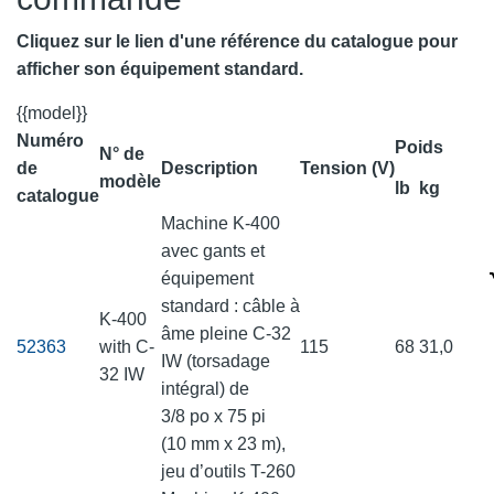
Cliquez sur le lien d'une référence du catalogue pour
afficher son équipement standard.
{{model}}
Numéro
Poids
N° de
de
Description
Tension (V)
modèle
lb
kg
catalogue
Machine K-400
avec gants et
équipement
standard : câble à
K-400
âme pleine C-32
52363
with C-
115
68
31,0
IW (torsadage
32 IW
intégral) de
3/8 po x 75 pi
(10 mm x 23 m),
jeu d’outils T-260