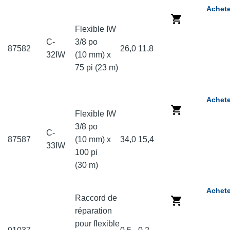
Achete
Flexible IW
C-
3/8 po
87582
26,0
11,8
32IW
(10 mm) x
75 pi (23 m)
Achete
Flexible IW
3/8 po
C-
87587
(10 mm) x
34,0
15,4
33IW
100 pi
(30 m)
Achete
Raccord de
réparation
pour flexible