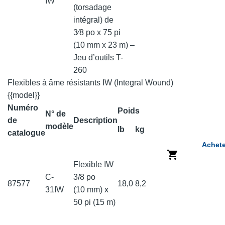
IW
(torsadage
intégral) de
3⁄8 po x 75 pi
(10 mm x 23 m) –
Jeu d’outils T-
260
Flexibles à âme résistants IW (Integral Wound)
{{model}}
Numéro
Poids
N° de
de
Description
modèle
lb
kg
catalogue
Achete
Flexible IW
C-
3/8 po
87577
18,0
8,2
31IW
(10 mm) x
50 pi (15 m)