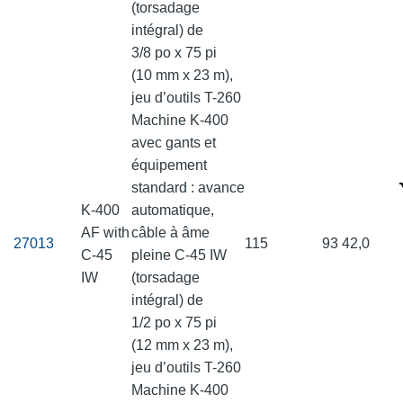
(torsadage
intégral) de
3/8 po x 75 pi
(10 mm x 23 m),
jeu d’outils T-260
Machine K-400
avec gants et
équipement
standard : avance
K-400
automatique,
AF with
câble à âme
27013
115
93
42,0
C-45
pleine C-45 IW
IW
(torsadage
intégral) de
1/2 po x 75 pi
(12 mm x 23 m),
jeu d’outils T-260
Machine K-400