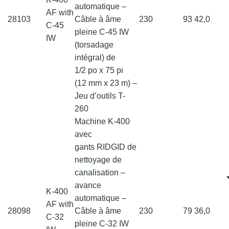
automatique –
AF with
28103
Câble à âme
230
93
42,0
C-45
pleine C-45 IW
IW
(torsadage
intégral) de
1/2 po x 75 pi
(12 mm x 23 m) –
Jeu d’outils T-
260
Machine K-400
avec
gants RIDGID de
nettoyage de
canalisation –
avance
K-400
automatique –
AF with
28098
Câble à âme
230
79
36,0
C-32
pleine C-32 IW