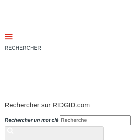
Toggle
navigation
RECHERCHER
Rechercher sur RIDGID.com
Rechercher un mot clé