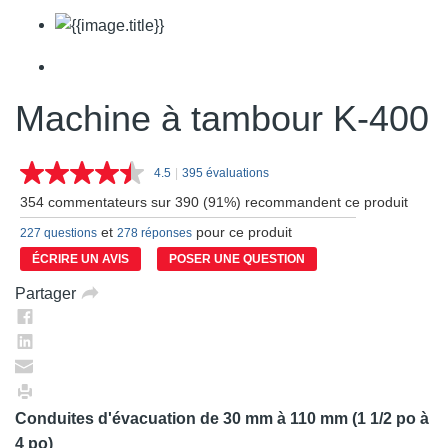
Machine à tambour K-400
4.5
|
395 évaluations
Lire
les
354 commentateurs sur 390 (91%) recommandent ce produit
395
commentaires.
et
pour ce produit
227 questions
278 réponses
Lien
vers
ÉCRIRE UN AVIS
POSER UNE QUESTION
la
même
Partager
page.
Conduites d'évacuation de 30 mm à 110 mm (1 1/2 po à
4 po)