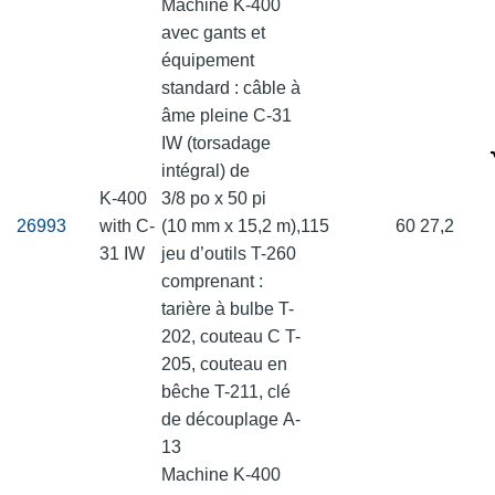
Machine K-400
avec gants et
équipement
standard : câble à
âme pleine C-31
IW (torsadage
intégral) de
K-400
3/8 po x 50 pi
26993
with C-
(10 mm x 15,2 m),
115
60
27,2
31 IW
jeu d’outils T-260
comprenant :
tarière à bulbe T-
202, couteau C T-
205, couteau en
bêche T-211, clé
de découplage A-
13
Machine K-400