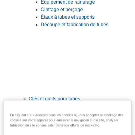
Équipement de rainurage
Cintrage et perçage
Étaux à tubes et supports
Découpe et fabrication de tubes
Clés et outils pour tubes
View All Clés et outils pour tubes
En cliquant sur « Accepter tous les cookies », vous acceptez le stockage des
Clés
cookies sur votre appareil pour améliorer la navigation sur le site, analyser
l’utilisation du site et nous aider dans nos efforts de marketing.
Cintrage et mise en forme
Raccordement et réparation des tubes