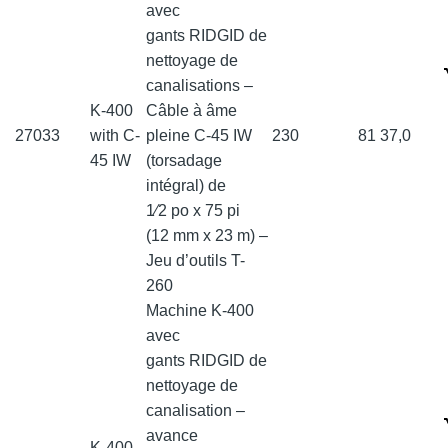
avec
gants RIDGID de
nettoyage de
canalisations –
K-400
Câble à âme
27033
with C-
pleine C-45 IW
230
81
37,0
45 IW
(torsadage
intégral) de
1⁄2 po x 75 pi
(12 mm x 23 m) –
Jeu d’outils T-
260
Machine K-400
avec
gants RIDGID de
nettoyage de
canalisation –
avance
K-400