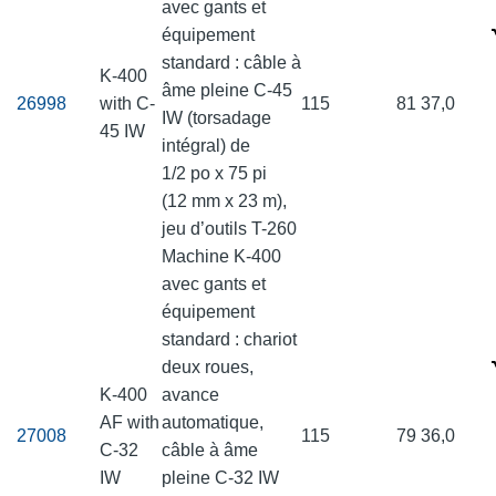
avec gants et
équipement
standard : câble à
K-400
âme pleine C-45
26998
with C-
115
81
37,0
IW (torsadage
45 IW
intégral) de
1/2 po x 75 pi
(12 mm x 23 m),
jeu d’outils T-260
Machine K-400
avec gants et
équipement
standard : chariot
deux roues,
K-400
avance
AF with
automatique,
27008
115
79
36,0
C-32
câble à âme
IW
pleine C-32 IW