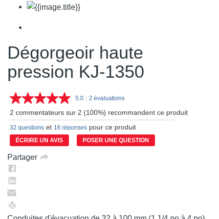
Dégorgeoir haute
pression KJ-1350
5.0
|
2 évaluations
Lire
les
2 commentateurs sur 2 (100%) recommandent ce produit
2
commentaires.
et
pour ce produit
32 questions
16 réponses
Lien
vers
ÉCRIRE UN AVIS
POSER UNE QUESTION
la
même
Partager
page.
Conduites d'évacuation de 32 à 100 mm (1 1/4 po à 4 po)