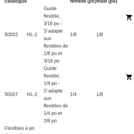
catalogue
femelle (po)
mâle (po)
Guide
flexible,
3⁄16 po -
S’adapte
50002
HL-1
1/8
1/8
aux
flexibles de
1/8 po et
3/16 po
Guide
flexible,
1/4 po -
S’adapte
50007
HL-2
1/4
1/8
aux
flexibles de
1/4 po et
3/8 po
Flexibles à jet