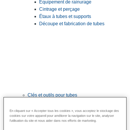
Équipement de rainurage
Cintrage et perçage
Étaux à tubes et supports
Découpe et fabrication de tubes
Clés et outils pour tubes
View All Clés et outils pour tubes
En cliquant sur « Accepter tous les cookies », vous acceptez le stockage des
Clés
cookies sur votre appareil pour améliorer la navigation sur le site, analyser
l’utilisation du site et nous aider dans nos efforts de marketing.
Cintrage et mise en forme
Raccordement et réparation des tubes