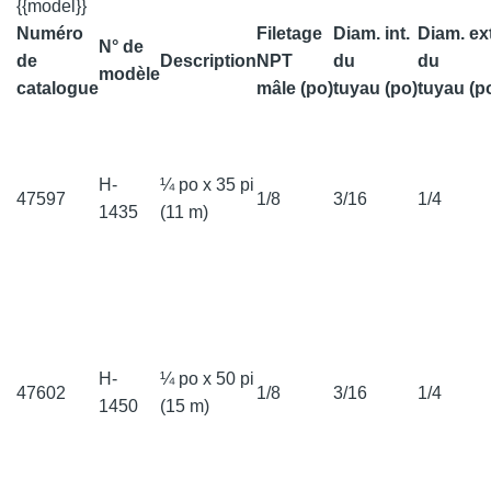
{{model}}
Numéro
Filetage
Diam. int.
Diam. ext
N° de
de
Description
NPT
du
du
modèle
catalogue
mâle (po)
tuyau (po)
tuyau (p
H-
¼ po x 35 pi
47597
1/8
3/16
1/4
1435
(11 m)
H-
¼ po x 50 pi
47602
1/8
3/16
1/4
1450
(15 m)