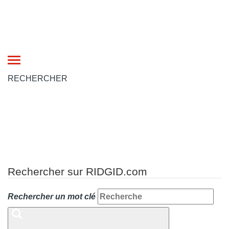
Toggle
navigation
RECHERCHER
Rechercher sur RIDGID.com
Rechercher un mot clé