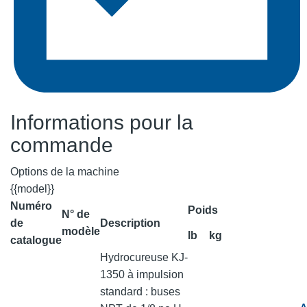
Informations pour la
commande
Options de la machine
{{model}}
Numéro
Poids
N° de
de
Description
modèle
lb
kg
catalogue
Hydrocureuse KJ-
1350 à impulsion
standard : buses
A