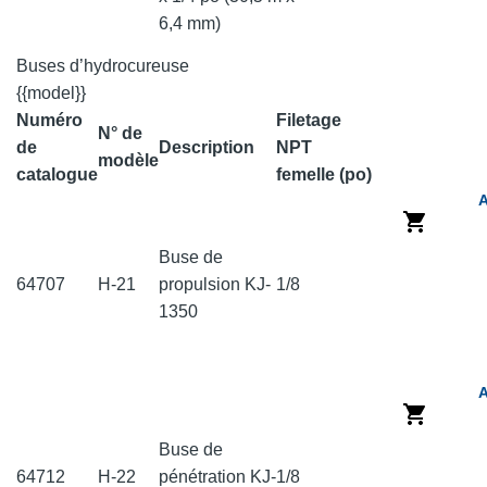
6,4 mm)
Buses d’hydrocureuse
{{model}}
Numéro
Filetage
N° de
de
Description
NPT
modèle
catalogue
femelle (po)
A
Buse de
64707
H-21
propulsion KJ-
1/8
1350
A
Buse de
64712
H-22
pénétration KJ-
1/8