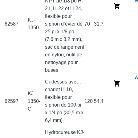
NPT de 1/8 po H-
21, H-22 et H-24,
flexible pour
KJ-
62587
siphon d’évier de
70
31,7
1350
25 pi x 1/8 po
(7,6 m x 3,2 mm),
sac de rangement
en nylon, outil de
nettoyage pour
buses
A
Ci-dessus avec :
chariot H-10,
KJ-
flexible pour
62597
1350-
120
54,4
siphon de 100 pi
C
x 1/4 po (30,5 m x
6,4 mm)
Hydrocureuse KJ-