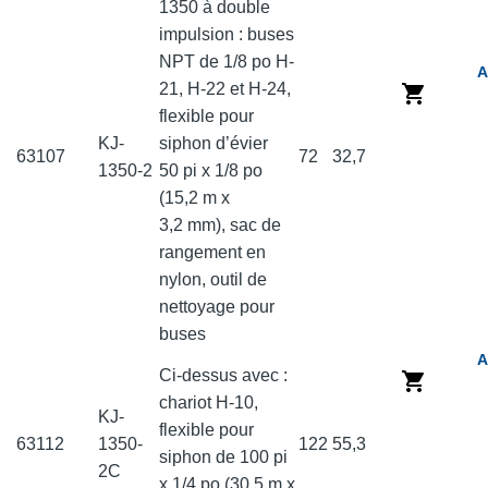
1350 à double
impulsion : buses
NPT de 1/8 po H-
A
21, H-22 et H-24,
flexible pour
KJ-
siphon d’évier
63107
72
32,7
1350-2
50 pi x 1/8 po
(15,2 m x
3,2 mm), sac de
rangement en
nylon, outil de
nettoyage pour
buses
A
Ci-dessus avec :
chariot H-10,
KJ-
flexible pour
63112
1350-
122
55,3
siphon de 100 pi
2C
x 1/4 po (30,5 m x