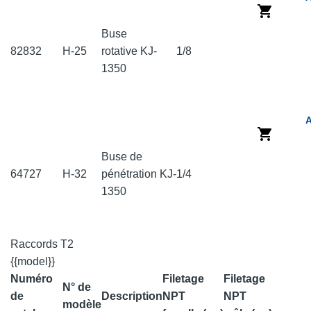
Buse
82832
H-25
rotative KJ-
1/8
1350
A
Buse de
64727
H-32
pénétration KJ-
1/4
1350
Raccords T2
{{model}}
Numéro
Filetage
Filetage
N° de
de
Description
NPT
NPT
modèle