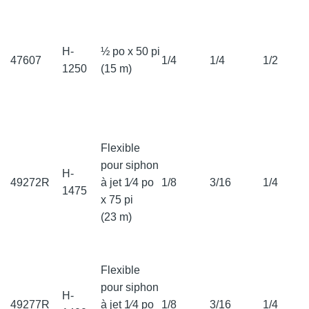
H-
½ po x 50 pi
47607
1/4
1/4
1/2
1250
(15 m)
Flexible
pour siphon
H-
49272R
à jet 1⁄4 po
1/8
3/16
1/4
1475
x 75 pi
(23 m)
Flexible
pour siphon
H-
49277R
à jet 1⁄4 po
1/8
3/16
1/4