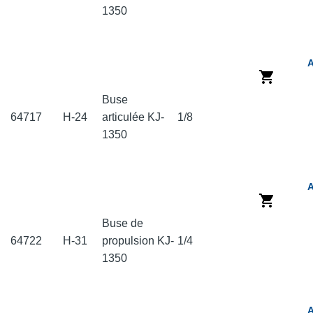
1350
A
Buse
64717
H-24
articulée KJ-
1/8
1350
A
Buse de
64722
H-31
propulsion KJ-
1/4
1350
A