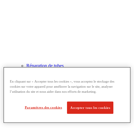
Réparation de tubes
Filetage et fabrication de tuyaux
View All Filetage et fabrication de tuyaux
Chanfreinage de tuyau
En cliquant sur « Accepter tous les cookies », vous acceptez le stockage des
cookies sur votre appareil pour améliorer la navigation sur le site, analyser
Filetage
l’utilisation du site et nous aider dans nos efforts de marketing.
Équipement de rainurage
Cintrage et perçage
Étaux à tubes et supports
Paramètres des cookies
Accepter tous les cookies
Découpe et fabrication de tubes