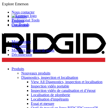
Explore Emerson
Nous contacter
Actualités
Professional Tools
Emplois
Our Brands
Connexion
Mon compte
Mes outils
Modifiez votre mot de passe
Déconnexion
Produits
Nouveaux produits
Diagnostics, inspection et localisation
View All Diagnostics, inspection et localisation
Inspection vidéo portable
Inspection vidéo de canalisation et d’égout
Localisation de plomberie
Localisation d'impétrants
Essai et mesure
Outil de travail en ligne RIDGIDConnect™