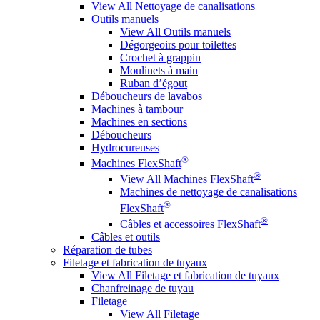
View All Nettoyage de canalisations
Outils manuels
View All Outils manuels
Dégorgeoirs pour toilettes
Crochet à grappin
Moulinets à main
Ruban d’égout
Déboucheurs de lavabos
Machines à tambour
Machines en sections
Déboucheurs
Hydrocureuses
®
Machines FlexShaft
®
View All Machines FlexShaft
Machines de nettoyage de canalisations
®
FlexShaft
®
Câbles et accessoires FlexShaft
Câbles et outils
Réparation de tubes
Filetage et fabrication de tuyaux
View All Filetage et fabrication de tuyaux
Chanfreinage de tuyau
Filetage
View All Filetage