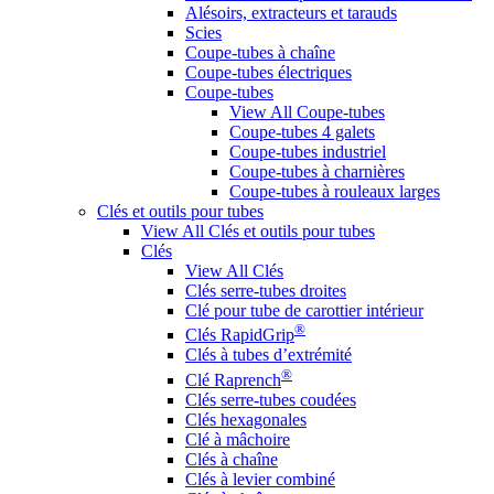
Alésoirs, extracteurs et tarauds
Scies
Coupe-tubes à chaîne
Coupe-tubes électriques
Coupe-tubes
View All Coupe-tubes
Coupe-tubes 4 galets
Coupe-tubes industriel
Coupe-tubes à charnières
Coupe-tubes à rouleaux larges
Clés et outils pour tubes
View All Clés et outils pour tubes
Clés
View All Clés
Clés serre-tubes droites
Clé pour tube de carottier intérieur
®
Clés RapidGrip
Clés à tubes d’extrémité
®
Clé Raprench
Clés serre-tubes coudées
Clés hexagonales
Clé à mâchoire
Clés à chaîne
Clés à levier combiné