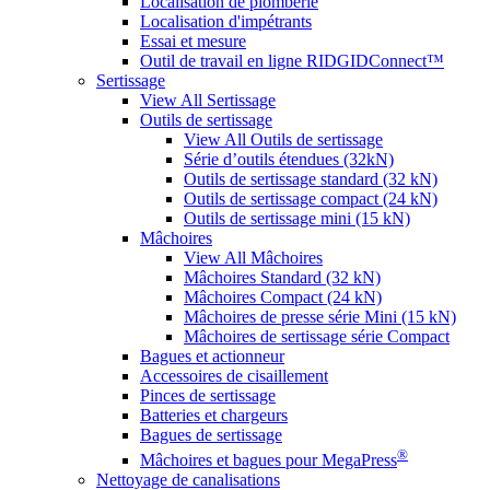
Localisation de plomberie
Localisation d'impétrants
Essai et mesure
Outil de travail en ligne RIDGIDConnect™
Sertissage
View All Sertissage
Outils de sertissage
View All Outils de sertissage
Série d’outils étendues (32kN)
Outils de sertissage standard (32 kN)
Outils de sertissage compact (24 kN)
Outils de sertissage mini (15 kN)
Mâchoires
View All Mâchoires
Mâchoires Standard (32 kN)
Mâchoires Compact (24 kN)
Mâchoires de presse série Mini (15 kN)
Mâchoires de sertissage série Compact
Bagues et actionneur
Accessoires de cisaillement
Pinces de sertissage
Batteries et chargeurs
Bagues de sertissage
®
Mâchoires et bagues pour MegaPress
Nettoyage de canalisations