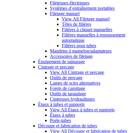
Fileteuses électriques
Systèmes d’entraînement portables
Filetage manuel
View All Filetage manuel
Têtes de filières
Filières à cliquet manuelles
Filières manuelles à repoussement
automatique
Filières pour tubes
Mandrins à mamelon/adaptateurs
Accessoires de filetage
Équipement de rainurage
Cintrage et perçage
View All Cintrage et perçage
Outils de perçage
Lames de scies alternatives
Forets de carottage
Outils de taraudage
Cintreuses hydrauliques
Étaux à tubes et supports
View All Étaux à tubes et supports
Étaux à tubes
Porte-tubes
Découpe et fabrication de tubes
View All Découpe et fabrication de tubes