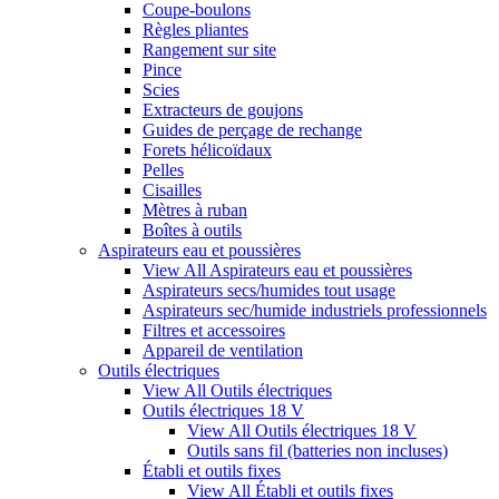
Coupe-boulons
Règles pliantes
Rangement sur site
Pince
Scies
Extracteurs de goujons
Guides de perçage de rechange
Forets hélicoïdaux
Pelles
Cisailles
Mètres à ruban
Boîtes à outils
Aspirateurs eau et poussières
View All Aspirateurs eau et poussières
Aspirateurs secs/humides tout usage
Aspirateurs sec/humide industriels professionnels
Filtres et accessoires
Appareil de ventilation
Outils électriques
View All Outils électriques
Outils électriques 18 V
View All Outils électriques 18 V
Outils sans fil (batteries non incluses)
Établi et outils fixes
View All Établi et outils fixes