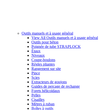
Outils manuels et à usage général
View All Outils manuels et à usage général
Outils pour béton
Poignée de tube STRAPLOCK
Étaux
Niveaux
Coupe-boulons
Règles pliantes
Rangement sur site
Pince
Scies
Extracteurs de goujons
Guides de perçage de rechange
Forets hélicoïdaux
Pelles
Cisailles
Mètres à ruban
Boîtes à outils