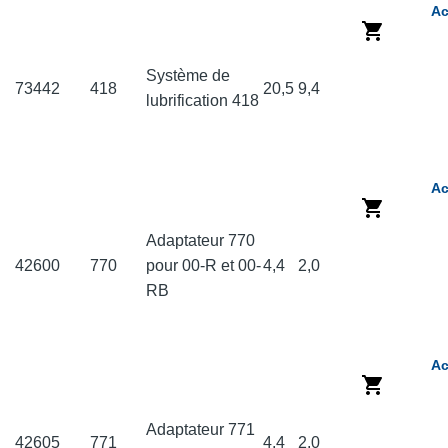
Ac
Système de
73442
418
20,5
9,4
lubrification 418
Ac
Adaptateur 770
42600
770
pour 00-R et 00-
4,4
2,0
RB
Ac
Adaptateur 771
42605
771
4,4
2,0