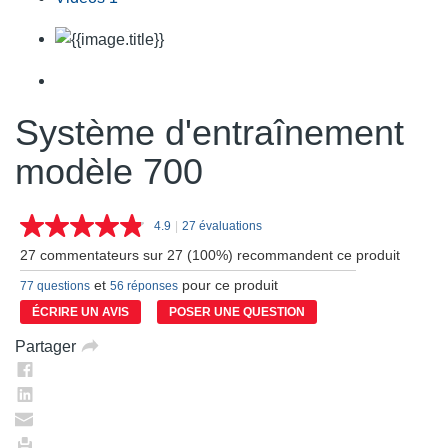
Système d'entraînement
modèle 700
4.9
|
27 évaluations
Lire
les
27 commentateurs sur 27 (100%) recommandent ce produit
27
commentaires.
et
pour ce produit
77 questions
56 réponses
Lien
vers
ÉCRIRE UN AVIS
POSER UNE QUESTION
la
même
Partager
page.