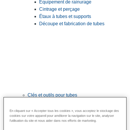
Équipement de rainurage
Cintrage et perçage
Étaux à tubes et supports
Découpe et fabrication de tubes
Clés et outils pour tubes
View All Clés et outils pour tubes
En cliquant sur « Accepter tous les cookies », vous acceptez le stockage des
Clés
cookies sur votre appareil pour améliorer la navigation sur le site, analyser
l’utilisation du site et nous aider dans nos efforts de marketing.
Cintrage et mise en forme
Raccordement et réparation des tubes