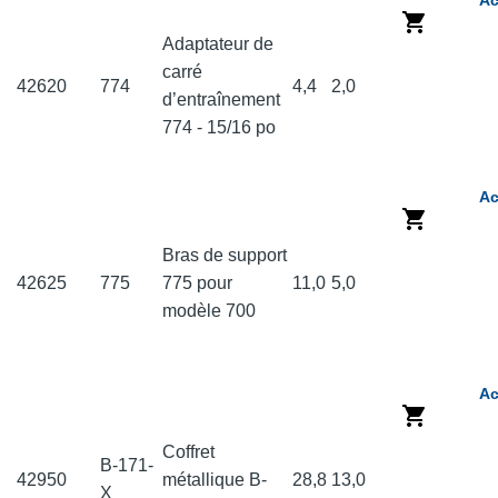
Ac
Adaptateur de
carré
42620
774
4,4
2,0
d’entraînement
774 - 15/16 po
Ac
Bras de support
42625
775
775 pour
11,0
5,0
modèle 700
Ac
Coffret
B-171-
42950
métallique B-
28,8
13,0
X