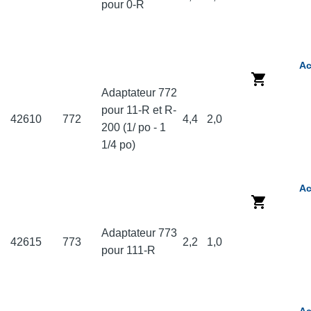
pour 0-R
Ac
Adaptateur 772
pour 11-R et R-
42610
772
4,4
2,0
200 (1/ po - 1
1/4 po)
Ac
Adaptateur 773
42615
773
2,2
1,0
pour 111-R