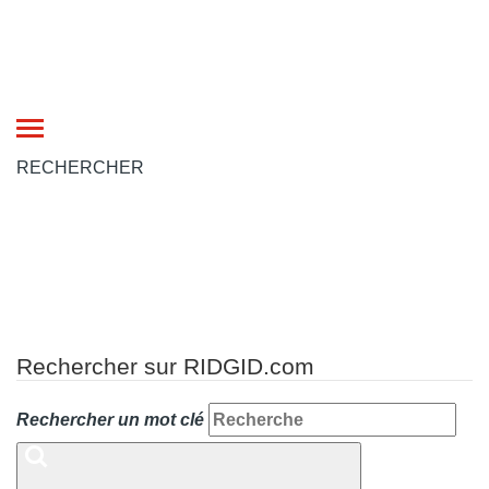
Toggle
navigation
RECHERCHER
Rechercher sur RIDGID.com
Rechercher un mot clé