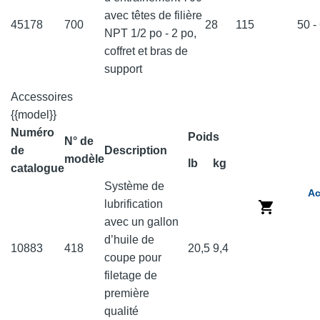
avec têtes de filière
45178
700
28
115
50 -
NPT 1/2 po - 2 po,
coffret et bras de
support
Accessoires
{{model}}
Numéro
Poids
N° de
de
Description
modèle
lb
kg
catalogue
Système de
Ac
lubrification
avec un gallon
d’huile de
10883
418
20,5
9,4
coupe pour
filetage de
première
qualité