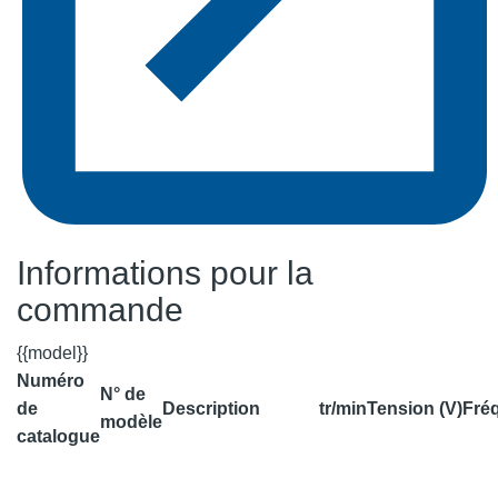
Informations pour la
commande
{{model}}
Numéro
N° de
de
Description
tr/min
Tension (V)
Fré
modèle
catalogue