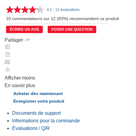
4.2
|
12 évaluations
Lire
les
10 commentateurs sur 12 (83%) recommandent ce produit
12
commentaires.
ÉCRIRE UN AVIS
POSER UNE QUESTION
Lien
vers
Partager
la
même
page.
Afficher moins
En savoir plus
Acheter dès maintenant
Enregistrer votre produit
Documents de support
Informations pour la commande
Évaluations / Q/R