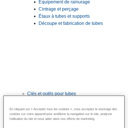
Équipement de rainurage
Cintrage et perçage
Étaux à tubes et supports
Découpe et fabrication de tubes
Clés et outils pour tubes
View All Clés et outils pour tubes
En cliquant sur « Accepter tous les cookies », vous acceptez le stockage des
Clés
cookies sur votre appareil pour améliorer la navigation sur le site, analyser
l’utilisation du site et nous aider dans nos efforts de marketing.
Cintrage et mise en forme
Raccordement et réparation des tubes