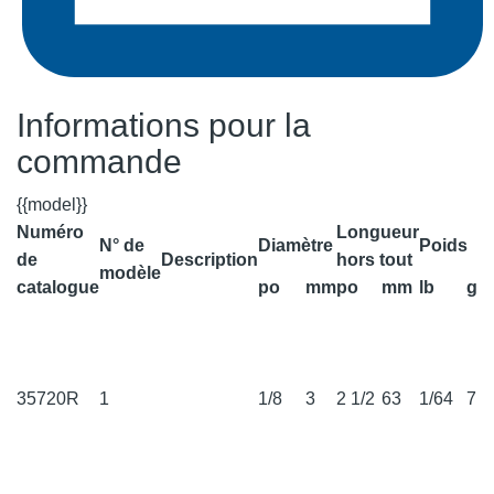
Informations pour la
commande
{{model}}
Numéro
Longueur
N° de
Diamètre
Poids
de
Description
hors tout
modèle
catalogue
po
mm
po
mm
lb
g
35720R
1
1/8
3
2 1/2
63
1/64
7