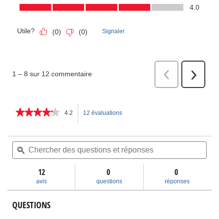
★★★★★
★★★★★
4.2
12 évaluations
Cette
4.2
étoile(s)
action
sur
Chercher
Che
5.
des
ϙ
des
permettra
Lire
questions
ques
les
et
et
12
0
d’accéder
0
avis
réponses
rép
pour
avis
questions
réponses
Forets
aux
hélicoïdaux
QUESTIONS
commentaires.