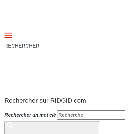
Toggle
navigation
RECHERCHER
Rechercher sur RIDGID.com
Rechercher un mot clé