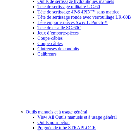
Outils de sertissage hydrauliques manuels
Tête de sertissage utilitaire UC-60
Tête de sertissage 4P-6 4PIN™ sans matrice
Tête de sertissage ronde avec verrouillage LR-60B
Tête emporte-pièces Swiv-L-Punch™
Tête de cisaille SC-60C
Jeux d’emporte-pièces
Coupe-câbles
Coupe-câbles
Cintreuses de conduits
Calibreurs
Outils manuels et à usage général
View All Outils manuels et à usage général
Outils pour béton
Poignée de tube STRAPLOCK