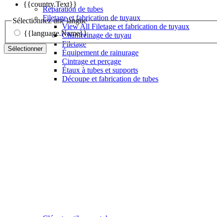
{{country.Text}}
Réparation de tubes
Filetage et fabrication de tuyaux
Sélectionnez une langue
View All Filetage et fabrication de tuyaux
{{language.Name}}
Chanfreinage de tuyau
Filetage
Sélectionner
Équipement de rainurage
Cintrage et perçage
Étaux à tubes et supports
Découpe et fabrication de tubes