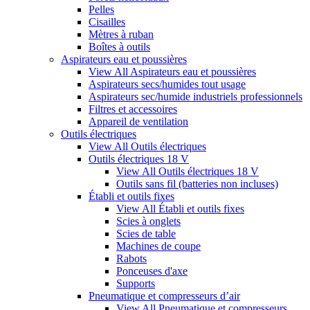
Pelles
Cisailles
Mètres à ruban
Boîtes à outils
Aspirateurs eau et poussières
View All Aspirateurs eau et poussières
Aspirateurs secs/humides tout usage
Aspirateurs sec/humide industriels professionnels
Filtres et accessoires
Appareil de ventilation
Outils électriques
View All Outils électriques
Outils électriques 18 V
View All Outils électriques 18 V
Outils sans fil (batteries non incluses)
Établi et outils fixes
View All Établi et outils fixes
Scies à onglets
Scies de table
Machines de coupe
Rabots
Ponceuses d'axe
Supports
Pneumatique et compresseurs d’air
View All Pneumatique et compresseurs