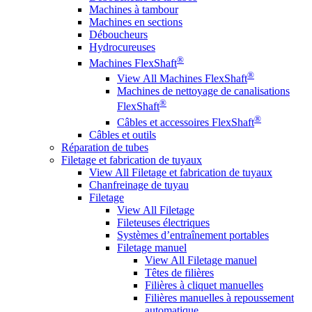
Machines à tambour
Machines en sections
Déboucheurs
Hydrocureuses
®
Machines FlexShaft
®
View All Machines FlexShaft
Machines de nettoyage de canalisations
®
FlexShaft
®
Câbles et accessoires FlexShaft
Câbles et outils
Réparation de tubes
Filetage et fabrication de tuyaux
View All Filetage et fabrication de tuyaux
Chanfreinage de tuyau
Filetage
View All Filetage
Fileteuses électriques
Systèmes d’entraînement portables
Filetage manuel
View All Filetage manuel
Têtes de filières
Filières à cliquet manuelles
Filières manuelles à repoussement
automatique