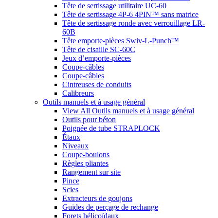
Tête de sertissage utilitaire UC-60
Tête de sertissage 4P-6 4PIN™ sans matrice
Tête de sertissage ronde avec verrouillage LR-
60B
Tête emporte-pièces Swiv-L-Punch™
Tête de cisaille SC-60C
Jeux d’emporte-pièces
Coupe-câbles
Coupe-câbles
Cintreuses de conduits
Calibreurs
Outils manuels et à usage général
View All Outils manuels et à usage général
Outils pour béton
Poignée de tube STRAPLOCK
Étaux
Niveaux
Coupe-boulons
Règles pliantes
Rangement sur site
Pince
Scies
Extracteurs de goujons
Guides de perçage de rechange
Forets hélicoïdaux