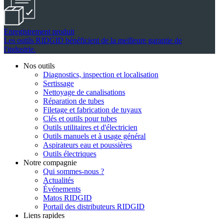
Enregistrement produit
Les outils RIDGID bénéficient de la meilleure garantie de
l'industrie.
Nos outils
Diagnostics, inspection et localisation
Sertissage
Nettoyage de canalisations
Réparation de tubes
Filetage et fabrication de tuyaux
Clés et outils pour tubes
Outils utilitaires et d'électricien
Outils manuels et à usage général
Aspirateurs eau et poussières
Outils électriques
Notre compagnie
Qui sommes-nous ?
Actualités
Événements
Matos RIDGID
Portail des distributeurs RIDGID
Liens rapides