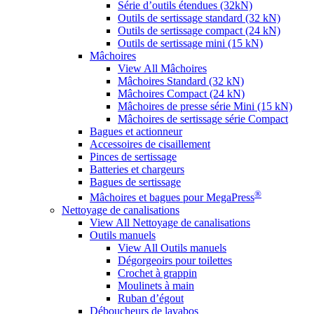
Série d’outils étendues (32kN)
Outils de sertissage standard (32 kN)
Outils de sertissage compact (24 kN)
Outils de sertissage mini (15 kN)
Mâchoires
View All Mâchoires
Mâchoires Standard (32 kN)
Mâchoires Compact (24 kN)
Mâchoires de presse série Mini (15 kN)
Mâchoires de sertissage série Compact
Bagues et actionneur
Accessoires de cisaillement
Pinces de sertissage
Batteries et chargeurs
Bagues de sertissage
®
Mâchoires et bagues pour MegaPress
Nettoyage de canalisations
View All Nettoyage de canalisations
Outils manuels
View All Outils manuels
Dégorgeoirs pour toilettes
Crochet à grappin
Moulinets à main
Ruban d’égout
Déboucheurs de lavabos