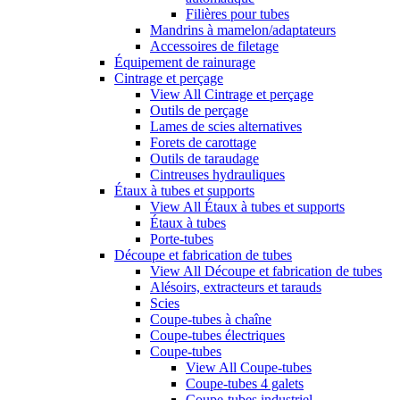
Filières pour tubes
Mandrins à mamelon/adaptateurs
Accessoires de filetage
Équipement de rainurage
Cintrage et perçage
View All Cintrage et perçage
Outils de perçage
Lames de scies alternatives
Forets de carottage
Outils de taraudage
Cintreuses hydrauliques
Étaux à tubes et supports
View All Étaux à tubes et supports
Étaux à tubes
Porte-tubes
Découpe et fabrication de tubes
View All Découpe et fabrication de tubes
Alésoirs, extracteurs et tarauds
Scies
Coupe-tubes à chaîne
Coupe-tubes électriques
Coupe-tubes
View All Coupe-tubes
Coupe-tubes 4 galets
Coupe-tubes industriel