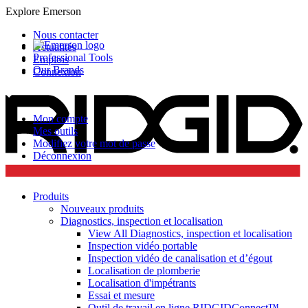
Explore Emerson
Nous contacter
Actualités
Professional Tools
Emplois
Our Brands
Connexion
Mon compte
Mes outils
Modifiez votre mot de passe
Déconnexion
Produits
Nouveaux produits
Diagnostics, inspection et localisation
View All Diagnostics, inspection et localisation
Inspection vidéo portable
Inspection vidéo de canalisation et d’égout
Localisation de plomberie
Localisation d'impétrants
Essai et mesure
Outil de travail en ligne RIDGIDConnect™