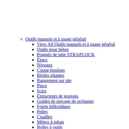
Outils manuels et à usage général
View All Outils manuels et à usage général
Outils pour béton
Poignée de tube STRAPLOCK
Étaux
Niveaux
Coupe-boulons
Règles pliantes
Rangement sur site
Pince
Scies
Extracteurs de goujons
Guides de perçage de rechange
Forets hélicoïdaux
Pelles
Cisailles
Mètres à ruban
Boîtes à outils