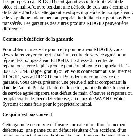
Les pompes à eau RIDGID sont garanties contre tout défaut de
pièce et main-d’œuvre pendant une période de trois ans à compter
de la date d’achat. Cette garantie est spécifique à cette pompe à eau ;
elle s’applique uniquement au propriétaire initial et ne peut pas être
transférée. Les garanties des autres produits RIDGID peuvent être
différentes.
Comment bénéficier de la garantie
Pour obtenir un service pour cette pompe à eau RIDGID, vous
devez la renvoyer en port payé à un centre de service agréé pour
réparer les pompes à eau RIDGID. L’adresse du centre de
réparations agréé le plus proche peut être obtenue en appelant le 1-
800-474-3443 (appel gratuit) ou en vous connectant au site Internet
RIDGID, www.RIDGID.com. Pour demander un service de
garantie, vous devez présenter une preuve d’achat comprenant la
date de l’achat. Pendant la durée de cette garantie limitée, le centre
de service agréé réparera tout défaut de main-d’œuvre et réparera ou
remplacera toute pièce défectueuse, au choix de WAYNE Water
Systems et sans frais pour le propriétaire initial.
Ce qui n’est pas couvert
Cette garantie ne couvre ni l’usure normale ni un fonctionnement
défectueux, une panne ou un défaut résultant d’un accident, d’un
usage incorrect, d’une utilisation abusive, d’une négligence, d’une