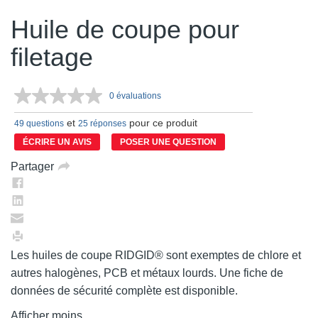
Huile de coupe pour
filetage
0 évaluations
Aucune
cote
et
pour ce produit
pour
49 questions
25 réponses
ce
ÉCRIRE UN AVIS
POSER UNE QUESTION
produit.
Lien
Partager
vers
la
même
page.
Les huiles de coupe RIDGID® sont exemptes de chlore et
autres halogènes, PCB et métaux lourds. Une fiche de
données de sécurité complète est disponible.
Afficher moins