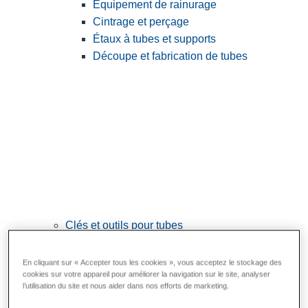
Équipement de rainurage
Cintrage et perçage
Étaux à tubes et supports
Découpe et fabrication de tubes
Clés et outils pour tubes
View All Clés et outils pour tubes
En cliquant sur « Accepter tous les cookies », vous acceptez le stockage des
Clés
cookies sur votre appareil pour améliorer la navigation sur le site, analyser
l’utilisation du site et nous aider dans nos efforts de marketing.
Cintrage et mise en forme
Raccordement et réparation des tubes