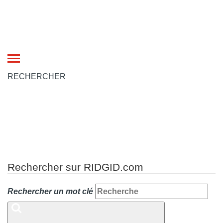
Toggle
navigation
RECHERCHER
Rechercher sur RIDGID.com
Rechercher un mot clé