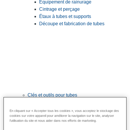
Équipement de rainurage
Cintrage et perçage
Étaux à tubes et supports
Découpe et fabrication de tubes
Clés et outils pour tubes
View All Clés et outils pour tubes
En cliquant sur « Accepter tous les cookies », vous acceptez le stockage des
Clés
cookies sur votre appareil pour améliorer la navigation sur le site, analyser
l’utilisation du site et nous aider dans nos efforts de marketing.
Cintrage et mise en forme
Raccordement et réparation des tubes