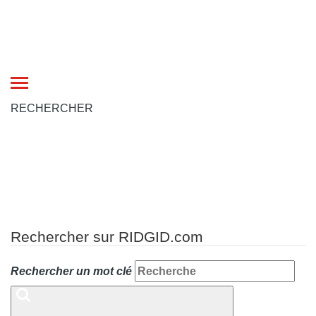
Toggle
navigation
RECHERCHER
Rechercher sur RIDGID.com
Rechercher un mot clé