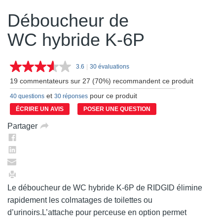
Déboucheur de
WC hybride K-6P
3.6
|
30 évaluations
Lire
les
19 commentateurs sur 27 (70%) recommandent ce produit
30
commentaires.
et
pour ce produit
40 questions
30 réponses
Lien
vers
ÉCRIRE UN AVIS
POSER UNE QUESTION
la
même
Partager
page.
Le déboucheur de WC hybride K-6P de RIDGID élimine
rapidement les colmatages de toilettes ou
d’urinoirs.L’attache pour perceuse en option permet