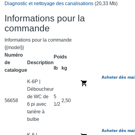
Diagnostic et nettoyage des canalisations
(20,33 Mb)
Informations pour la
commande
Informations pour la commande
{{model}}
Numéro
Poids
de
Description
lb
kg
catalogue
Acheter dès mai
K-6P |
Déboucheur
de WC de
5
56658
2,50
6 pi avec
1/2
tarière à
bulbe
Acheter dès mai
K-6 |