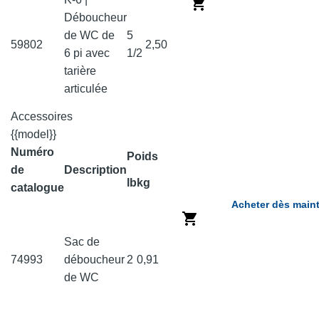
Déboucheur
de WC de
5
59802
2,50
6 pi avec
1/2
tarière
articulée
Accessoires
{{model}}
Numéro
Poids
de
Description
lb
kg
catalogue
Acheter dès main
Sac de
74993
déboucheur
2
0,91
de WC