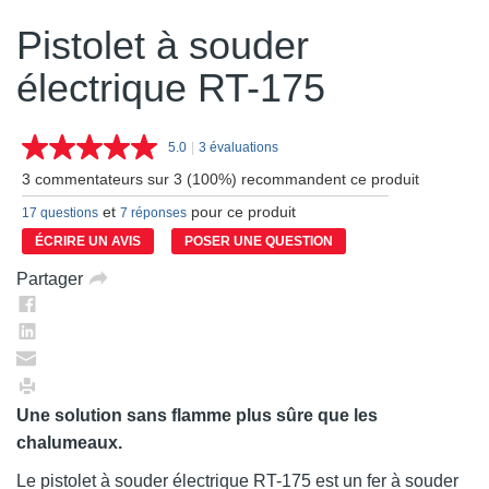
Pistolet à souder
électrique RT-175
5.0
|
3 évaluations
Lire
les
3 commentateurs sur 3 (100%) recommandent ce produit
3
commentaires.
et
pour ce produit
17 questions
7 réponses
Lien
vers
ÉCRIRE UN AVIS
POSER UNE QUESTION
la
même
Partager
page.
Une solution sans flamme plus sûre que les
chalumeaux.
Le pistolet à souder électrique RT-175 est un fer à souder