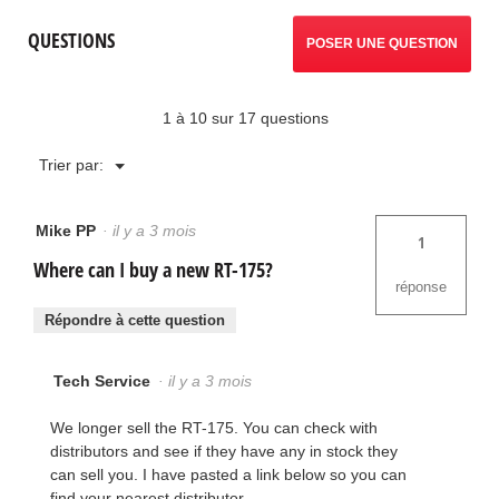
souder
commentaires.
QUESTIONS
électrique
POSER UNE QUESTION
RT-
175
1 à 10 sur 17 questions
Menu
Trier par:
▼
Mike PP
·
il y a 3 mois
1
Where can I buy a new RT-175?
réponse
Répondre à cette question
Tech Service
·
il y a 3 mois
We longer sell the RT-175. You can check with
distributors and see if they have any in stock they
can sell you. I have pasted a link below so you can
find your nearest distributor.