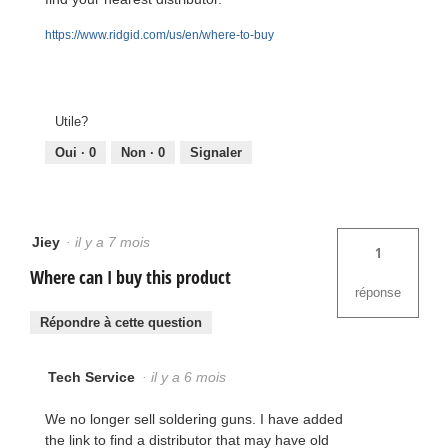
https://www.ridgid.com/us/en/where-to-buy
Utile?
Oui ·
0
Non ·
0
Signaler
Jiey
·
il y a 7 mois
1
Where can I buy this product
réponse
Répondre à cette question
Tech Service
·
il y a 6 mois
We no longer sell soldering guns. I have added
the link to find a distributor that may have old