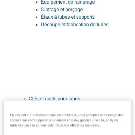
Équipement de rainurage
Cintrage et perçage
Étaux à tubes et supports
Découpe et fabrication de tubes
Clés et outils pour tubes
View All Clés et outils pour tubes
En cliquant sur « Accepter tous les cookies », vous acceptez le stockage des
Clés
cookies sur votre appareil pour améliorer la navigation sur le site, analyser
l’utilisation du site et nous aider dans nos efforts de marketing.
Cintrage et mise en forme
Raccordement et réparation des tubes