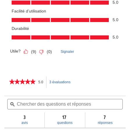
★★★★★
★★★★★
5.0
3 évaluations
Cette
5
étoile(s)
action
sur
Chercher
Che
5.
des
ϙ
des
permettra
Lire
questions
ques
les
et
et
3
17
d’accéder
7
avis
réponses
rép
pour
avis
questions
réponses
Pistolet
aux
à