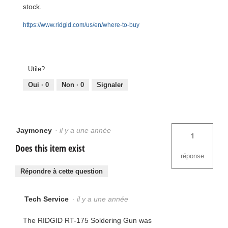
stock.
https://www.ridgid.com/us/en/where-to-buy
Utile?
Oui ·
0
Non ·
0
Signaler
Jaymoney
·
il y a une année
1
Does this item exist
réponse
Répondre à cette question
Tech Service
·
il y a une année
The RIDGID RT-175 Soldering Gun was