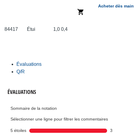
Acheter dès main
84417
Étui
1,0
0,4
Évaluations
Q/R