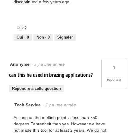
discontinued a few years ago.
Utile?
Oui ·
0
Non ·
0
Signaler
Anonyme
·
il y a une année
1
can this be used in brazing applications?
réponse
Répondre à cette question
Tech Service
·
il y a une année
As long as the melting point is less than 750
degrees Fahrenheit than yes. However we have
not made this tool for at least 2 years. We do not