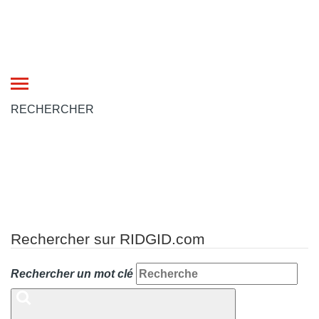
Toggle
navigation
RECHERCHER
Rechercher sur RIDGID.com
Rechercher un mot clé