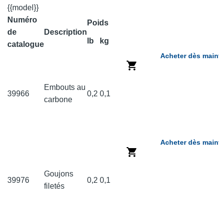
{{model}}
Numéro
Poids
de
Description
lb
kg
catalogue
Acheter dès main
Embouts au
39966
0,2
0,1
carbone
Acheter dès main
Goujons
39976
0,2
0,1
filetés