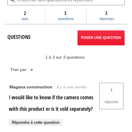
des
ϙ
des
permettra
Lire
questions
ques
les
et
et
2
3
d’accéder
3
avis
réponses
rép
pour
avis
questions
réponses
Caméra
aux
d’inspection
SeeSnake
commentaires.
QUESTIONS
Standard
POSER UNE QUESTION
DSL
avec
technologie
TruSense
1 à 3 sur 3 questions
Menu
Trier par:
▼
Magana construction
·
il y a une année
1
I would like to know if the camera comes
réponse
with this product or is it sold separately?
Répondre à cette question