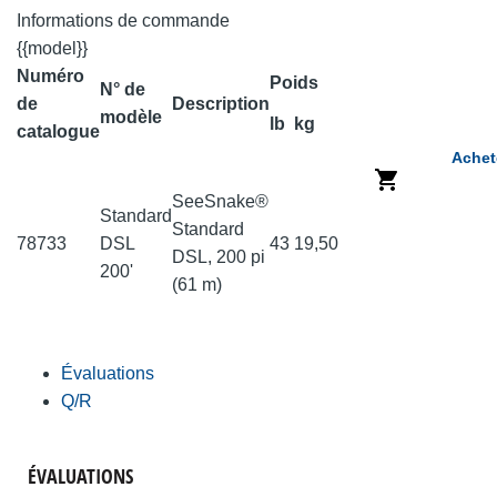
Informations de commande
{{model}}
Numéro
Poids
N° de
de
Description
modèle
lb
kg
catalogue
Achet
SeeSnake®
Standard
Standard
78733
DSL
43
19,50
DSL, 200 pi
200'
(61 m)
Évaluations
Q/R