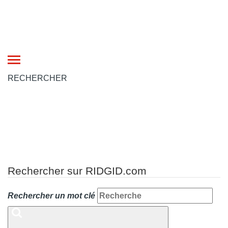
Toggle
navigation
RECHERCHER
Rechercher sur RIDGID.com
Rechercher un mot clé