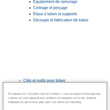
Équipement de rainurage
Cintrage et perçage
Étaux à tubes et supports
Découpe et fabrication de tubes
Clés et outils pour tubes
View All Clés et outils pour tubes
En cliquant sur « Accepter tous les cookies », vous acceptez le stockage des
Clés
cookies sur votre appareil pour améliorer la navigation sur le site, analyser
l’utilisation du site et nous aider dans nos efforts de marketing.
Cintrage et mise en forme
Raccordement et réparation des tubes