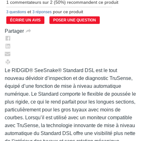
les
1 commentateurs sur 2 (50%) recommandent ce produit
2
commentaires.
et
pour ce produit
3 questions
3 réponses
Lien
vers
ÉCRIRE UN AVIS
POSER UNE QUESTION
la
même
Partager
page.
Le RIDGID® SeeSnake® Standard DSL est le tout
nouveau dévidoir d’inspection et de diagnostic TruSense,
équipé d’une fonction de mise à niveau automatique
numérique. Le Standard comporte le flexible de poussée le
plus rigide, ce qui le rend parfait pour les longues sections,
particulièrement pour les gros tuyaux avec moins de
courbes. Lorsqu’il est utilisé avec un moniteur compatible
avec TruSense, la technologie innovante de mise à niveau
automatique du Standard DSL offre une visibilité plus nette