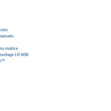
icien
 manuels
ns matrice
rouillage LR-60B
ch™