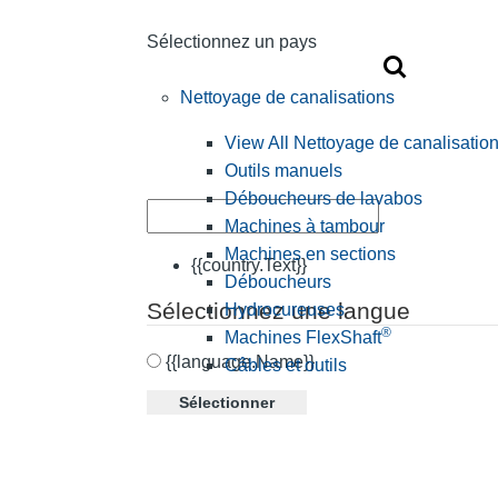
Sélectionnez un pays
Nettoyage de canalisations
View All Nettoyage de canalisatio
Outils manuels
Déboucheurs de lavabos
Machines à tambour
Machines en sections
{{country.Text}}
Déboucheurs
Sélectionnez une langue
Hydrocureuses
®
Machines FlexShaft
{{language.Name}}
Câbles et outils
Sélectionner