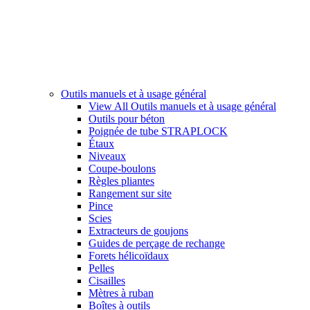
Outils manuels et à usage général
View All Outils manuels et à usage général
Outils pour béton
Poignée de tube STRAPLOCK
Étaux
Niveaux
Coupe-boulons
Règles pliantes
Rangement sur site
Pince
Scies
Extracteurs de goujons
Guides de perçage de rechange
Forets hélicoïdaux
Pelles
Cisailles
Mètres à ruban
Boîtes à outils