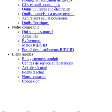
Filetage et fabrication de tuyaux
Clés et outils pour tubes
Outils utilitaires et d'électricien
Outils manuels et à usage général
Aspirateurs eau et poussières
Outils électriques
Notre compagnie
Qui sommes-nous ?
Actualités
Événements
Matos RIDGID
Portail des distributeurs RIDGID
Liens rapides
Enregistrement produit
Centres de service et réparations
Avis de sécurité
Points d'achat
Nous contacter
Connexion
INSCRIVEZ-VOUS À LA LISTE DE DIFFUSION DE RIDGID
S'inscrire à notre liste de diffusion