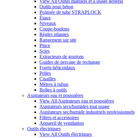
View All Outils manuels et à usage général
Outils pour béton
Poignée de tube STRAPLOCK
Étaux
Niveaux
Coupe-boulons
Règles pliantes
Rangement sur site
Pince
Scies
Extracteurs de goujons
Guides de perçage de rechange
Forets hélicoïdaux
Pelles
Cisailles
Mètres à ruban
Boîtes à outils
Aspirateurs eau et poussières
View All Aspirateurs eau et poussières
Aspirateurs secs/humides tout usage
Aspirateurs sec/humide industriels professionnels
Filtres et accessoires
Appareil de ventilation
Outils électriques
View All Outils électriques