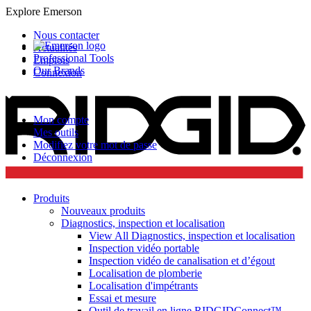
Explore Emerson
Nous contacter
Actualités
Professional Tools
Emplois
Our Brands
Connexion
Mon compte
Mes outils
Modifiez votre mot de passe
Déconnexion
Produits
Nouveaux produits
Diagnostics, inspection et localisation
View All Diagnostics, inspection et localisation
Inspection vidéo portable
Inspection vidéo de canalisation et d’égout
Localisation de plomberie
Localisation d'impétrants
Essai et mesure
Outil de travail en ligne RIDGIDConnect™