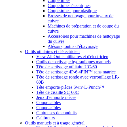
Coupe-tubes
Coupe-tubes électriques
Coupe-tubes pour plastique
Brosses de nettoyage pour tuyaux de
cuivre
Machines de préparation et de coupe du
cuivre
Accessoires pour machines de nettoyage
du cuivre
Alésoirs, outils d’ébavurage
Outils utilitaires et d'électricien
View All Outils utilitaires et d'électricien
Outils de sertissage hydrauliques manuels
Tête de sertissage utilitaire UC-60
Tête de sertissage 4P-6 4PIN™ sans matrice
Tête de sertissage ronde avec verrouillage LR-
60B
Tête emporte-pièces Swiv-L-Punch™
Tête de cisaille SC-60C
Jeux d’emporte-pièces
Coupe-câbles
Coupe-câbles
Cintreuses de conduits
Calibreurs
Outils manuels et à usage général