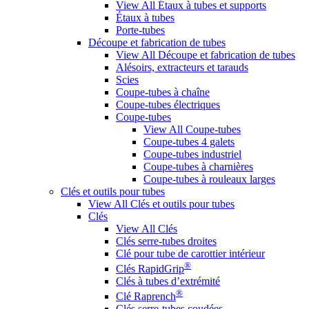
View All Étaux à tubes et supports
Étaux à tubes
Porte-tubes
Découpe et fabrication de tubes
View All Découpe et fabrication de tubes
Alésoirs, extracteurs et tarauds
Scies
Coupe-tubes à chaîne
Coupe-tubes électriques
Coupe-tubes
View All Coupe-tubes
Coupe-tubes 4 galets
Coupe-tubes industriel
Coupe-tubes à charnières
Coupe-tubes à rouleaux larges
Clés et outils pour tubes
View All Clés et outils pour tubes
Clés
View All Clés
Clés serre-tubes droites
Clé pour tube de carottier intérieur
®
Clés RapidGrip
Clés à tubes d’extrémité
®
Clé Raprench
Clés serre-tubes coudées