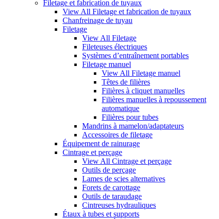
Filetage et fabrication de tuyaux
View All Filetage et fabrication de tuyaux
Chanfreinage de tuyau
Filetage
View All Filetage
Fileteuses électriques
Systèmes d’entraînement portables
Filetage manuel
View All Filetage manuel
Têtes de filières
Filières à cliquet manuelles
Filières manuelles à repoussement
automatique
Filières pour tubes
Mandrins à mamelon/adaptateurs
Accessoires de filetage
Équipement de rainurage
Cintrage et perçage
View All Cintrage et perçage
Outils de perçage
Lames de scies alternatives
Forets de carottage
Outils de taraudage
Cintreuses hydrauliques
Étaux à tubes et supports