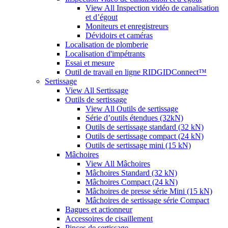
View All Inspection vidéo de canalisation
et d’égout
Moniteurs et enregistreurs
Dévidoirs et caméras
Localisation de plomberie
Localisation d'impétrants
Essai et mesure
Outil de travail en ligne RIDGIDConnect™
Sertissage
View All Sertissage
Outils de sertissage
View All Outils de sertissage
Série d’outils étendues (32kN)
Outils de sertissage standard (32 kN)
Outils de sertissage compact (24 kN)
Outils de sertissage mini (15 kN)
Mâchoires
View All Mâchoires
Mâchoires Standard (32 kN)
Mâchoires Compact (24 kN)
Mâchoires de presse série Mini (15 kN)
Mâchoires de sertissage série Compact
Bagues et actionneur
Accessoires de cisaillement
Pinces de sertissage