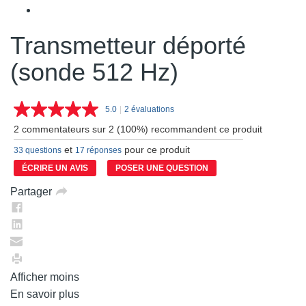
Transmetteur déporté
(sonde 512 Hz)
5.0
|
2 évaluations
Lire
les
2 commentateurs sur 2 (100%) recommandent ce produit
2
commentaires.
et
pour ce produit
33 questions
17 réponses
Lien
vers
ÉCRIRE UN AVIS
POSER UNE QUESTION
la
même
Partager
page.
Afficher moins
En savoir plus