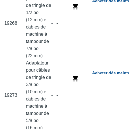
Acheter dès maint
de tringle de
1/2 po
(12 mm) et
19268
-
-
câbles de
machine à
tambour de
7/8 po
(22 mm)
Adaptateur
pour câbles
Acheter dès maint
de tringle de
3/8 po
(10 mm) et
19273
-
-
câbles de
machine à
tambour de
5/8 po
(16 mm)