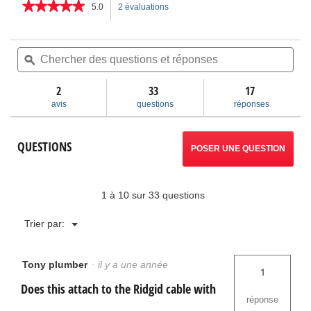
★★★★★
★★★★★
5.0
2 évaluations
Cette
5
étoile(s)
action
sur
Chercher
Che
5.
des
ϙ
des
permettra
Lire
questions
ques
les
et
et
2
33
d’accéder
17
avis
réponses
rép
pour
avis
questions
réponses
Transmetteur
aux
déporté
(sonde
commentaires.
QUESTIONS
512 Hz)
POSER UNE QUESTION
1 à 10 sur 33 questions
Menu
Trier par:
▼
Tony plumber
·
il y a une année
1
Does this attach to the Ridgid cable with
réponse