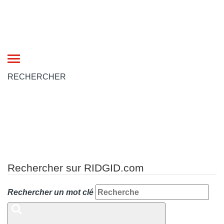
Toggle
navigation
RECHERCHER
Rechercher sur RIDGID.com
Rechercher un mot clé