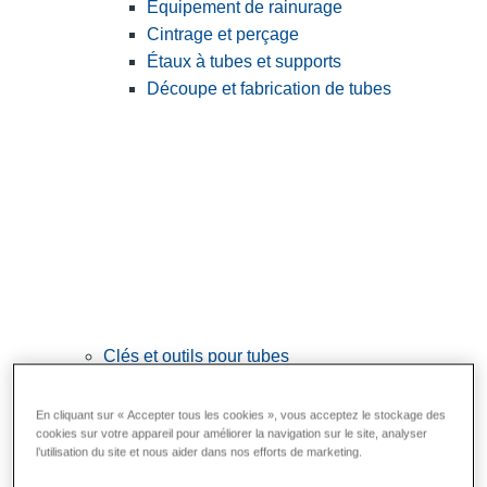
Équipement de rainurage
Cintrage et perçage
Étaux à tubes et supports
Découpe et fabrication de tubes
Clés et outils pour tubes
View All Clés et outils pour tubes
En cliquant sur « Accepter tous les cookies », vous acceptez le stockage des
Clés
cookies sur votre appareil pour améliorer la navigation sur le site, analyser
l’utilisation du site et nous aider dans nos efforts de marketing.
Cintrage et mise en forme
Raccordement et réparation des tubes