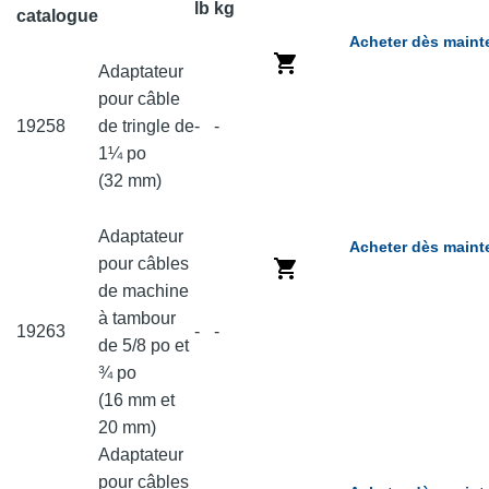
lb
kg
catalogue
Acheter dès maint
Adaptateur
pour câble
19258
de tringle de
-
-
1¼ po
(32 mm)
Adaptateur
Acheter dès maint
pour câbles
de machine
à tambour
19263
-
-
de 5/8 po et
¾ po
(16 mm et
20 mm)
Adaptateur
pour câbles