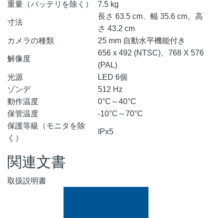
重量（バッテリを除く）
7.5 kg
長さ 63.5 cm、幅 35.6 cm、高
寸法
さ 43.2 cm
カメラの種類
25 mm 自動水平機能付き
656 x 492 (NTSC)、768 X 576
解像度
(PAL)
光源
LED 6個
ゾンデ
512 Hz
動作温度
0°C～40°C
保管温度
-10°C～70°C
保護等級（モニタを除
IPx5
く）
関連文書
取扱説明書