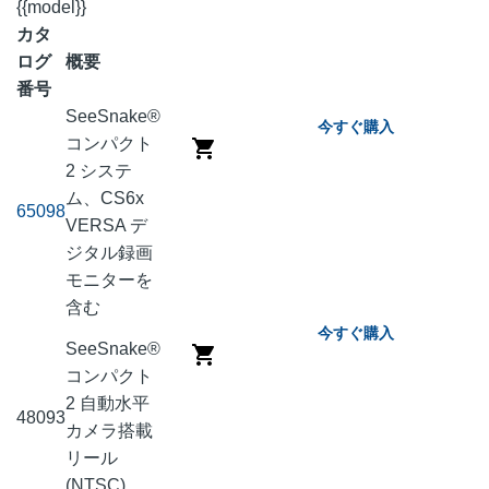
{{model}}
カタ
ログ
概要
番号
SeeSnake®
今すぐ購入
コンパクト
2 システ
ム、CS6x
65098
VERSA デ
ジタル録画
モニターを
含む
今すぐ購入
SeeSnake®
コンパクト
2 自動水平
48093
カメラ搭載
リール
(NTSC)