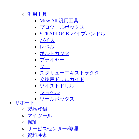
汎用工具
View All 汎用工具
プロツールボックス
STRAPLOCK パイプハンドル
バイス
レベル
ボルトカッタ
プライヤー
ソー
スクリューエキストラクタ
交換用ドリルガイド
ツイストドリル
ショベル
ツールボックス
サポート
製品登録
マイツール
保証
サービスセンター/修理
資料検索