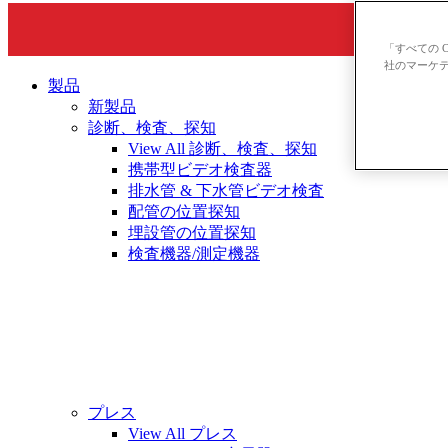
「すべての 
社のマーケテ
製品
新製品
診断、検査、探知
View All 診断、検査、探知
携帯型ビデオ検査器
排水管 & 下水管ビデオ検査
配管の位置探知
埋設管の位置探知
検査機器/測定機器
プレス
View All プレス