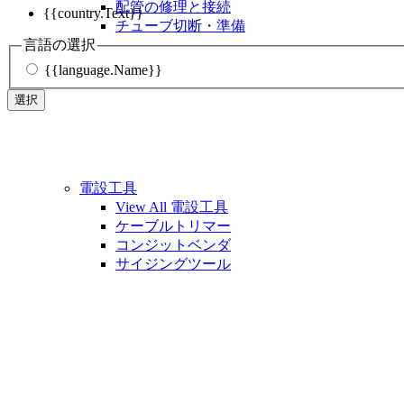
配管の修理と接続
{{country.Text}}
チューブ切断・準備
言語の選択
{{language.Name}}
選択
電設工具
View All 電設工具
ケーブルトリマー
コンジットベンダ
サイジングツール