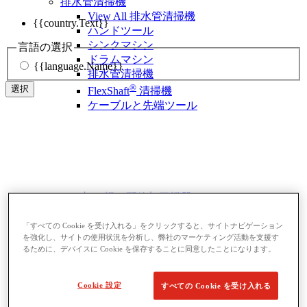
排水管清掃機
View All 排水管清掃機
{{country.Text}}
ハンドツール
シンクマシン
言語の選択
ドラムマシン
{{language.Name}}
排水管清掃機
®
選択
FlexShaft
清掃機
ケーブルと先端ツール
ねじ切り機・配管加工機器
View All ねじ切り機・配管加工機器
ベベラー
「すべての Cookie を受け入れる」をクリックすると、サイトナビゲーション
を強化し、サイトの使用状況を分析し、弊社のマーケティング活動を支援す
ねじ切り機
るために、デバイスに Cookie を保存することに同意したことになります。
ロールグルーバー
曲げ加工と穴開け加工
パイプバイスとスタンド
Cookie 設定
すべての Cookie を受け入れる
配管切断・加工