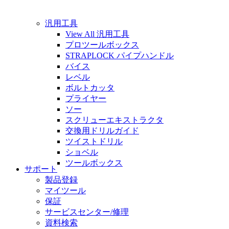
汎用工具
View All 汎用工具
プロツールボックス
STRAPLOCK パイプハンドル
バイス
レベル
ボルトカッタ
プライヤー
ソー
スクリューエキストラクタ
交換用ドリルガイド
ツイストドリル
ショベル
ツールボックス
サポート
製品登録
マイツール
保証
サービスセンター/修理
資料検索