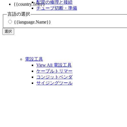
配管の修理と接続
{{country.Text}}
チューブ切断・準備
言語の選択
{{language.Name}}
選択
電設工具
View All 電設工具
ケーブルトリマー
コンジットベンダ
サイジングツール