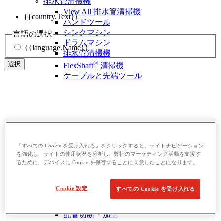
排水管清掃機
View All 排水管清掃機
{{country.Text}}
ハンドツール
シンクマシン
言語の選択
ドラムマシン
{{language.Name}}
排水管清掃機
®
選択
FlexShaft
清掃機
ケーブルと先端ツール
ねじ切り機・配管加工機器
「すべての Cookie を受け入れる」をクリックすると、サイトナビゲーション
View All ねじ切り機・配管加工機器
を強化し、サイトの使用状況を分析し、弊社のマーケティング活動を支援す
ベベラー
るために、デバイスに Cookie を保存することに同意したことになります。
ねじ切り機
ロールグルーバー
Cookie 設定
すべての Cookie を受け入れる
曲げ加工と穴開け加工
パイプバイスとスタンド
配管切断・加工