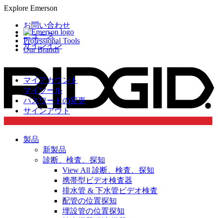
Explore Emerson
お問い合わせ
ニュース
Professional Tools
サインイン
Our Brands
マイアカウント
マイツール
パスワードの変更
サインアウト
製品
新製品
診断、検査、探知
View All 診断、検査、探知
携帯型ビデオ検査器
排水管 & 下水管ビデオ検査
配管の位置探知
埋設管の位置探知