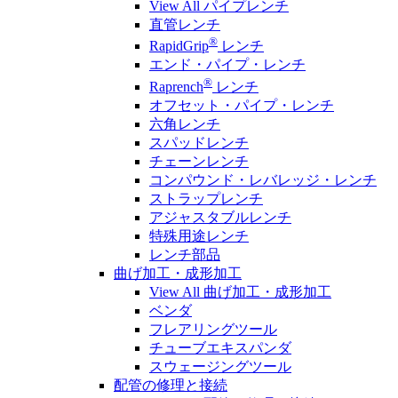
View All パイプレンチ
直管レンチ
®
RapidGrip
レンチ
エンド・パイプ・レンチ
®
Raprench
レンチ
オフセット・パイプ・レンチ
六角レンチ
スパッドレンチ
チェーンレンチ
コンパウンド・レバレッジ・レンチ
ストラップレンチ
アジャスタブルレンチ
特殊用途レンチ
レンチ部品
曲げ加工・成形加工
View All 曲げ加工・成形加工
ベンダ
フレアリングツール
チューブエキスパンダ
スウェージングツール
配管の修理と接続