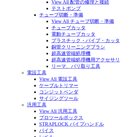
View All 配管の修理と接続
テストポンプ
チューブ切断・準備
View All チューブ切断・準備
チューブカッタ
電動チューブカッタ
プラスチック・パイプ・カッタ
銅管クリーニングブラシ
超高速管端処理機
超高速管端処理機用アクセサリ
リーマ、バリ取り工具
電設工具
View All 電設工具
ケーブルトリマー
コンジットベンダ
サイジングツール
汎用工具
View All 汎用工具
プロツールボックス
STRAPLOCK パイプハンドル
バイス
レベル