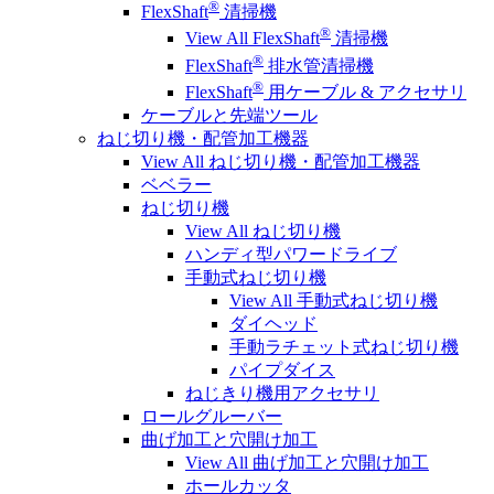
®
FlexShaft
清掃機
®
View All FlexShaft
清掃機
®
FlexShaft
排水管清掃機
®
FlexShaft
用ケーブル & アクセサリ
ケーブルと先端ツール
ねじ切り機・配管加工機器
View All ねじ切り機・配管加工機器
ベベラー
ねじ切り機
View All ねじ切り機
ハンディ型パワードライブ
手動式ねじ切り機
View All 手動式ねじ切り機
ダイヘッド
手動ラチェット式ねじ切り機
パイプダイス
ねじきり機用アクセサリ
ロールグルーバー
曲げ加工と穴開け加工
View All 曲げ加工と穴開け加工
ホールカッタ