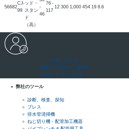
CJ-
ッド・
76 -
56682
-
12
300
1,000
454
19
8.6
99
スタン
117
46
ド
（高）
お問い合わせ
貴重なご意見やご質問を
お待ちしております。
弊社のツール
診断、検査、探知
プレス
排水管清掃機
ねじ切り機・配管加工機器
パイプレンチ & 配管用工具