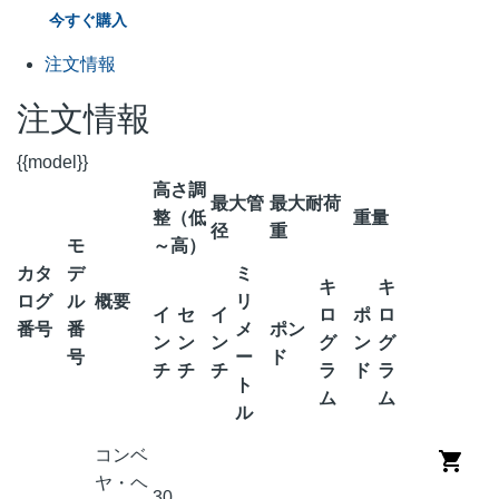
今すぐ購入
注文情報
注文情報
{{model}}
高さ調
最大管
最大耐荷
整（低
重量
径
重
モ
～高）
カタ
デ
ミ
キ
キ
ログ
ル
概要
リ
イ
セ
イ
ロ
ポ
ロ
番号
番
メ
ポン
ン
ン
ン
グ
ン
グ
号
ー
ド
チ
チ
チ
ラ
ド
ラ
ト
ム
ム
ル
コンベ
ヤ・ヘ
30