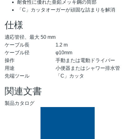
耐食性に優れた亜鉛メッキ鋼の筒部
「C」カッタオーガーが頑固な詰まりを解消
仕様
適応管径、最大 50 mm
ケーブル長
1.2 m
ケーブル径
φ10mm
操作
手動または電動ドライバー
用途
小便器またはシャワー排水管
先端ツール
「C」カッタ
関連文書
製品カタログ