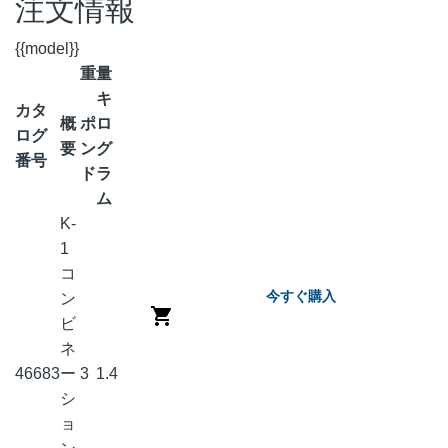
注文情報
{{model}}
重量
キ
カタ
概
ポ
ロ
ログ
要
ン
グ
番号
ド
ラ
ム
K-
1
コ
今すぐ購入
ン
ビ
ネ
46683
ー
3
1.4
シ
ョ