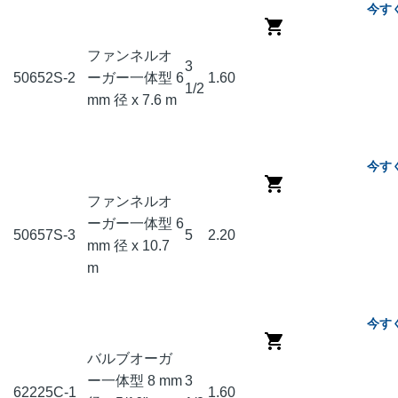
今す
ファンネルオ
3
50652
S-2
ーガー一体型 6
1.60
1/2
mm 径 x 7.6 m
今す
ファンネルオ
ーガー一体型 6
50657
S-3
5
2.20
mm 径 x 10.7
m
今す
バルブオーガ
ー一体型 8 mm
3
62225
C-1
1.60