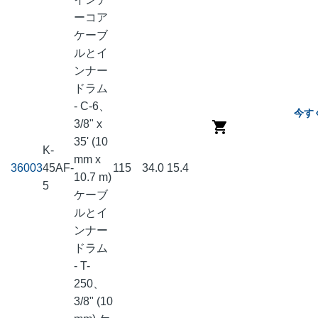
ーコア
ケーブ
ルとイ
ンナー
ドラム
- C-6、
今す
3/8" x
35' (10
K-
mm x
36003
45AF-
115
34.0
15.4
10.7 m)
5
ケーブ
ルとイ
ンナー
ドラム
- T-
250、
3/8" (10