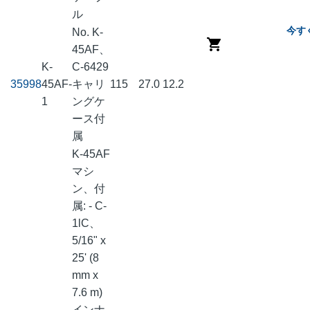
ル
今す
No. K-
45AF、
K-
C-6429
35998
45AF-
キャリ
115
27.0
12.2
1
ングケ
ース付
属
K-45AF
マシ
ン、付
属: - C-
1lC、
5/16" x
25' (8
mm x
7.6 m)
インナ