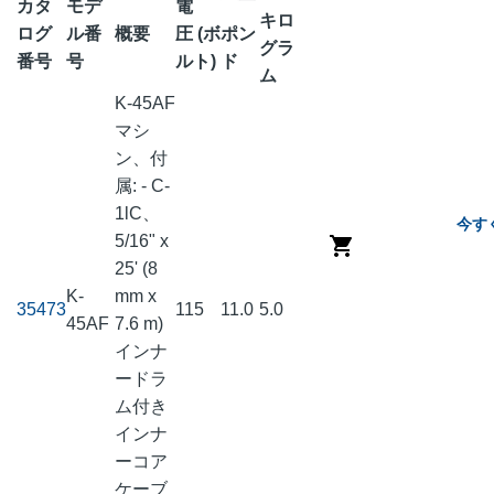
カタ
モデ
電
キロ
ログ
ル番
概要
圧 (ボ
ポン
グラ
番号
号
ルト)
ド
ム
K-45AF
マシ
ン、付
属: - C-
1lC、
今す
5/16" x
25' (8
K-
mm x
35473
115
11.0
5.0
45AF
7.6 m)
インナ
ードラ
ム付き
インナ
ーコア
ケーブ