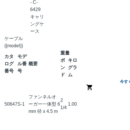
- C-
6429
キャリ
ングケ
ース
ケーブル
{{model}}
重量
カタ
モデ
ポ
キロ
ログ
ル番
概要
ン
グラ
番号
号
ド
ム
今す
ファンネルオ
2
50647
S-1
ーガー一体型 6
1.00
1/4
mm 径 x 4.5 m