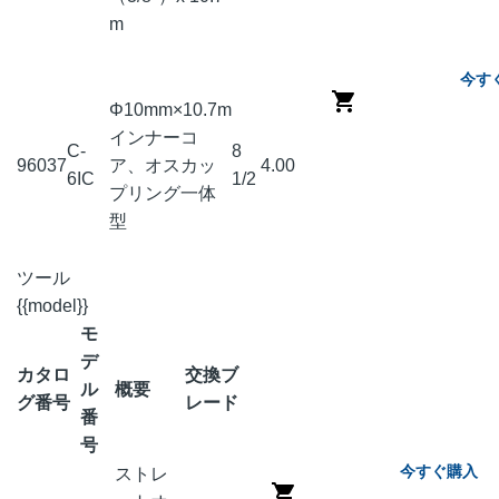
m
今す
Φ10mm×10.7m
インナーコ
C-
8
96037
ア、オスカッ
4.00
6IC
1/2
プリング一体
型
ツール
{{model}}
モ
デ
カタロ
交換ブ
ル
概要
グ番号
レード
番
号
今すぐ購入
ストレ