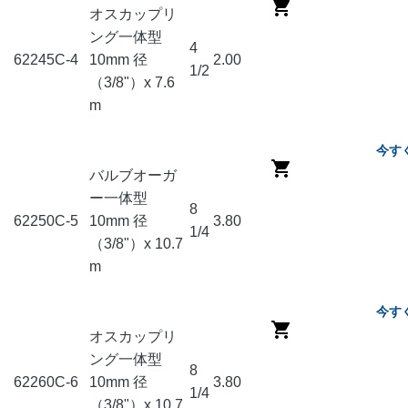
オスカップリ
ング一体型
4
62245
C-4
10mm 径
2.00
1/2
（3/8"）x 7.6
m
今す
バルブオーガ
ー一体型
8
62250
C-5
10mm 径
3.80
1/4
（3/8"）x 10.7
m
今す
オスカップリ
ング一体型
8
62260
C-6
10mm 径
3.80
1/4
（3/8"）x 10.7