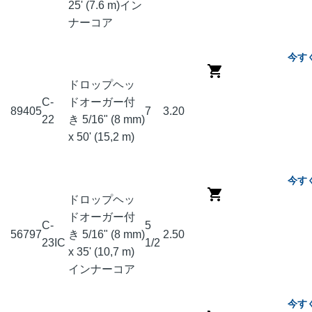
25' (7.6 m)イン
ナーコア
今す
ドロップヘッ
C-
ドオーガー付
89405
7
3.20
22
き 5/16" (8 mm)
x 50' (15,2 m)
今す
ドロップヘッ
ドオーガー付
C-
5
56797
き 5/16" (8 mm)
2.50
23IC
1/2
x 35' (10,7 m)
インナーコア
今す