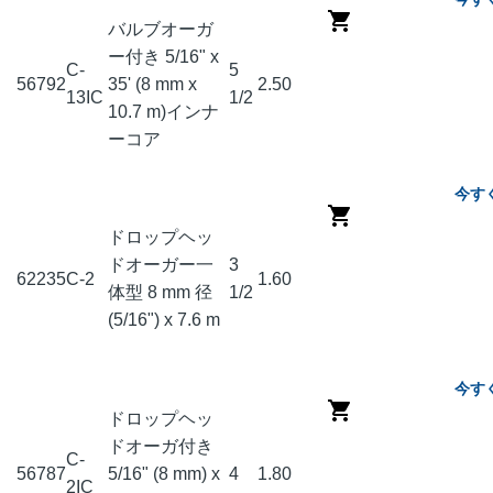
バルブオーガ
ー付き 5/16" x
C-
5
56792
35' (8 mm x
2.50
13IC
1/2
10.7 m)インナ
ーコア
今す
ドロップヘッ
ドオーガー一
3
62235
C-2
1.60
体型 8 mm 径
1/2
(5/16") x 7.6 m
今す
ドロップヘッ
ドオーガ付き
C-
56787
5/16" (8 mm) x
4
1.80
2IC