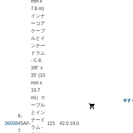
mm x
7.6 m)
インナ
ーコア
ケーブ
ルとイ
ンナー
ドラム
- C-6、
3/8" x
35' (10
mm x
10.7
m)）ケ
今す
ーブル
とイン
K-
ナード
36008
45AF-
115
42.0
19.0
ラム -
7