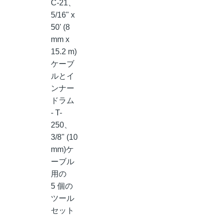
C-21、
5/16" x
50' (8
mm x
15.2 m)
ケーブ
ルとイ
ンナー
ドラム
- T-
250、
3/8" (10
mm)ケ
ーブル
用の
5 個の
ツール
セット