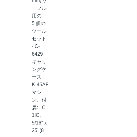
mm) ケ
ーブル
用の
5 個の
ツール
セット
- C-
6429
キャリ
ングケ
ース
K-45AF
マシ
ン、付
属: - C-
1lC、
5/16" x
25' (8