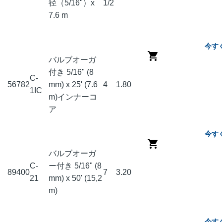
径（5/16"）x
1/2
7.6 m
今す
バルブオーガ
付き 5/16" (8
C-
56782
mm) x 25' (7.6
4
1.80
1IC
m)インナーコ
ア
今す
バルブオーガ
C-
ー付き 5/16" (8
89400
7
3.20
21
mm) x 50' (15,2
m)
今す