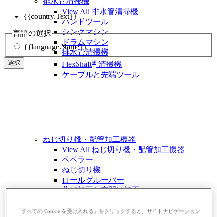
排水管清掃機
View All 排水管清掃機
{{country.Text}}
ハンドツール
シンクマシン
言語の選択
ドラムマシン
{{language.Name}}
排水管清掃機
®
選択
FlexShaft
清掃機
ケーブルと先端ツール
ねじ切り機・配管加工機器
View All ねじ切り機・配管加工機器
ベベラー
ねじ切り機
ロールグルーバー
曲げ加工と穴開け加工
パイプバイスとスタンド
配管切断・加工
「すべての Cookie を受け入れる」をクリックすると、サイトナビゲーション