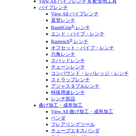
View All パイプレンチ & 配管用工具
パイプレンチ
View All パイプレンチ
直管レンチ
®
RapidGrip
レンチ
エンド・パイプ・レンチ
®
Raprench
レンチ
オフセット・パイプ・レンチ
六角レンチ
スパッドレンチ
チェーンレンチ
コンパウンド・レバレッジ・レンチ
ストラップレンチ
アジャスタブルレンチ
特殊用途レンチ
レンチ部品
曲げ加工・成形加工
View All 曲げ加工・成形加工
ベンダ
フレアリングツール
チューブエキスパンダ