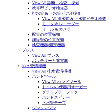
View All 診断、検査、探知
携帯型ビデオ検査器
排水管 & 下水管ビデオ検査
View All 排水管 & 下水管ビデオ検査
モニタ & レコーダー
リール & カメラ
配管の位置探知
埋設管の位置探知
検査機器/測定機器
プレス
View All プレス
バッテリーと充電器
排水管清掃機
View All 排水管清掃機
ハンドツール
View All ハンドツール
トイレ/小便器用オーガー
グラップラーフック
ハンドスピナー
下水管テープ
シンクマシン