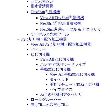
ドラムマシン
排水管清掃機
®
FlexShaft
清掃機
®
View All FlexShaft
清掃機
®
FlexShaft
排水管清掃機
®
FlexShaft
用ケーブル & アクセサリ
ケーブルと先端ツール
ねじ切り機・配管加工機器
View All ねじ切り機・配管加工機器
ベベラー
ねじ切り機
View All ねじ切り機
ハンディ型パワードライブ
手動式ねじ切り機
View All 手動式ねじ切り機
ダイヘッド
手動ラチェット式ねじ切り機
パイプダイス
ねじきり機用アクセサリ
ロールグルーバー
曲げ加工と穴開け加工