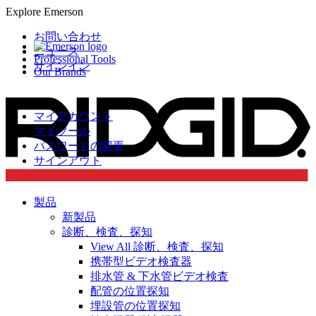
Explore Emerson
お問い合わせ
ニュース
Professional Tools
サインイン
Our Brands
マイアカウント
マイツール
パスワードの変更
サインアウト
製品
新製品
診断、検査、探知
View All 診断、検査、探知
携帯型ビデオ検査器
排水管 & 下水管ビデオ検査
配管の位置探知
埋設管の位置探知