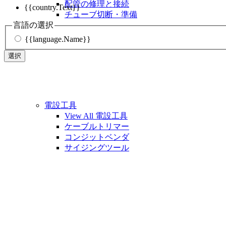
配管の修理と接続
{{country.Text}}
チューブ切断・準備
言語の選択
{{language.Name}}
選択
電設工具
View All 電設工具
ケーブルトリマー
コンジットベンダ
サイジングツール