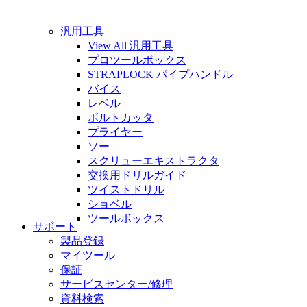
汎用工具
View All 汎用工具
プロツールボックス
STRAPLOCK パイプハンドル
バイス
レベル
ボルトカッタ
プライヤー
ソー
スクリューエキストラクタ
交換用ドリルガイド
ツイストドリル
ショベル
ツールボックス
サポート
製品登録
マイツール
保証
サービスセンター/修理
資料検索