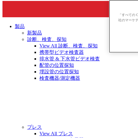
「すべての 
社のマーケテ
製品
新製品
診断、検査、探知
View All 診断、検査、探知
携帯型ビデオ検査器
排水管 & 下水管ビデオ検査
配管の位置探知
埋設管の位置探知
検査機器/測定機器
プレス
View All プレス